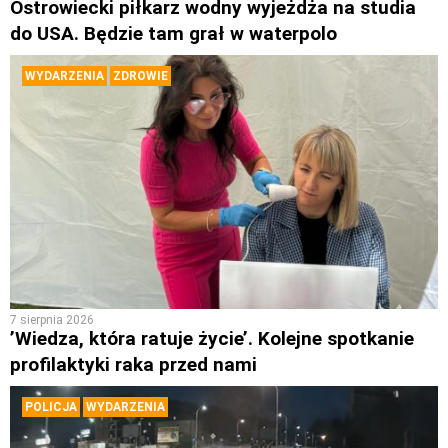
Ostrowiecki piłkarz wodny wyjeżdża na studia
do USA. Będzie tam grał w waterpolo
WYDARZENIA
ZDROWIE
7 sierpnia 2026
’Wiedza, która ratuje życie’. Kolejne spotkanie
profilaktyki raka przed nami
POLICJA
WYDARZENIA