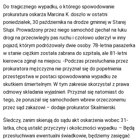
Do tragicznego wypadku, o którego spowodowanie
prokuratura oskarża Marcina K. doszło w ostatni
poniedziałek, 30 października na drodze gminnej w Starej
Słupi. Prowadzony przez niego samochód zjechał na łuku
drogi na przeciwległy pas ruchu i czołowo uderzył w inny
pojazd, którym podróżowały dwie osoby. 78-letnia pasażerka
w stanie ciężkim została zabrana do szpitala, ale 81-letni
kierowca zginął na miejscu. -Podczas przesłuchania przez
prokuratora mężczyzna nie przyznał się do popełnienia
przestępstwa w postaci spowodowania wypadku ze
skutkiem śmiertelnym. W tym zakresie skorzystał z prawa
odmowy składania wyjaśnień. Przyznał się natomiast do
tego, że poruszał się samochodem wbrew orzeczonemu
przez sąd zakazowi – dodaje prokurator Skalmierski.
Śledczy, zanim skierują do sądu akt oskarżenia wobec 31-
latka, chcą ustalić przyczyny i okoliczności wypadku. – Będą
przesłuchiwani ewentualni świadkowie, będziemy zasięgać