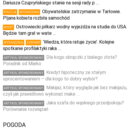
Dariusza Czupryńskiego stanie na sesji rady p …
Obywatelskie zatrzymanie w Tarłowie.
POLICJA
WYDARZENIA
PIjana kobieta rozbiła samochód
Ostrowiecki piłkarz wodny wyjeżdża na studia do USA.
SPORT
Będzie tam grał w wate …
’Wiedza, która ratuje życie’. Kolejne
WYDARZENIA
ZDROWIE
spotkanie profilaktyki raka …
Dla kogo obrączki z białego złota?
ARTYKUŁ SPONSOROWANY
Poradnik od Marko
Kredyt hipoteczny ze stałym
ARTYKUŁ SPONSOROWANY
oprocentowaniem – dla kogo to dobry wybór?
Makijaż, który wygląda jak bez makijażu,
ARTYKUŁ SPONSOROWANY
czyli jak prawidłowo wykonać make …
Jaka szafa do wąskiego przedpokoju?
ARTYKUŁ SPONSOROWANY
Porównanie rozwiązań
POGODA