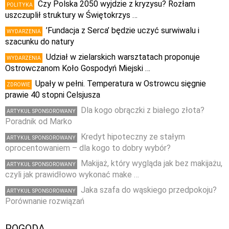
Czy Polska 2050 wyjdzie z kryzysu? Rozłam
POLITYKA
uszczuplił struktury w Świętokrzys …
’Fundacja z Serca’ będzie uczyć surwiwalu i
WYDARZENIA
szacunku do natury
Udział w zielarskich warsztatach proponuje
WYDARZENIA
Ostrowczanom Koło Gospodyń Miejski …
Upały w pełni. Temperatura w Ostrowcu sięgnie
ZDROWIE
prawie 40 stopni Celsjusza
Dla kogo obrączki z białego złota?
ARTYKUŁ SPONSOROWANY
Poradnik od Marko
Kredyt hipoteczny ze stałym
ARTYKUŁ SPONSOROWANY
oprocentowaniem – dla kogo to dobry wybór?
Makijaż, który wygląda jak bez makijażu,
ARTYKUŁ SPONSOROWANY
czyli jak prawidłowo wykonać make …
Jaka szafa do wąskiego przedpokoju?
ARTYKUŁ SPONSOROWANY
Porównanie rozwiązań
POGODA