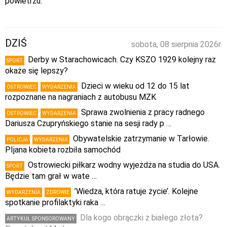
powietrzu.
DZIŚ
sobota, 08 sierpnia 2026r.
Derby w Starachowicach. Czy KSZO 1929 kolejny raz
SPORT
okaże się lepszy?
Dzieci w wieku od 12 do 15 lat
OSTROWIEC
WYDARZENIA
rozpoznane na nagraniach z autobusu MZK
Sprawa zwolnienia z pracy radnego
OSTROWIEC
WYDARZENIA
Dariusza Czupryńskiego stanie na sesji rady p …
Obywatelskie zatrzymanie w Tarłowie.
POLICJA
WYDARZENIA
PIjana kobieta rozbiła samochód
Ostrowiecki piłkarz wodny wyjeżdża na studia do USA.
SPORT
Będzie tam grał w wate …
’Wiedza, która ratuje życie’. Kolejne
WYDARZENIA
ZDROWIE
spotkanie profilaktyki raka …
Dla kogo obrączki z białego złota?
ARTYKUŁ SPONSOROWANY