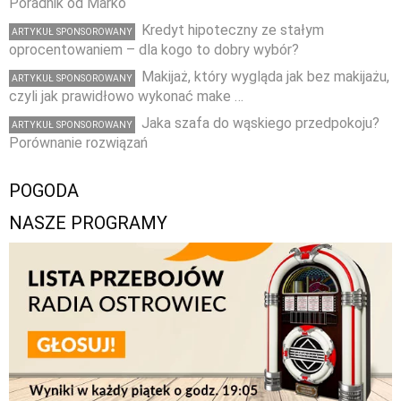
Poradnik od Marko
Kredyt hipoteczny ze stałym
ARTYKUŁ SPONSOROWANY
oprocentowaniem – dla kogo to dobry wybór?
Makijaż, który wygląda jak bez makijażu,
ARTYKUŁ SPONSOROWANY
czyli jak prawidłowo wykonać make …
Jaka szafa do wąskiego przedpokoju?
ARTYKUŁ SPONSOROWANY
Porównanie rozwiązań
POGODA
NASZE PROGRAMY