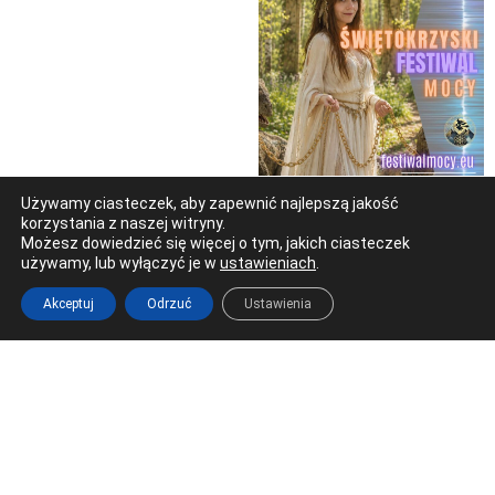
Używamy ciasteczek, aby zapewnić najlepszą jakość
korzystania z naszej witryny.
Możesz dowiedzieć się więcej o tym, jakich ciasteczek
używamy, lub wyłączyć je w
ustawieniach
.
Akceptuj
Odrzuć
Ustawienia
Ostrowiec Świętokrzyski
Al. 3 Maja 17 (Galeria Łysica)
tel. 41 266 22 66
redakcja@radioostrowiec.pl