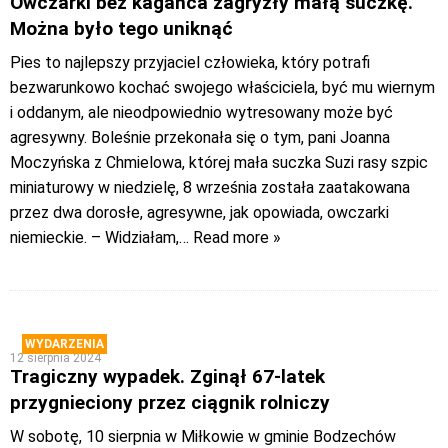
Owczarki bez kagańca zagryzły małą suczkę.
Można było tego uniknąć
Pies to najlepszy przyjaciel człowieka, który potrafi
bezwarunkowo kochać swojego właściciela, być mu wiernym
i oddanym, ale nieodpowiednio wytresowany może być
agresywny. Boleśnie przekonała się o tym, pani Joanna
Moczyńska z Chmielowa, której mała suczka Suzi rasy szpic
miniaturowy w niedzielę, 8 września została zaatakowana
przez dwa dorosłe, agresywne, jak opowiada, owczarki
niemieckie. – Widziałam,
… Read more »
WYDARZENIA
12 sierpnia 2024
Tragiczny wypadek. Zginął 67-latek
przygnieciony przez ciągnik rolniczy
W sobotę, 10 sierpnia w Miłkowie w gminie Bodzechów