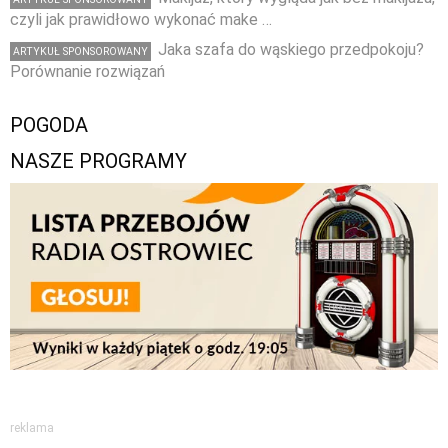
czyli jak prawidłowo wykonać make …
Jaka szafa do wąskiego przedpokoju?
ARTYKUŁ SPONSOROWANY
Porównanie rozwiązań
POGODA
NASZE PROGRAMY
reklama