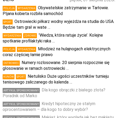
Obywatelskie zatrzymanie w Tarłowie.
POLICJA
WYDARZENIA
PIjana kobieta rozbiła samochód
Ostrowiecki piłkarz wodny wyjeżdża na studia do USA.
SPORT
Będzie tam grał w wate …
’Wiedza, która ratuje życie’. Kolejne
WYDARZENIA
ZDROWIE
spotkanie profilaktyki raka …
Młodzież na hulajnogach elektrycznych
POLICJA
WYDARZENIA
coraz częściej łamie prawo
Numery rozlosowane. 20 sierpnia rozpocznie się
OSTROWIEC
głosowanie w ramach ostrowiecki …
Nietulisko Duże ugości uczestników turnieju
KUNÓW
SPORT
tenisowego zaliczanego do kalenda …
Dla kogo obrączki z białego złota?
ARTYKUŁ SPONSOROWANY
Poradnik od Marko
Kredyt hipoteczny ze stałym
ARTYKUŁ SPONSOROWANY
oprocentowaniem – dla kogo to dobry wybór?
Makijaż, który wygląda jak bez makijażu,
ARTYKUŁ SPONSOROWANY