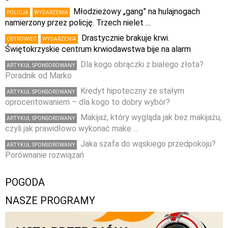
Młodzieżowy „gang” na hulajnogach
POLICJA
WYDARZENIA
namierzony przez policję. Trzech nielet …
Drastycznie brakuje krwi.
OSTROWIEC
WYDARZENIA
Świętokrzyskie centrum krwiodawstwa bije na alarm
Dla kogo obrączki z białego złota?
ARTYKUŁ SPONSOROWANY
Poradnik od Marko
Kredyt hipoteczny ze stałym
ARTYKUŁ SPONSOROWANY
oprocentowaniem – dla kogo to dobry wybór?
Makijaż, który wygląda jak bez makijażu,
ARTYKUŁ SPONSOROWANY
czyli jak prawidłowo wykonać make …
Jaka szafa do wąskiego przedpokoju?
ARTYKUŁ SPONSOROWANY
Porównanie rozwiązań
POGODA
NASZE PROGRAMY