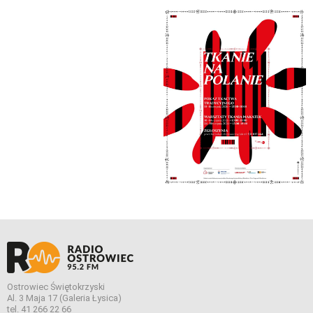
Ostrowiec Świętokrzyski
Al. 3 Maja 17 (Galeria Łysica)
tel. 41 266 22 66