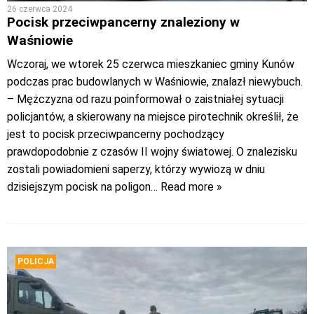
26 czerwca 2024
Pocisk przeciwpancerny znaleziony w
Waśniowie
Wczoraj, we wtorek 25 czerwca mieszkaniec gminy Kunów
podczas prac budowlanych w Waśniowie, znalazł niewybuch.
– Mężczyzna od razu poinformował o zaistniałej sytuacji
policjantów, a skierowany na miejsce pirotechnik określił, że
jest to pocisk przeciwpancerny pochodzący
prawdopodobnie z czasów II wojny światowej. O znalezisku
zostali powiadomieni saperzy, którzy wywiozą w dniu
dzisiejszym pocisk na poligon
… Read more »
POLICJA