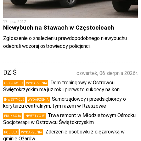
17 lipca 2017
Niewybuch na Stawach w Częstocicach
Zgłoszenie o znalezieniu prawdopodobnego niewybuchu
odebrali wczoraj ostrowieccy policjanci.
DZIŚ
czwartek, 06 sierpnia 2026r.
Dom treningowy w Ostrowcu
OSTROWIEC
WYDARZENIA
Świętokrzyskim ma już rok i pierwsze sukcesy na kon …
Samorządowcy i przedsiębiorcy o
INWESTYCJE
WYDARZENIA
korytarzu centralnym, tym razem w Rzeszowie
Trwa remont w Młodzieżowym Ośrodku
EDUKACJA
INWESTYCJE
Socjoterapii w Ostrowcu Świętokrzyskim
Zderzenie osobówki z ciężarówką w
POLICJA
WYDARZENIA
gminie Ożarów