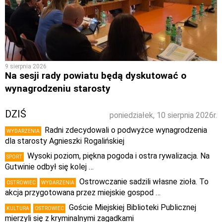
9 sierpnia 2026
Na sesji rady powiatu będą dyskutować o
wynagrodzeniu starosty
DZIŚ
poniedziałek, 10 sierpnia 2026r.
Radni zdecydowali o podwyżce wynagrodzenia
WYDARZENIA
dla starosty Agnieszki Rogalińskiej
Wysoki poziom, piękna pogoda i ostra rywalizacja. Na
SPORT
Gutwinie odbył się kolej …
Ostrowczanie sadzili własne zioła. To
OSTROWIEC
WYDARZENIA
akcja przygotowana przez miejskie gospod …
Goście Miejskiej Biblioteki Publicznej
KULTURA
OSTROWIEC
mierzyli się z kryminalnymi zagadkami