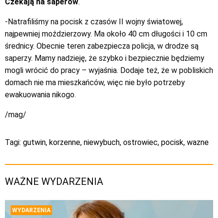
Czekają na saperów
.
-Natrafiliśmy na pocisk z czasów II wojny światowej,
najpewniej moździerzowy. Ma około 40 cm długości i 10 cm
średnicy. Obecnie teren zabezpiecza policja, w drodze są
saperzy. Mamy nadzieję, że szybko i bezpiecznie będziemy
mogli wrócić do pracy – wyjaśnia. Dodaje też, że w pobliskich
domach nie ma mieszkańców, więc nie było potrzeby
ewakuowania nikogo.
/mag/
Tagi:
gutwin
,
korzenne
,
niewybuch
,
ostrowiec
,
pocisk
,
wazne
WAŻNE WYDARZENIA
WYDARZENIA