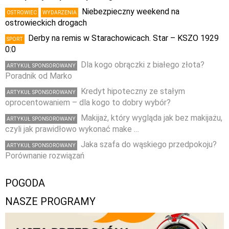
Niebezpieczny weekend na
OSTROWIEC
WYDARZENIA
ostrowieckich drogach
Derby na remis w Starachowicach. Star – KSZO 1929
SPORT
0:0
Dla kogo obrączki z białego złota?
ARTYKUŁ SPONSOROWANY
Poradnik od Marko
Kredyt hipoteczny ze stałym
ARTYKUŁ SPONSOROWANY
oprocentowaniem – dla kogo to dobry wybór?
Makijaż, który wygląda jak bez makijażu,
ARTYKUŁ SPONSOROWANY
czyli jak prawidłowo wykonać make …
Jaka szafa do wąskiego przedpokoju?
ARTYKUŁ SPONSOROWANY
Porównanie rozwiązań
POGODA
NASZE PROGRAMY