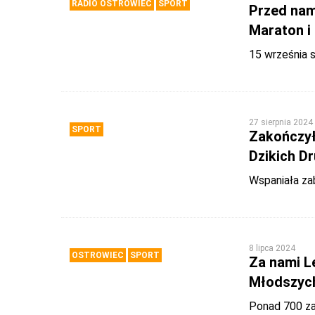
RADIO OSTROWIEC
SPORT
Przed nam
Maraton i
15 września 
27 sierpnia 2024
SPORT
Zakończył 
Dzikich D
Wspaniała za
8 lipca 2024
OSTROWIEC
SPORT
Za nami L
Młodszyc
Ponad 700 z