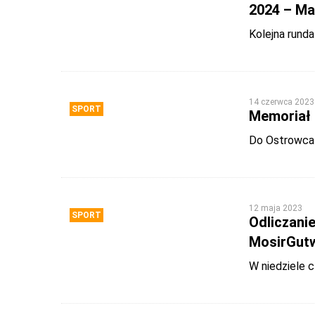
2024 – Ma
Kolejna rund
14 czerwca 2023
SPORT
Memoriał 
Do Ostrowca 
12 maja 2023
SPORT
Odliczanie
MosirGut
W niedziele c