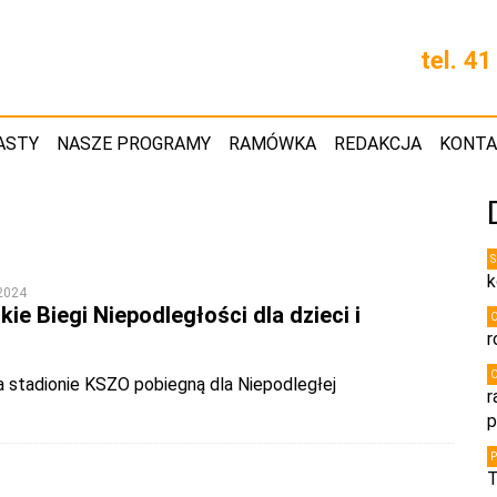
tel. 4
ASTY
NASZE PROGRAMY
RAMÓWKA
REDAKCJA
KONT
k
 2024
ie Biegi Niepodległości dla dzieci i
r
a stadionie KSZO pobiegną dla Niepodległej
r
p
T