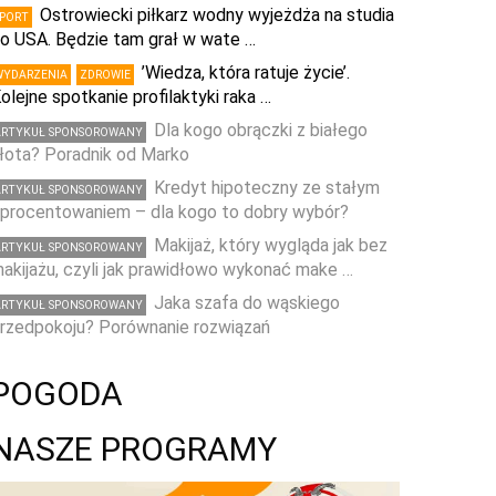
Ostrowiecki piłkarz wodny wyjeżdża na studia
SPORT
o USA. Będzie tam grał w wate …
’Wiedza, która ratuje życie’.
WYDARZENIA
ZDROWIE
olejne spotkanie profilaktyki raka …
Dla kogo obrączki z białego
ARTYKUŁ SPONSOROWANY
łota? Poradnik od Marko
Kredyt hipoteczny ze stałym
ARTYKUŁ SPONSOROWANY
procentowaniem – dla kogo to dobry wybór?
Makijaż, który wygląda jak bez
ARTYKUŁ SPONSOROWANY
akijażu, czyli jak prawidłowo wykonać make …
Jaka szafa do wąskiego
ARTYKUŁ SPONSOROWANY
rzedpokoju? Porównanie rozwiązań
POGODA
NASZE PROGRAMY