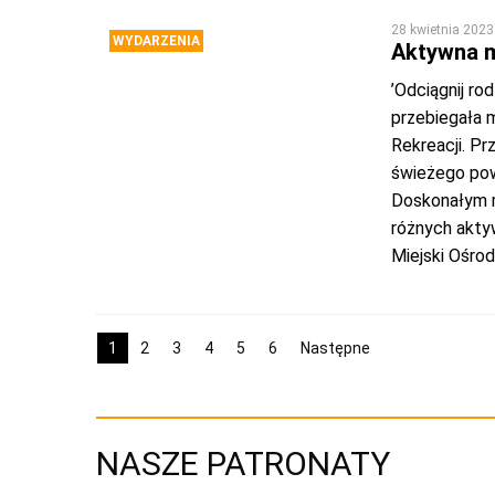
28 kwietnia 2023
WYDARZENIA
Aktywna m
’Odciągnij r
przebiegała 
Rekreacji. Pr
świeżego pow
Doskonałym 
różnych akty
Miejski Ośrod
1
2
3
4
5
6
Następne
NASZE PATRONATY