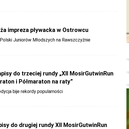
uża impreza pływacka w Ostrowcu
Polski Juniorów Młodszych na Rawszczyźnie
r
pisy do trzeciej rundy „XII MosirGutwinRun
r
raton i Półmaraton na raty”
r
ycja bije rekordy popularności
pisy do drugiej rundy XII MosirGutwinRun