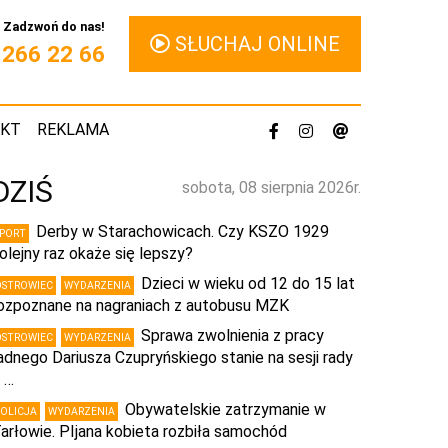
Zadzwoń do nas!
SŁUCHAJ ONLINE
1 266 22 66
AKT
REKLAMA
DZIŚ
sobota, 08 sierpnia 2026r.
Derby w Starachowicach. Czy KSZO 1929
SPORT
olejny raz okaże się lepszy?
Dzieci w wieku od 12 do 15 lat
OSTROWIEC
WYDARZENIA
ozpoznane na nagraniach z autobusu MZK
Sprawa zwolnienia z pracy
OSTROWIEC
WYDARZENIA
adnego Dariusza Czupryńskiego stanie na sesji rady
 …
Obywatelskie zatrzymanie w
POLICJA
WYDARZENIA
arłowie. PIjana kobieta rozbiła samochód