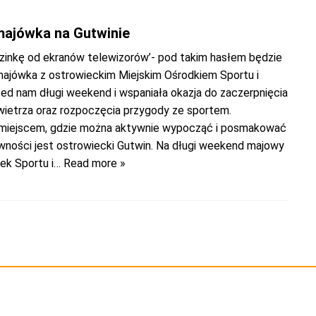
ajówka na Gutwinie
odzinkę od ekranów telewizorów’- pod takim hasłem będzie
majówka z ostrowieckim Miejskim Ośrodkiem Sportu i
zed nam długi weekend i wspaniała okazja do zaczerpnięcia
ietrza oraz rozpoczęcia przygody ze sportem.
miejscem, gdzie można aktywnie wypocząć i posmakować
wności jest ostrowiecki Gutwin. Na długi weekend majowy
ek Sportu i
… Read more »