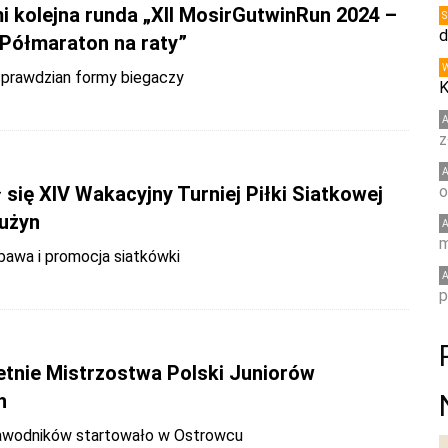
i kolejna runda „XII MosirGutwinRun 2024 –
d
 Półmaraton na raty”
sprawdzian formy biegaczy
K
z
się XIV Wakacyjny Turniej Piłki Siatkowej
o
rużyn
m
bawa i promocja siatkówki
p
etnie Mistrzostwa Polski Juniorów
h
awodników startowało w Ostrowcu