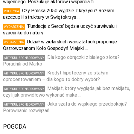
wojennego. Poszukuje aktorów i wsparcia fi …
Czy Polska 2050 wyjdzie z kryzysu? Rozłam
POLITYKA
uszczuplił struktury w Świętokrzys …
’Fundacja z Serca’ będzie uczyć surwiwalu i
WYDARZENIA
szacunku do natury
Udział w zielarskich warsztatach proponuje
WYDARZENIA
Ostrowczanom Koło Gospodyń Miejski …
Dla kogo obrączki z białego złota?
ARTYKUŁ SPONSOROWANY
Poradnik od Marko
Kredyt hipoteczny ze stałym
ARTYKUŁ SPONSOROWANY
oprocentowaniem – dla kogo to dobry wybór?
Makijaż, który wygląda jak bez makijażu,
ARTYKUŁ SPONSOROWANY
czyli jak prawidłowo wykonać make …
Jaka szafa do wąskiego przedpokoju?
ARTYKUŁ SPONSOROWANY
Porównanie rozwiązań
POGODA