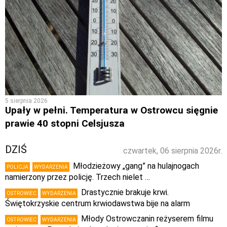
5 sierpnia 2026
Upały w pełni. Temperatura w Ostrowcu sięgnie
prawie 40 stopni Celsjusza
DZIŚ
czwartek, 06 sierpnia 2026r.
Młodzieżowy „gang” na hulajnogach
POLICJA
WYDARZENIA
namierzony przez policję. Trzech nielet …
Drastycznie brakuje krwi.
OSTROWIEC
WYDARZENIA
Świętokrzyskie centrum krwiodawstwa bije na alarm
Młody Ostrowczanin reżyserem filmu
OSTROWIEC
WYDARZENIA