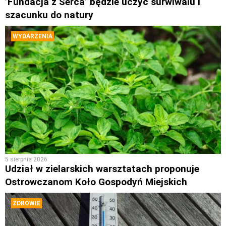
’Fundacja z Serca’ będzie uczyć surwiwalu i
szacunku do natury
WYDARZENIA
5 sierpnia 2026
Udział w zielarskich warsztatach proponuje
Ostrowczanom Koło Gospodyń Miejskich
ZDROWIE