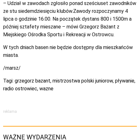
– Udział w zawodach zgłosiło ponad sześciuset zawodników
ze stu siedemdziesięciu klubów.Zawody rozpoczynamy 4
lipca o godzinie 16.00. Na początek dystans 800 i 1500m a
później sztafety mieszane – mówi Grzegorz Bażant z
Miejskiego Ośrodka Sportu i Rekreacji w Ostrowcu.
W tych dniach basen nie będzie dostępny dla mieszkańców
miasta.
/marsz/
Tagi:
grzegorz bazant
,
mistrzostwa polski juniorow
,
pływanie
,
radio ostrowiec
,
wazne
reklama
WAŻNE WYDARZENIA