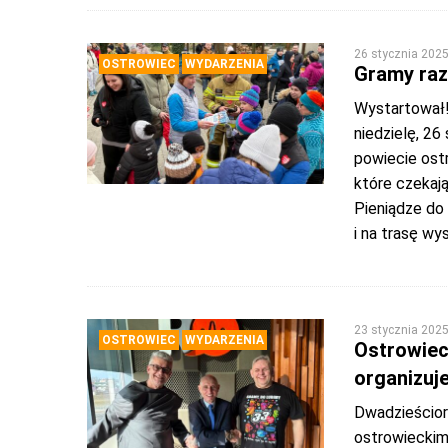
26 stycznia 202
OSTROWIEC
WYDARZENIA
Gramy raz
Wystartował!
niedzielę, 26
powiecie ostr
które czekają
Pieniądze do 
i na trasę wy
23 stycznia 202
OSTROWIEC
WYDARZENIA
Ostrowiec
organizuje
Dwadzieścior
ostrowieckim 