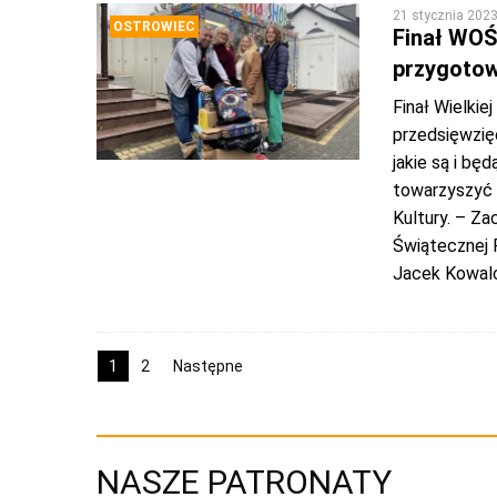
21 stycznia 202
OSTROWIEC
Finał WOŚP
przygotow
Finał Wielki
przedsięwzięc
jakie są i bę
towarzyszyć 
Kultury. – Za
Świątecznej 
Jacek Kowal
1
2
Następne
NASZE PATRONATY