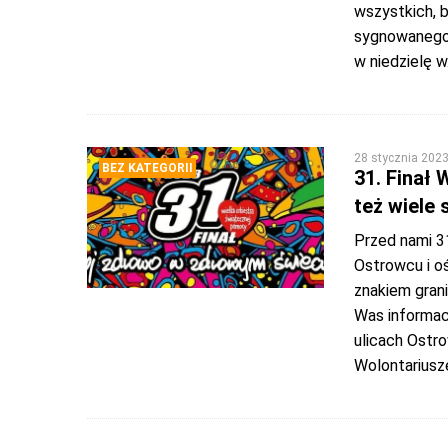
wszystkich, 
sygnowanego 
w niedzielę w
28 stycznia 202
BEZ KATEGORII
31. Finał 
też wiele 
Przed nami 31
Ostrowcu i oś
znakiem grani
Was informacj
ulicach Ostr
Wolontariusz