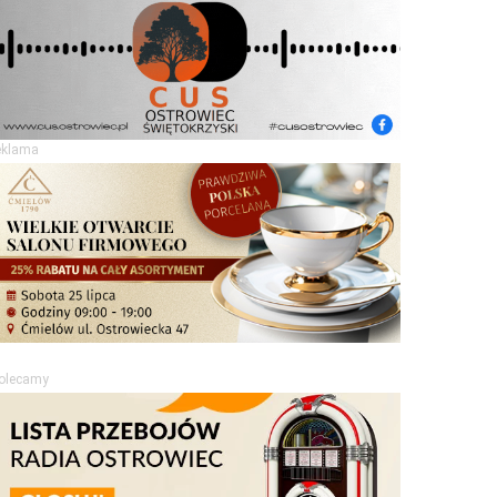
eklama
olecamy