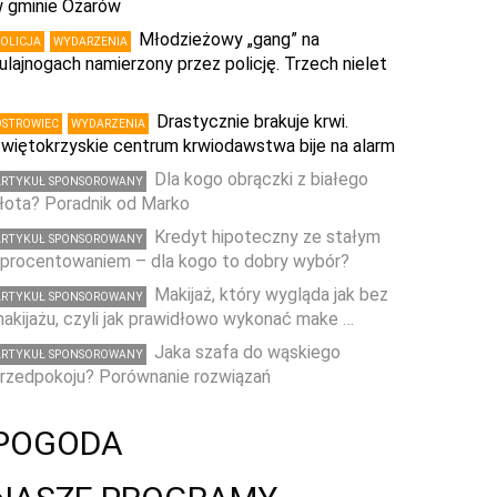
 gminie Ożarów
Młodzieżowy „gang” na
POLICJA
WYDARZENIA
ulajnogach namierzony przez policję. Trzech nielet
…
Drastycznie brakuje krwi.
OSTROWIEC
WYDARZENIA
więtokrzyskie centrum krwiodawstwa bije na alarm
Dla kogo obrączki z białego
ARTYKUŁ SPONSOROWANY
łota? Poradnik od Marko
Kredyt hipoteczny ze stałym
ARTYKUŁ SPONSOROWANY
procentowaniem – dla kogo to dobry wybór?
Makijaż, który wygląda jak bez
ARTYKUŁ SPONSOROWANY
akijażu, czyli jak prawidłowo wykonać make …
Jaka szafa do wąskiego
ARTYKUŁ SPONSOROWANY
rzedpokoju? Porównanie rozwiązań
POGODA