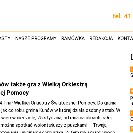
tel. 4
ASTY
NASZE PROGRAMY
RAMÓWKA
REDAKCJA
KONT
Ś
6
ów także gra z Wielką Orkiestrą
nej Pomocy
p
. finał Wielkiej Orkiestry Świątecznej Pomocy. Do grania
R
, jak co roku, gmina Kunów w której działa osobny sztab. W
a więc w niedzielę, 25 stycznia, od rana na ulicach całej
O
 można spotkać wolontariuszy z puszkami. – Trwają
otowania, wycinamy serduszka. W tym roku mamy nieco