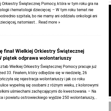
r
ej Orkiestry Świątecznej Pomocy, która w tym roku gra na
logii i hematologii dziecięcej. – W tym roku temat nie
średnio szpitala, bo nie mamy ani oddziału onkologii ani
ziecięcej, natomiast
… Read more »
5
ę finał Wielkiej Orkiestry Świątecznej
 piątek odprawa wolontariuszy
ztab Wielkiej Orkiestry Świątecznej Pomocy pracuje już
zed 33. Finałem, który odbędzie się w niedzielę, 26
ończyła się rejestracja wolontariuszy i jak co roku
ulice wypełnią się osobami z różnym wieku, z kolorowymi
ielkimi uśmiechami zachęcającymi do kwestowania. – Na
a i powiatu ostrowieckiego wyjdzie 250 wolontariuszy,
…
r