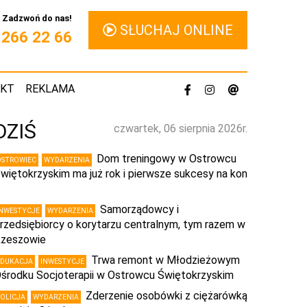
Zadzwoń do nas!
SŁUCHAJ ONLINE
1 266 22 66
AKT
REKLAMA
DZIŚ
czwartek, 06 sierpnia 2026r.
Dom treningowy w Ostrowcu
OSTROWIEC
WYDARZENIA
więtokrzyskim ma już rok i pierwsze sukcesy na kon
…
Samorządowcy i
INWESTYCJE
WYDARZENIA
rzedsiębiorcy o korytarzu centralnym, tym razem w
zeszowie
Trwa remont w Młodzieżowym
EDUKACJA
INWESTYCJE
środku Socjoterapii w Ostrowcu Świętokrzyskim
Zderzenie osobówki z ciężarówką
POLICJA
WYDARZENIA