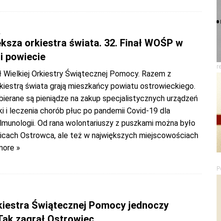
4
ększa orkiestra świata. 32. Finał WOŚP w
i powiecie
r
ł Wielkiej Orkiestry Świątecznej Pomocy. Razem z
kiestrą świata grają mieszkańcy powiatu ostrowieckiego.
bierane są pieniądze na zakup specjalistycznych urządzeń
i i leczenia chorób płuc po pandemii Covid-19 dla
lmunologii. Od rana wolontariuszy z puszkami można było
licach Ostrowca, ale też w największych miejscowościach
more »
P
3
kiestra Świątecznej Pomocy jednoczy
Tak zagrał Ostrowiec