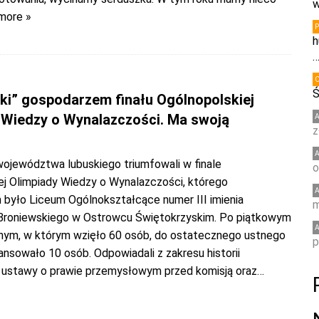
w
more »
h
Ś
ki” gospodarzem finału Ogólnopolskiej
 Wiedzy o Wynalazczości. Ma swoją
z
województwa lubuskiego triumfowali w finale
o
ej Olimpiady Wiedzy o Wynalazczości, którego
było Liceum Ogólnokształcące numer III imienia
m
roniewskiego w Ostrowcu Świętokrzyskim. Po piątkowym
nym, w którym wzięło 60 osób, do ostatecznego ustnego
p
nsowało 10 osób. Odpowiadali z zakresu historii
 ustawy o prawie przemysłowym przed komisją oraz
…