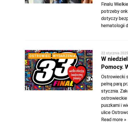
Finału Wielki
potrzeby onko
dotyczy bezpo
hematologii d
22 stycznia 202
OSTROWIEC
WYDARZENIA
W niedziel
Pomocy. W
Ostrowiecki s
pełną parą pr
stycznia. Zak
ostrowieckie 
puszkami i w
ulice Ostrowc
Read more »