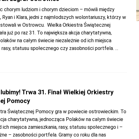
 chorym ludziom i chorym dzieciom – mówili między
, Ryan i Klara, jedni z najmłodszych wolontariuszy, którzy w
estowali w Ostrowcu. Wielka Orkiestra Świątecznej
a już po raz 31. To największa akcja charytatywna,
olaków na całym świecie niezależnie od ich miejsca
, rasy, statusu społecznego czy zasobności portfela.
…
3
lubimy! Trwa 31. Finał Wielkiej Orkiestry
nej Pomocy
stra Świątecznej Pomocy gra w powiecie ostrowieckim. To
kcja charytatywna, jednocząca Polaków na całym świecie
d ich miejsca zamieszkania, rasy, statusu społecznego i –
żne – zasobności portfela. Gramy co roku dla nas