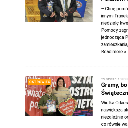
– Chcę pomóc
innymi Franek
niedzielę kw
Pomocy zagrał
jednocząca P
zamieszkania
Read more »
29 stycznia 202
OSTROWIEC
Gramy, bo 
Świątecz
Wielka Orkie
największa a
niezależnie o
co równie wa