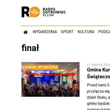
WYDARZENIA
SPORT
KULTURA
PODC
finał
21 stycznia 202
KUNÓW
WYDARZENIA
Gmina Kun
Świątecz
Przed nami 34
przyłącza się
dzień finału, 
gminy będzie
gorące przyg