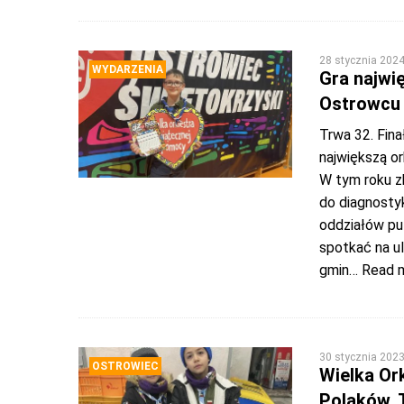
28 stycznia 202
WYDARZENIA
Gra najwi
Ostrowcu 
Trwa 32. Fina
największą or
W tym roku z
do diagnostyk
oddziałów pu
spotkać na u
gmin
… Read 
30 stycznia 202
OSTROWIEC
Wielka Or
Polaków. 