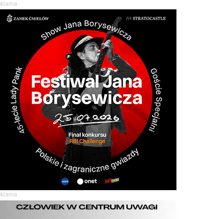
eklama
eklama