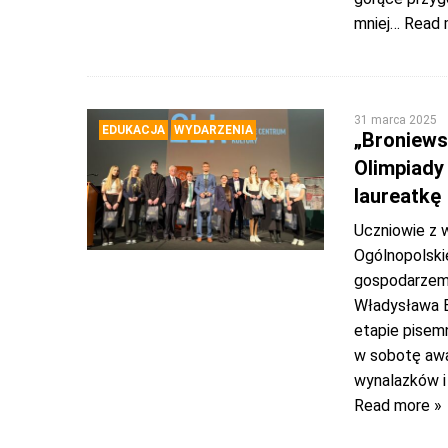
mniej
… Read 
31 marca 2025
EDUKACJA
WYDARZENIA
„Broniews
Olimpiady
laureatkę
Uczniowie z 
Ogólnopolski
gospodarzem 
Władysława B
etapie pisem
w sobotę awa
wynalazków i
Read more »