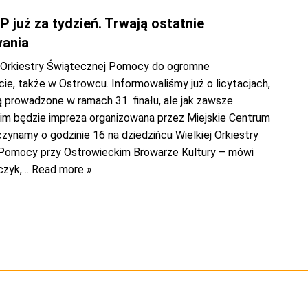
3
 już za tydzień. Trwają ostatnie
ania
ej Orkiestry Świątecznej Pomocy do ogromne
ie, także w Ostrowcu. Informowaliśmy już o licytacjach,
dą prowadzone w ramach 31. finału, ale jak zawsze
im będzie impreza organizowana przez Miejskie Centrum
czynamy o godzinie 16 na dziedzińcu Wielkiej Orkiestry
Pomocy przy Ostrowieckim Browarze Kultury – mówi
czyk,
… Read more »