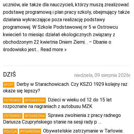
uczniów, ale także dla nauczycieli, którzy muszą zrealizować
podstawę programową i plan pracy szkoły, obejmujący także
działania wykraczające poza realizację podstawy
programowej. W Szkole Podstawowej nr 5 w Ostrowcu
kwiecień to miesiąc działań ekologicznych związany z
obchodzonym 22 kwietnia Dniem Ziemi. . – Dbanie o
środowisko jest
… Read more »
DZIŚ
niedziela, 09 sierpnia 2026r.
Derby w Starachowicach. Czy KSZO 1929 kolejny raz
SPORT
okaże się lepszy?
Dzieci w wieku od 12 do 15 lat
OSTROWIEC
WYDARZENIA
rozpoznane na nagraniach z autobusu MZK
Sprawa zwolnienia z pracy radnego
OSTROWIEC
WYDARZENIA
Dariusza Czupryńskiego stanie na sesji rady p …
Obywatelskie zatrzymanie w Tarłowie.
POLICJA
WYDARZENIA