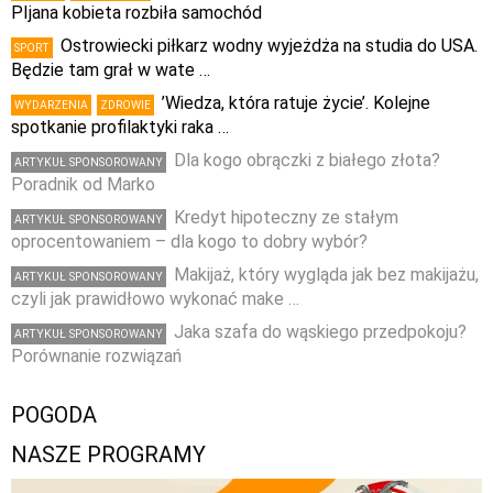
PIjana kobieta rozbiła samochód
Ostrowiecki piłkarz wodny wyjeżdża na studia do USA.
SPORT
Będzie tam grał w wate …
’Wiedza, która ratuje życie’. Kolejne
WYDARZENIA
ZDROWIE
spotkanie profilaktyki raka …
Dla kogo obrączki z białego złota?
ARTYKUŁ SPONSOROWANY
Poradnik od Marko
Kredyt hipoteczny ze stałym
ARTYKUŁ SPONSOROWANY
oprocentowaniem – dla kogo to dobry wybór?
Makijaż, który wygląda jak bez makijażu,
ARTYKUŁ SPONSOROWANY
czyli jak prawidłowo wykonać make …
Jaka szafa do wąskiego przedpokoju?
ARTYKUŁ SPONSOROWANY
Porównanie rozwiązań
POGODA
NASZE PROGRAMY