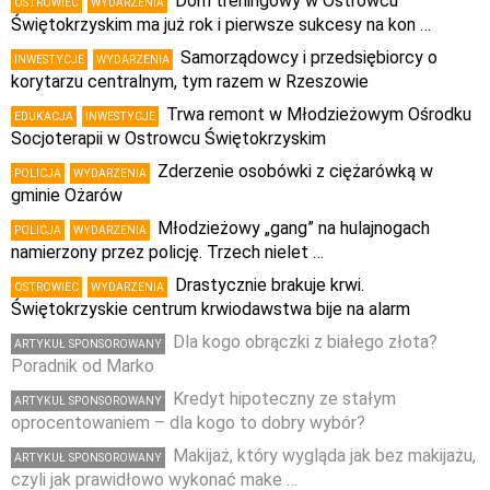
Dom treningowy w Ostrowcu
OSTROWIEC
WYDARZENIA
Świętokrzyskim ma już rok i pierwsze sukcesy na kon …
Samorządowcy i przedsiębiorcy o
INWESTYCJE
WYDARZENIA
korytarzu centralnym, tym razem w Rzeszowie
Trwa remont w Młodzieżowym Ośrodku
EDUKACJA
INWESTYCJE
Socjoterapii w Ostrowcu Świętokrzyskim
Zderzenie osobówki z ciężarówką w
POLICJA
WYDARZENIA
gminie Ożarów
Młodzieżowy „gang” na hulajnogach
POLICJA
WYDARZENIA
namierzony przez policję. Trzech nielet …
Drastycznie brakuje krwi.
OSTROWIEC
WYDARZENIA
Świętokrzyskie centrum krwiodawstwa bije na alarm
Dla kogo obrączki z białego złota?
ARTYKUŁ SPONSOROWANY
Poradnik od Marko
Kredyt hipoteczny ze stałym
ARTYKUŁ SPONSOROWANY
oprocentowaniem – dla kogo to dobry wybór?
Makijaż, który wygląda jak bez makijażu,
ARTYKUŁ SPONSOROWANY
czyli jak prawidłowo wykonać make …