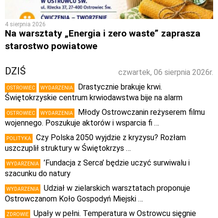
4 sierpnia 2026
Na warsztaty „Energia i zero waste” zaprasza
starostwo powiatowe
DZIŚ
czwartek, 06 sierpnia 2026r.
Drastycznie brakuje krwi.
OSTROWIEC
WYDARZENIA
Świętokrzyskie centrum krwiodawstwa bije na alarm
Młody Ostrowczanin reżyserem filmu
OSTROWIEC
WYDARZENIA
wojennego. Poszukuje aktorów i wsparcia fi …
Czy Polska 2050 wyjdzie z kryzysu? Rozłam
POLITYKA
uszczuplił struktury w Świętokrzys …
’Fundacja z Serca’ będzie uczyć surwiwalu i
WYDARZENIA
szacunku do natury
Udział w zielarskich warsztatach proponuje
WYDARZENIA
Ostrowczanom Koło Gospodyń Miejski …
Upały w pełni. Temperatura w Ostrowcu sięgnie
ZDROWIE