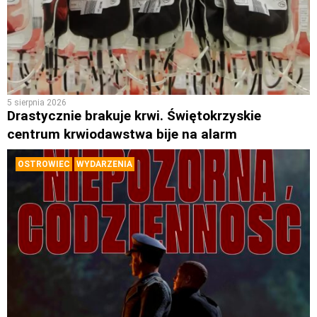
5 sierpnia 2026
Drastycznie brakuje krwi. Świętokrzyskie
centrum krwiodawstwa bije na alarm
OSTROWIEC
WYDARZENIA