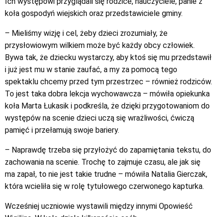
Ich występowi przyglądali się rodzice, nauczyciele, panie z
koła gospodyń wiejskich oraz przedstawiciele gminy.
– Mieliśmy wizję i cel, żeby dzieci zrozumiały, że
przysłowiowym wilkiem może być każdy obcy człowiek.
Bywa tak, że dziecku wystarczy, aby ktoś się mu przedstawił
i już jest mu w stanie zaufać, a my za pomocą tego
spektaklu chcemy przed tym przestrzec – również rodziców.
To jest taka dobra lekcja wychowawcza – mówiła opiekunka
koła Marta Łukasik i podkreśla, że dzięki przygotowaniom do
występów na scenie dzieci uczą się wrażliwości, ćwiczą
pamięć i przełamują swoje bariery.
– Naprawdę trzeba się przyłożyć do zapamiętania tekstu, do
zachowania na scenie. Trochę to zajmuje czasu, ale jak się
ma zapał, to nie jest takie trudne – mówiła Natalia Gierczak,
która wcieliła się w rolę tytułowego czerwonego kapturka.
Wcześniej uczniowie wystawili między innymi Opowieść