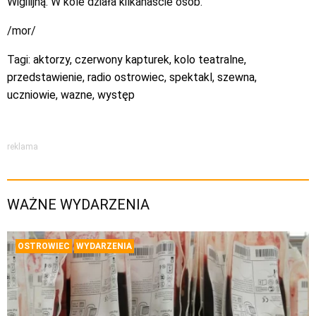
Wigilijną. W kole działa kilkanaście osób.
/mor/
Tagi:
aktorzy
,
czerwony kapturek
,
kolo teatralne
,
przedstawienie
,
radio ostrowiec
,
spektakl
,
szewna
,
uczniowie
,
wazne
,
występ
reklama
WAŻNE WYDARZENIA
OSTROWIEC
WYDARZENIA