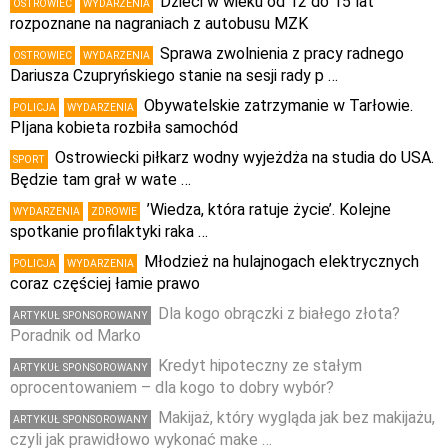
Dzieci w wieku od 12 do 15 lat
OSTROWIEC
WYDARZENIA
rozpoznane na nagraniach z autobusu MZK
Sprawa zwolnienia z pracy radnego
OSTROWIEC
WYDARZENIA
Dariusza Czupryńskiego stanie na sesji rady p …
Obywatelskie zatrzymanie w Tarłowie.
POLICJA
WYDARZENIA
PIjana kobieta rozbiła samochód
Ostrowiecki piłkarz wodny wyjeżdża na studia do USA.
SPORT
Będzie tam grał w wate …
’Wiedza, która ratuje życie’. Kolejne
WYDARZENIA
ZDROWIE
spotkanie profilaktyki raka …
Młodzież na hulajnogach elektrycznych
POLICJA
WYDARZENIA
coraz częściej łamie prawo
Dla kogo obrączki z białego złota?
ARTYKUŁ SPONSOROWANY
Poradnik od Marko
Kredyt hipoteczny ze stałym
ARTYKUŁ SPONSOROWANY
oprocentowaniem – dla kogo to dobry wybór?
Makijaż, który wygląda jak bez makijażu,
ARTYKUŁ SPONSOROWANY
czyli jak prawidłowo wykonać make …