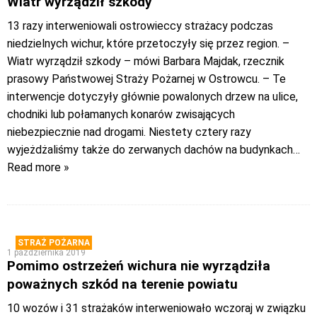
Wiatr wyrządził szkody
13 razy interweniowali ostrowieccy strażacy podczas
niedzielnych wichur, które przetoczyły się przez region. –
Wiatr wyrządził szkody – mówi Barbara Majdak, rzecznik
prasowy Państwowej Straży Pożarnej w Ostrowcu. – Te
interwencje dotyczyły głównie powalonych drzew na ulice,
chodniki lub połamanych konarów zwisających
niebezpiecznie nad drogami. Niestety cztery razy
wyjeżdżaliśmy także do zerwanych dachów na budynkach
…
Read more »
STRAŻ POŻARNA
1 października 2019
Pomimo ostrzeżeń wichura nie wyrządziła
poważnych szkód na terenie powiatu
10 wozów i 31 strażaków interweniowało wczoraj w związku