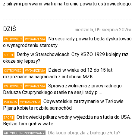
z silnymi porywami wiatru na terenie powiatu ostrowieckiego.
DZIŚ
niedziela, 09 sierpnia 2026r.
Na sesji rady powiatu będą dyskutować
OSTROWIEC
WYDARZENIA
o wynagrodzeniu starosty
Derby w Starachowicach. Czy KSZO 1929 kolejny raz
SPORT
okaże się lepszy?
Dzieci w wieku od 12 do 15 lat
OSTROWIEC
WYDARZENIA
rozpoznane na nagraniach z autobusu MZK
Sprawa zwolnienia z pracy radnego
OSTROWIEC
WYDARZENIA
Dariusza Czupryńskiego stanie na sesji rady p …
Obywatelskie zatrzymanie w Tarłowie.
POLICJA
WYDARZENIA
PIjana kobieta rozbiła samochód
Ostrowiecki piłkarz wodny wyjeżdża na studia do USA.
SPORT
Będzie tam grał w wate …
Dla kogo obrączki z białego złota?
ARTYKUŁ SPONSOROWANY