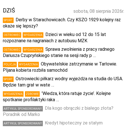
DZIŚ
sobota, 08 sierpnia 2026r.
Derby w Starachowicach. Czy KSZO 1929 kolejny raz
SPORT
okaże się lepszy?
Dzieci w wieku od 12 do 15 lat
OSTROWIEC
WYDARZENIA
rozpoznane na nagraniach z autobusu MZK
Sprawa zwolnienia z pracy radnego
OSTROWIEC
WYDARZENIA
Dariusza Czupryńskiego stanie na sesji rady p …
Obywatelskie zatrzymanie w Tarłowie.
POLICJA
WYDARZENIA
PIjana kobieta rozbiła samochód
Ostrowiecki piłkarz wodny wyjeżdża na studia do USA.
SPORT
Będzie tam grał w wate …
’Wiedza, która ratuje życie’. Kolejne
WYDARZENIA
ZDROWIE
spotkanie profilaktyki raka …
Dla kogo obrączki z białego złota?
ARTYKUŁ SPONSOROWANY
Poradnik od Marko
Kredyt hipoteczny ze stałym
ARTYKUŁ SPONSOROWANY