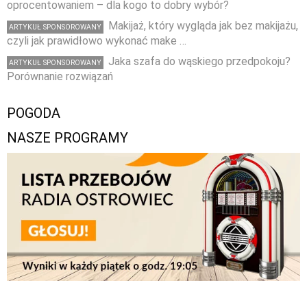
oprocentowaniem – dla kogo to dobry wybór?
Makijaż, który wygląda jak bez makijażu,
ARTYKUŁ SPONSOROWANY
czyli jak prawidłowo wykonać make …
Jaka szafa do wąskiego przedpokoju?
ARTYKUŁ SPONSOROWANY
Porównanie rozwiązań
POGODA
NASZE PROGRAMY