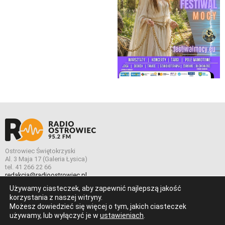
Ostrowiec Świętokrzyski
Al. 3 Maja 17 (Galeria Łysica)
tel. 41 266 22 66
redakcja@radioostrowiec.pl
Używamy ciasteczek, aby zapewnić najlepszą jakość
korzystania z naszej witryny.
Możesz dowiedzieć się więcej o tym, jakich ciasteczek
© Wszelkie prawa zastrzeżone. Radio Ostrowiec 2026 Radio
używamy, lub wyłączyć je w
ustawieniach
.
Ostrowiec.
Stworzone z
w
pogstudio.pl