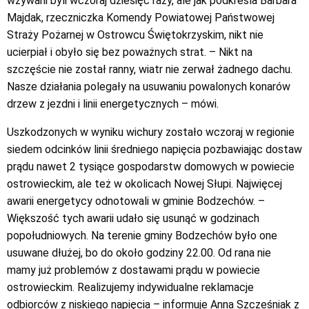
wzywani byli wczoraj dziesięć razy, ale jak podkreśla Barbara
Majdak, rzeczniczka Komendy Powiatowej Państwowej
Straży Pożarnej w Ostrowcu Świętokrzyskim, nikt nie
ucierpiał i obyło się bez poważnych strat. – Nikt na
szczęście nie został ranny, wiatr nie zerwał żadnego dachu.
Nasze działania polegały na usuwaniu powalonych konarów
drzew z jezdni i linii energetycznych – mówi.
Uszkodzonych w wyniku wichury zostało wczoraj w regionie
siedem odcinków linii średniego napięcia pozbawiając dostaw
prądu nawet 2 tysiące gospodarstw domowych w powiecie
ostrowieckim, ale też w okolicach Nowej Słupi. Najwięcej
awarii energetycy odnotowali w gminie Bodzechów. –
Większość tych awarii udało się usunąć w godzinach
popołudniowych. Na terenie gminy Bodzechów było one
usuwane dłużej, bo do około godziny 22.00. Od rana nie
mamy już problemów z dostawami prądu w powiecie
ostrowieckim. Realizujemy indywidualne reklamacje
odbiorców z niskiego napięcia – informuje Anna Szcześniak z