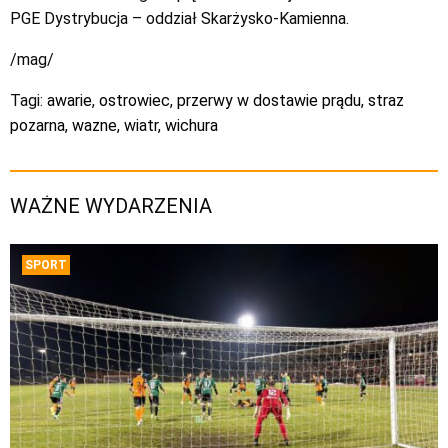
PGE Dystrybucja – oddział Skarżysko-Kamienna.
/mag/
Tagi:
awarie
,
ostrowiec
,
przerwy w dostawie prądu
,
straz
pozarna
,
wazne
,
wiatr
,
wichura
WAŻNE WYDARZENIA
SPORT