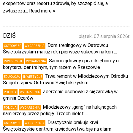
ekspertów oraz resortu zdrowia, by szczepić się, a
zwłaszcza
… Read more »
DZIŚ
piątek, 07 sierpnia 2026r.
Dom treningowy w Ostrowcu
OSTROWIEC
WYDARZENIA
Świętokrzyskim ma już rok i pierwsze sukcesy na kon …
Samorządowcy i przedsiębiorcy o
INWESTYCJE
WYDARZENIA
korytarzu centralnym, tym razem w Rzeszowie
Trwa remont w Młodzieżowym Ośrodku
EDUKACJA
INWESTYCJE
Socjoterapii w Ostrowcu Świętokrzyskim
Zderzenie osobówki z ciężarówką w
POLICJA
WYDARZENIA
gminie Ożarów
Młodzieżowy „gang” na hulajnogach
POLICJA
WYDARZENIA
namierzony przez policję. Trzech nielet …
Drastycznie brakuje krwi.
OSTROWIEC
WYDARZENIA
Świętokrzyskie centrum krwiodawstwa bije na alarm