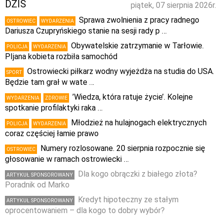
DZIŚ
piątek, 07 sierpnia 2026r.
Sprawa zwolnienia z pracy radnego
OSTROWIEC
WYDARZENIA
Dariusza Czupryńskiego stanie na sesji rady p …
Obywatelskie zatrzymanie w Tarłowie.
POLICJA
WYDARZENIA
PIjana kobieta rozbiła samochód
Ostrowiecki piłkarz wodny wyjeżdża na studia do USA.
SPORT
Będzie tam grał w wate …
’Wiedza, która ratuje życie’. Kolejne
WYDARZENIA
ZDROWIE
spotkanie profilaktyki raka …
Młodzież na hulajnogach elektrycznych
POLICJA
WYDARZENIA
coraz częściej łamie prawo
Numery rozlosowane. 20 sierpnia rozpocznie się
OSTROWIEC
głosowanie w ramach ostrowiecki …
Dla kogo obrączki z białego złota?
ARTYKUŁ SPONSOROWANY
Poradnik od Marko
Kredyt hipoteczny ze stałym
ARTYKUŁ SPONSOROWANY
oprocentowaniem – dla kogo to dobry wybór?