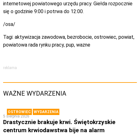
internetowej powiatowego urzędu pracy. Giełda rozpocznie
się o godzinie 9:00 i potrwa do 12:00.
/osa/
Tagi:
aktywizacja zawodowa
,
bezrobocie
,
ostrowiec
,
powiat
,
powiatowa rada rynku pracy
,
pup
,
wazne
reklama
WAŻNE WYDARZENIA
OSTROWIEC
WYDARZENIA
5 sierpnia 2026
Drastycznie brakuje krwi. Świętokrzyskie
centrum krwiodawstwa bije na alarm