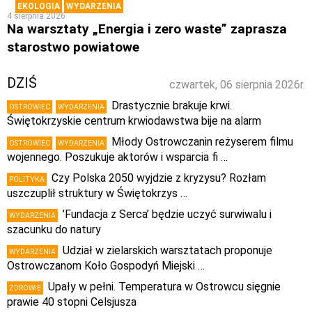
EKOLOGIA
WYDARZENIA
4 sierpnia 2026
Na warsztaty „Energia i zero waste” zaprasza
starostwo powiatowe
DZIŚ
czwartek, 06 sierpnia 2026r.
Drastycznie brakuje krwi.
OSTROWIEC
WYDARZENIA
Świętokrzyskie centrum krwiodawstwa bije na alarm
Młody Ostrowczanin reżyserem filmu
OSTROWIEC
WYDARZENIA
wojennego. Poszukuje aktorów i wsparcia fi …
Czy Polska 2050 wyjdzie z kryzysu? Rozłam
POLITYKA
uszczuplił struktury w Świętokrzys …
’Fundacja z Serca’ będzie uczyć surwiwalu i
WYDARZENIA
szacunku do natury
Udział w zielarskich warsztatach proponuje
WYDARZENIA
Ostrowczanom Koło Gospodyń Miejski …
Upały w pełni. Temperatura w Ostrowcu sięgnie
ZDROWIE
prawie 40 stopni Celsjusza