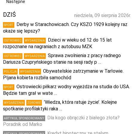
Następne
DZIŚ
niedziela, 09 sierpnia 2026r.
Derby w Starachowicach. Czy KSZO 1929 kolejny raz
SPORT
okaże się lepszy?
Dzieci w wieku od 12 do 15 lat
OSTROWIEC
WYDARZENIA
rozpoznane na nagraniach z autobusu MZK
Sprawa zwolnienia z pracy radnego
OSTROWIEC
WYDARZENIA
Dariusza Czupryńskiego stanie na sesji rady p …
Obywatelskie zatrzymanie w Tarłowie.
POLICJA
WYDARZENIA
PIjana kobieta rozbiła samochód
Ostrowiecki piłkarz wodny wyjeżdża na studia do USA.
SPORT
Będzie tam grał w wate …
’Wiedza, która ratuje życie’. Kolejne
WYDARZENIA
ZDROWIE
spotkanie profilaktyki raka …
Dla kogo obrączki z białego złota?
ARTYKUŁ SPONSOROWANY
Poradnik od Marko
Kredyt hipoteczny ze stałym
ARTYKUŁ SPONSOROWANY