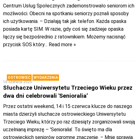
Centrum Usług Społecznych zademonstrowało seniorom ich
możliwości. Obecni na spotkaniu seniorzy poznali sposoby
ich użytkowania. – Działają tak jak telefon. Każda opaska
posiada kartę SIM. W razie, gdy coś się zadzieje opaska
łączy się bezpośrednio z ratownikiem. Możemy nacisnąć
przycisk SOS który
… Read more »
OSTROWIEC
WYDARZENIA
16 czerwca 2025
Słuchacze Uniwersytetu Trzeciego Wieku przez
dwa dni celebrowali 'Senioralia’
Przez ostatni weekend, 14 i 15 czerwca klucze do naszego
miasta dzierżyli słuchacze ostrowieckiego Uniwersytetu
Trzeciego Wieku, którzy po raz dziesiąty zorganizowali swoją
uczelnianą imprezę – 'Senioralia’. To święto ma dla
ostrowieckich seniorów ogromne znaczenie. – Mnie sprawia