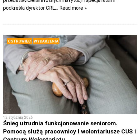
przedstawicielami różnych instytucji i specjalistami –
podkreśla dyrektor CRL
… Read more »
OSTROWIEC
WYDARZENIA
12 stycznia 2026
Śnieg utrudnia funkcjonowanie seniorom.
Pomocą służą pracownicy i wolontariusze CUS i
Centrum Wolontariatu