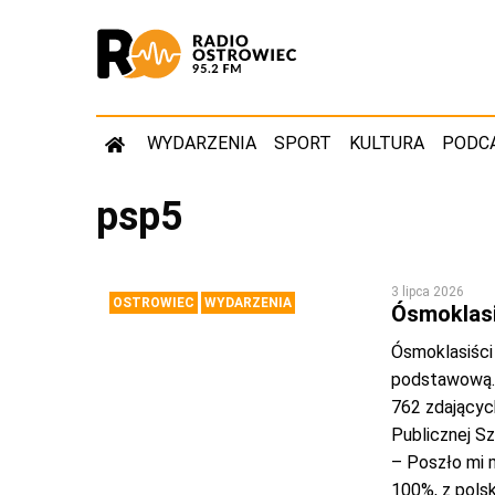
WYDARZENIA
SPORT
KULTURA
PODC
psp5
3 lipca 2026
OSTROWIEC
WYDARZENIA
Ósmoklasi
Ósmoklasiści
podstawową. 
762 zdającyc
Publicznej S
– Poszło mi 
100%, z pols