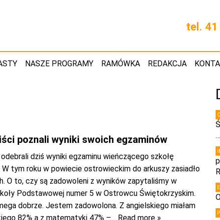
tel. 4
ASTY
NASZE PROGRAMY
RAMÓWKA
REDAKCJA
KONT
Ś
ści poznali wyniki swoich egzaminów
 odebrali dziś wyniki egzaminu wieńczącego szkołę
p
W tym roku w powiecie ostrowieckim do arkuszy zasiadło
R
h. O to, czy są zadowoleni z wyników zapytaliśmy w
zkoły Podstawowej numer 5 w Ostrowcu Świętokrzyskim.
O
mega dobrze. Jestem zadowolona. Z angielskiego miałam
kiego 82% a z matematyki 47% –
… Read more »