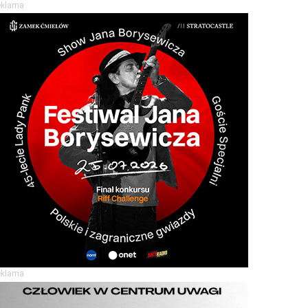
eklama
eklama