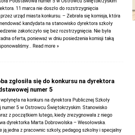
zkoła Podstawowa numer 5 w Ostrowcu Świętokrzyskim
ektora. 11 marca nie doszło do rozstrzygnięcia
rzez urząd miasta konkursu. – Zebrała się komisja, która
mendować kandydata na stanowisko dyrektora szkoły
edzenie zakończyło się bez rozstrzygnięcia. Nie była
adna oferta, ponieważ w dniu posiedzenia komisji taką
ysponowaliśmy
… Read more »
ba zgłosiła się do konkursu na dyrektora
dstawowej numer 5
 wpłynęła na konkurs na dyrektora Publicznej Szkoły
 numer 5 w Ostrowcu Świętokrzyskim. Stanowisko
wraz z początkiem lutego, kiedy zrezygnowała z niego
wa dyrektorka Marta Dobrowolska – Wesołowska.
 ją jedna z pracownic szkoły, pedagog szkolny i specjalny