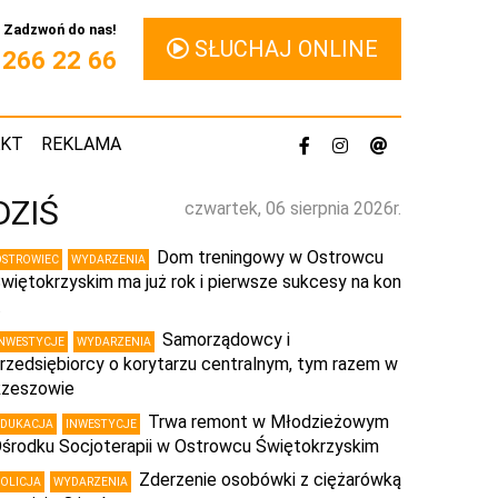
Zadzwoń do nas!
SŁUCHAJ ONLINE
1 266 22 66
AKT
REKLAMA
DZIŚ
czwartek, 06 sierpnia 2026r.
Dom treningowy w Ostrowcu
OSTROWIEC
WYDARZENIA
więtokrzyskim ma już rok i pierwsze sukcesy na kon
…
Samorządowcy i
INWESTYCJE
WYDARZENIA
rzedsiębiorcy o korytarzu centralnym, tym razem w
zeszowie
Trwa remont w Młodzieżowym
EDUKACJA
INWESTYCJE
środku Socjoterapii w Ostrowcu Świętokrzyskim
Zderzenie osobówki z ciężarówką
POLICJA
WYDARZENIA