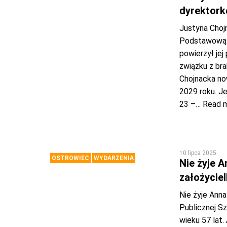
dyrektork
Justyna Choj
Podstawową 
powierzył je
związku z br
Chojnacka now
2029 roku. Je
23 –
… Read 
10 lipca 2025
OSTROWIEC
WYDARZENIA
Nie żyje 
założycie
Nie żyje Anna
Publicznej S
wieku 57 lat.