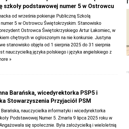
ę szkoły podstawowej numer 5 w Ostrowcu
nacka od września pokieruje Publiczną Szkolą
numer 5 w Ostrowcu Świętokrzyskim. Stanowisko
j prezydent Ostrowca Świętokrzyskiego Artur Łakomiec, w
akiem chętnych w ogłoszonym na nie konkursie. Justyna
e stanowisko objęła od 1 sierpnia 2025 do 31 sierpnia
st nauczycielką języka polskiego i języka angielskiego z
more »
r
Anna Barańska, wicedyrektorka PSP5 i
lka Stowarzyszenia Przyjaciół PSM
 Barańska, nauczycielka informatyki i wicedyrektorka
zkoły Podstawowej Numer 5. Zmarła 9 lipca 2025 roku w
 Angażowała się społecznie. Była założycielką i wieloletnią