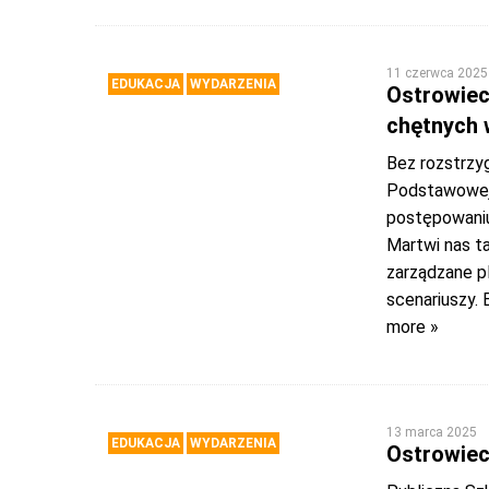
11 czerwca 2025
EDUKACJA
WYDARZENIA
Ostrowieck
chętnych 
Bez rozstrzyg
Podstawowej
postępowaniu 
Martwi nas ta
zarządzane p
scenariuszy. 
more »
13 marca 2025
EDUKACJA
WYDARZENIA
Ostrowiec