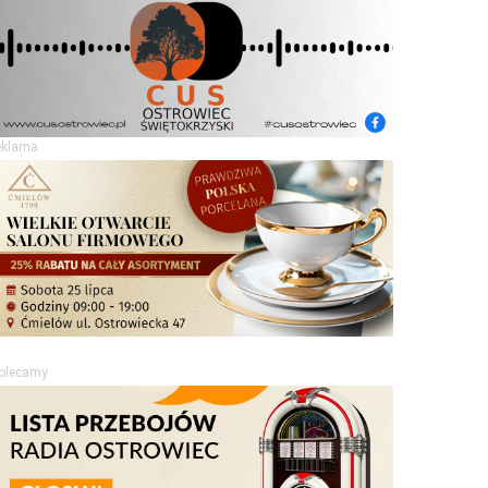
eklama
olecamy