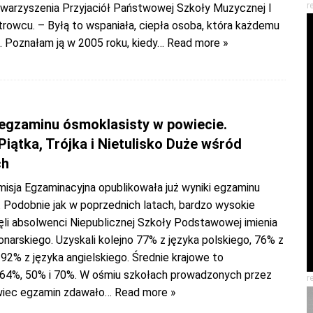
r
warzyszenia Przyjaciół Państwowej Szkoły Muzycznej I
trowcu. – Byłą to wspaniała, ciepła osoba, która każdemu
 Poznałam ją w 2005 roku, kiedy
… Read more »
 egzaminu ósmoklasisty w powiecie.
Piątka, Trójka i Nietulisko Duże wśród
ch
misja Egzaminacyjna opublikowała już wyniki egzaminu
. Podobnie jak w poprzednich latach, bardzo wysokie
ęli absolwenci Niepublicznej Szkoły Podstawowej imienia
narskiego. Uzyskali kolejno 77% z języka polskiego, 76% z
92% z języka angielskiego. Średnie krajowe to
64%, 50% i 70%. W ośmiu szkołach prowadzonych przez
r
wiec egzamin zdawało
… Read more »