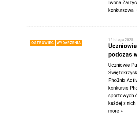
Iwona Zarzyc
konkursowa. 
12 lutego 2025
OSTROWIEC
WYDARZENIA
Uczniowie
podczas w
Uczniowie Pu
Świętokrzysk
Pho3nix Activ
konkursie Ph
sportowych ćw
każdej z nic
more »