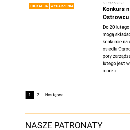
6 lutego 2025
EDUKACJA
WYDARZENIA
Konkurs n
Ostrowcu
Do 20 lutego
mogą składać
konkursie na
osiedlu Ogro
pory zarządz
lutego jest 
more »
1
2
Następne
NASZE PATRONATY