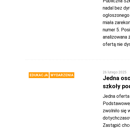
Publiczna S
nadal bez dyr
ogłoszonego p
miała zareko
numer 5. Posi
analizowana ż
ofertą nie d
26 lutego 2025
EDUKACJA
WYDARZENIA
Jedna oso
szkoły po
Jedna oferta
Podstawowej
zwolniło się 
dotychczaso
Zastąpić chce