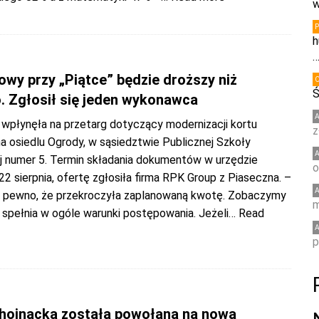
w
h
owy przy „Piątce” będzie droższy niż
Ś
. Zgłosił się jeden wykonawca
 wpłynęła na przetarg dotyczący modernizacji kortu
z
a osiedlu Ogrody, w sąsiedztwie Publicznej Szkoły
numer 5. Termin składania dokumentów w urzędzie
o
22 sierpnia, ofertę zgłosiła firma RPK Group z Piaseczna. –
 pewno, że przekroczyła zaplanowaną kwotę. Zobaczymy
m
y spełnia w ogóle warunki postępowania. Jeżeli
… Read
p
hojnacka została powołana na nową