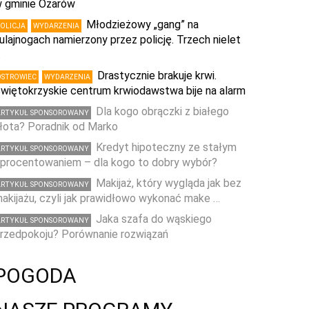
 gminie Ożarów
Młodzieżowy „gang” na
POLICJA
WYDARZENIA
ulajnogach namierzony przez policję. Trzech nielet
…
Drastycznie brakuje krwi.
OSTROWIEC
WYDARZENIA
więtokrzyskie centrum krwiodawstwa bije na alarm
Dla kogo obrączki z białego
ARTYKUŁ SPONSOROWANY
łota? Poradnik od Marko
Kredyt hipoteczny ze stałym
ARTYKUŁ SPONSOROWANY
procentowaniem – dla kogo to dobry wybór?
Makijaż, który wygląda jak bez
ARTYKUŁ SPONSOROWANY
akijażu, czyli jak prawidłowo wykonać make …
Jaka szafa do wąskiego
ARTYKUŁ SPONSOROWANY
rzedpokoju? Porównanie rozwiązań
POGODA