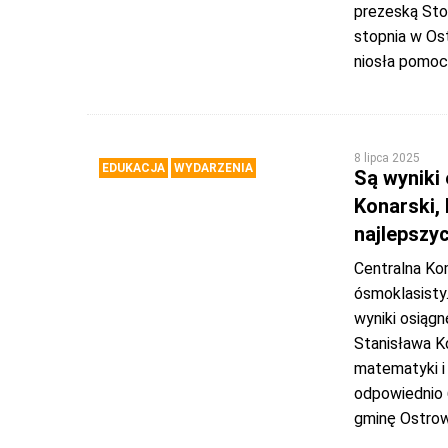
prezeską Sto
stopnia w Os
niosła pomoc.
8 lipca 2025
EDUKACJA
WYDARZENIA
Są wyniki
Konarski, 
najlepszy
Centralna Ko
ósmoklasisty
wyniki osiągn
Stanisława Ko
matematyki i 
odpowiednio 
gminę Ostro