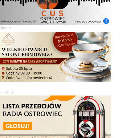
eklama
olecamy