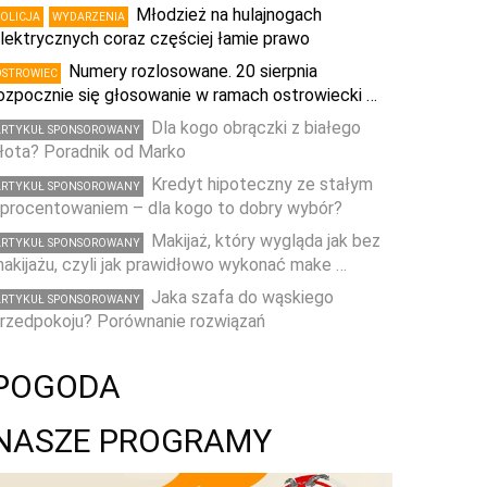
Młodzież na hulajnogach
POLICJA
WYDARZENIA
lektrycznych coraz częściej łamie prawo
Numery rozlosowane. 20 sierpnia
OSTROWIEC
ozpocznie się głosowanie w ramach ostrowiecki …
Dla kogo obrączki z białego
ARTYKUŁ SPONSOROWANY
łota? Poradnik od Marko
Kredyt hipoteczny ze stałym
ARTYKUŁ SPONSOROWANY
procentowaniem – dla kogo to dobry wybór?
Makijaż, który wygląda jak bez
ARTYKUŁ SPONSOROWANY
akijażu, czyli jak prawidłowo wykonać make …
Jaka szafa do wąskiego
ARTYKUŁ SPONSOROWANY
rzedpokoju? Porównanie rozwiązań
POGODA
NASZE PROGRAMY