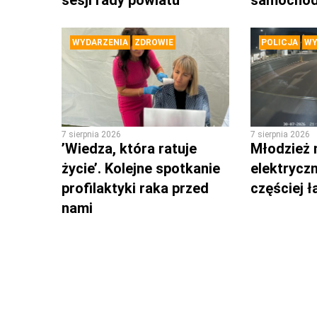
sesji rady powiatu
samochó
WYDARZENIA
ZDROWIE
POLICJA
WY
7 sierpnia 2026
7 sierpnia 2026
’Wiedza, która ratuje
Młodzież 
życie’. Kolejne spotkanie
elektrycz
profilaktyki raka przed
częściej 
nami