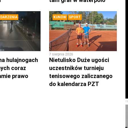
d
tam grał w waterpolo
DARZENIA
KUNÓW
SPORT
7 sierpnia 2026
na hulajnogach
Nietulisko Duże ugości
nych coraz
uczestników turnieju
łamie prawo
tenisowego zaliczanego
do kalendarza PZT
r