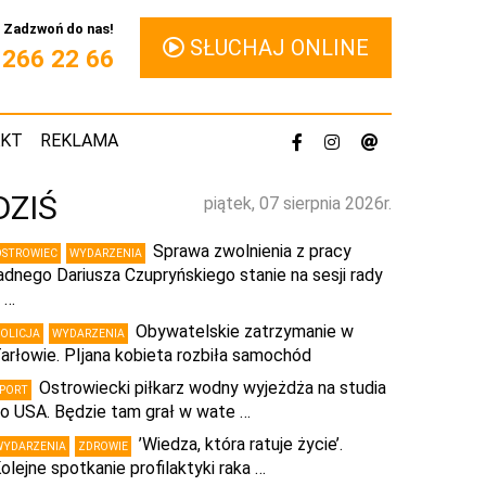
Zadzwoń do nas!
SŁUCHAJ ONLINE
1 266 22 66
AKT
REKLAMA
DZIŚ
piątek, 07 sierpnia 2026r.
Sprawa zwolnienia z pracy
OSTROWIEC
WYDARZENIA
adnego Dariusza Czupryńskiego stanie na sesji rady
 …
Obywatelskie zatrzymanie w
POLICJA
WYDARZENIA
arłowie. PIjana kobieta rozbiła samochód
Ostrowiecki piłkarz wodny wyjeżdża na studia
SPORT
o USA. Będzie tam grał w wate …
’Wiedza, która ratuje życie’.
WYDARZENIA
ZDROWIE
olejne spotkanie profilaktyki raka …