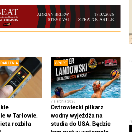
r
DARZENIA
SPORT
7 sierpnia 2026
kie
Ostrowiecki piłkarz
ie w Tarłowie.
wodny wyjeżdża na
r
ieta rozbiła
studia do USA. Będzie