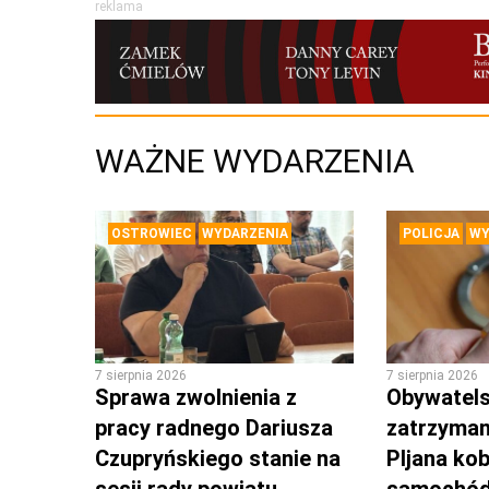
reklama
WAŻNE WYDARZENIA
OSTROWIEC
WYDARZENIA
POLICJA
WY
7 sierpnia 2026
7 sierpnia 2026
Sprawa zwolnienia z
Obywatels
pracy radnego Dariusza
zatrzyman
Czupryńskiego stanie na
PIjana kob