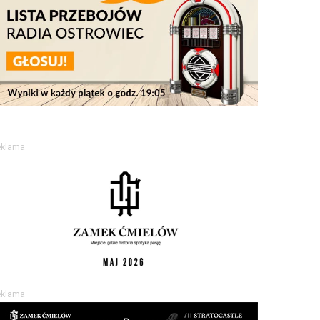
eklama
eklama