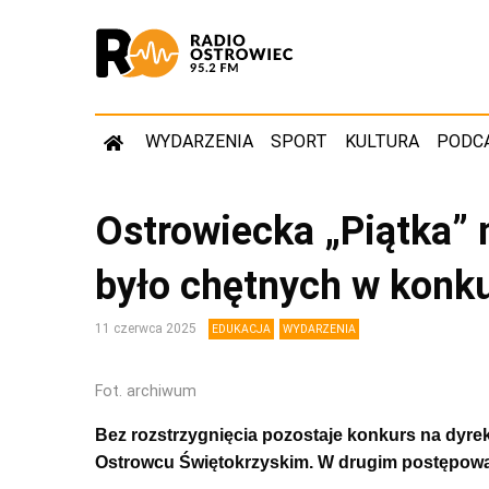
WYDARZENIA
SPORT
KULTURA
PODC
Ostrowiecka „Piątka” 
było chętnych w konku
11 czerwca 2025
EDUKACJA
WYDARZENIA
Fot. archiwum
Bez rozstrzygnięcia pozostaje konkurs na dyre
Ostrowcu Świętokrzyskim. W drugim postępowaniu