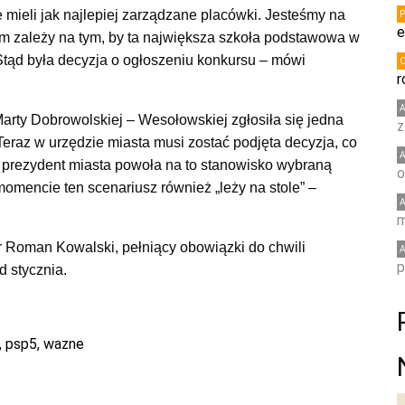
 mieli jak najlepiej zarządzane placówki. Jesteśmy na
e
m zależy na tym, by ta największa szkoła podstawowa w
Stąd była decyzja o ogłoszeniu konkursu – mówi
r
rty Dobrowolskiej – Wesołowskiej zgłosiła się jedna
z
Teraz w urzędzie miasta musi zostać podjęta decyzja, co
eż prezydent miasta powoła na to stanowisko wybraną
o
momencie ten scenariusz również „leży na stole” –
m
r Roman Kowalski, pełniący obowiązki do chwili
p
d stycznia.
,
psp5
,
wazne