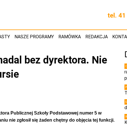
tel. 4
ASTY
NASZE PROGRAMY
RAMÓWKA
REDAKCJA
KONT
nadal bez dyrektora. Nie
rsie
r
p
T
d
ktora Publicznej Szkoły Podstawowej numer 5 w
 nie zgłosił się żaden chętny do objęcia tej funkcji.
K