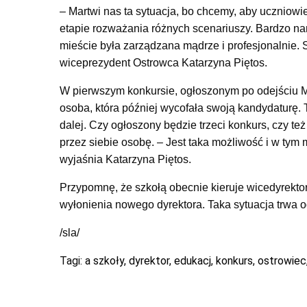
– Martwi nas ta sytuacja, bo chcemy, aby uczniowie
etapie rozważania różnych scenariuszy. Bardzo na
mieście była zarządzana mądrze i profesjonalnie. 
wiceprezydent Ostrowca Katarzyna Piętos.
W pierwszym konkursie, ogłoszonym po odejściu Ma
osoba, która później wycofała swoją kandydaturę. 
dalej. Czy ogłoszony będzie trzeci konkurs, czy t
przez siebie osobę. – Jest taka możliwość i w tym 
wyjaśnia Katarzyna Piętos.
Przypomnę, że szkołą obecnie kieruje wicedyrekto
wyłonienia nowego dyrektora. Taka sytuacja trwa o
/sla/
Tagi:
a szkoły
,
dyrektor
,
edukacj
,
konkurs
,
ostrowiec