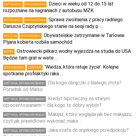
Dzieci w wieku od 12 do 15 lat
OSTROWIEC
WYDARZENIA
rozpoznane na nagraniach z autobusu MZK
Sprawa zwolnienia z pracy radnego
OSTROWIEC
WYDARZENIA
Dariusza Czupryńskiego stanie na sesji rady p …
Obywatelskie zatrzymanie w Tarłowie.
POLICJA
WYDARZENIA
PIjana kobieta rozbiła samochód
Ostrowiecki piłkarz wodny wyjeżdża na studia do USA.
SPORT
Będzie tam grał w wate …
’Wiedza, która ratuje życie’. Kolejne
WYDARZENIA
ZDROWIE
spotkanie profilaktyki raka …
Dla kogo obrączki z białego złota?
ARTYKUŁ SPONSOROWANY
Poradnik od Marko
Kredyt hipoteczny ze stałym
ARTYKUŁ SPONSOROWANY
oprocentowaniem – dla kogo to dobry wybór?
Makijaż, który wygląda jak bez makijażu,
ARTYKUŁ SPONSOROWANY
czyli jak prawidłowo wykonać make …
Jaka szafa do wąskiego przedpokoju?
ARTYKUŁ SPONSOROWANY