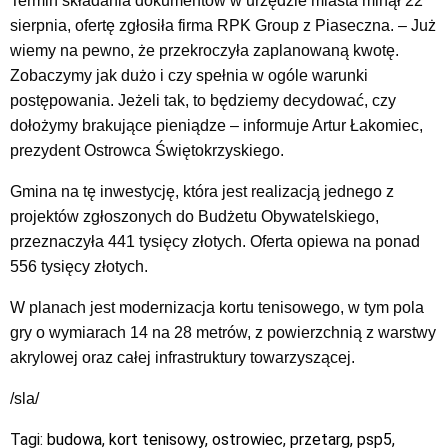
Termin składania dokumentów w urzędzie miasta minął 22
sierpnia, ofertę zgłosiła firma RPK Group z Piaseczna. – Już
wiemy na pewno, że przekroczyła zaplanowaną kwotę.
Zobaczymy jak dużo i czy spełnia w ogóle warunki
postępowania. Jeżeli tak, to będziemy decydować, czy
dołożymy brakujące pieniądze – informuje Artur Łakomiec,
prezydent Ostrowca Świętokrzyskiego.
Gmina na tę inwestycję, która jest realizacją jednego z
projektów zgłoszonych do Budżetu Obywatelskiego,
przeznaczyła 441 tysięcy złotych. Oferta opiewa na ponad
556 tysięcy złotych.
W planach jest modernizacja kortu tenisowego, w tym pola
gry o wymiarach 14 na 28 metrów, z powierzchnią z warstwy
akrylowej oraz całej infrastruktury towarzyszącej.
/sla/
Tagi:
budowa
,
kort tenisowy
,
ostrowiec
,
przetarg
,
psp5
,