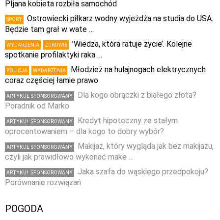
PIjana kobieta rozbiła samochód
Ostrowiecki piłkarz wodny wyjeżdża na studia do USA.
SPORT
Będzie tam grał w wate …
’Wiedza, która ratuje życie’. Kolejne
WYDARZENIA
ZDROWIE
spotkanie profilaktyki raka …
Młodzież na hulajnogach elektrycznych
POLICJA
WYDARZENIA
coraz częściej łamie prawo
Dla kogo obrączki z białego złota?
ARTYKUŁ SPONSOROWANY
Poradnik od Marko
Kredyt hipoteczny ze stałym
ARTYKUŁ SPONSOROWANY
oprocentowaniem – dla kogo to dobry wybór?
Makijaż, który wygląda jak bez makijażu,
ARTYKUŁ SPONSOROWANY
czyli jak prawidłowo wykonać make …
Jaka szafa do wąskiego przedpokoju?
ARTYKUŁ SPONSOROWANY
Porównanie rozwiązań
POGODA