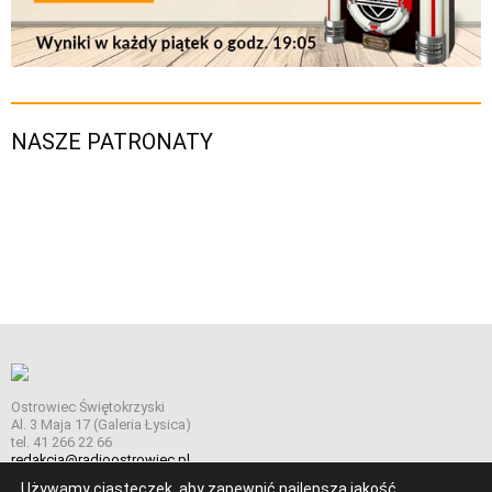
NASZE PATRONATY
Ostrowiec Świętokrzyski
Al. 3 Maja 17 (Galeria Łysica)
tel. 41 266 22 66
redakcja@radioostrowiec.pl
Używamy ciasteczek, aby zapewnić najlepszą jakość