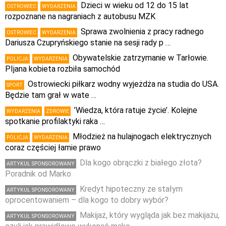
Dzieci w wieku od 12 do 15 lat
OSTROWIEC
WYDARZENIA
rozpoznane na nagraniach z autobusu MZK
Sprawa zwolnienia z pracy radnego
OSTROWIEC
WYDARZENIA
Dariusza Czupryńskiego stanie na sesji rady p …
Obywatelskie zatrzymanie w Tarłowie.
POLICJA
WYDARZENIA
PIjana kobieta rozbiła samochód
Ostrowiecki piłkarz wodny wyjeżdża na studia do USA.
SPORT
Będzie tam grał w wate …
’Wiedza, która ratuje życie’. Kolejne
WYDARZENIA
ZDROWIE
spotkanie profilaktyki raka …
Młodzież na hulajnogach elektrycznych
POLICJA
WYDARZENIA
coraz częściej łamie prawo
Dla kogo obrączki z białego złota?
ARTYKUŁ SPONSOROWANY
Poradnik od Marko
Kredyt hipoteczny ze stałym
ARTYKUŁ SPONSOROWANY
oprocentowaniem – dla kogo to dobry wybór?
Makijaż, który wygląda jak bez makijażu,
ARTYKUŁ SPONSOROWANY