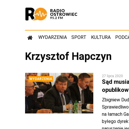
WYDARZENIA
SPORT
KULTURA
PODC
Krzysztof Hapczyn
27 lipca 2020
WYDARZENIA
Sąd musia
opublikow
Zbigniew Duda
Sprawiedliwo
na łamach Ga
byłego dyre
naruszenie j