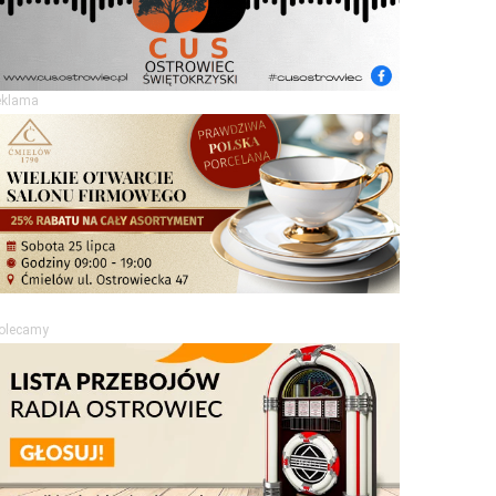
eklama
olecamy