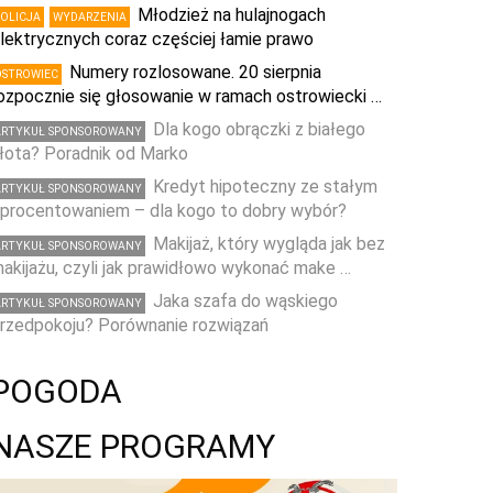
Młodzież na hulajnogach
POLICJA
WYDARZENIA
lektrycznych coraz częściej łamie prawo
Numery rozlosowane. 20 sierpnia
OSTROWIEC
ozpocznie się głosowanie w ramach ostrowiecki …
Dla kogo obrączki z białego
ARTYKUŁ SPONSOROWANY
łota? Poradnik od Marko
Kredyt hipoteczny ze stałym
ARTYKUŁ SPONSOROWANY
procentowaniem – dla kogo to dobry wybór?
Makijaż, który wygląda jak bez
ARTYKUŁ SPONSOROWANY
akijażu, czyli jak prawidłowo wykonać make …
Jaka szafa do wąskiego
ARTYKUŁ SPONSOROWANY
rzedpokoju? Porównanie rozwiązań
POGODA
NASZE PROGRAMY