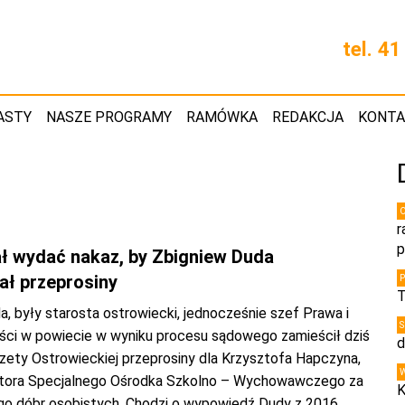
tel. 4
ASTY
NASZE PROGRAMY
RAMÓWKA
REDAKCJA
KONT
r
p
ł wydać nakaz, by Zbigniew Duda
ał przeprosiny
T
, były starosta ostrowiecki, jednocześnie szef Prawa i
ści w powiecie w wyniku procesu sądowego zamieścił dziś
d
zety Ostrowieckiej przeprosiny dla Krzysztofa Hapczyna,
ktora Specjalnego Ośrodka Szkolno – Wychowawczego za
K
ego dóbr osobistych. Chodzi o wypowiedź Dudy z 2016