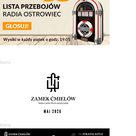
eklama
eklama