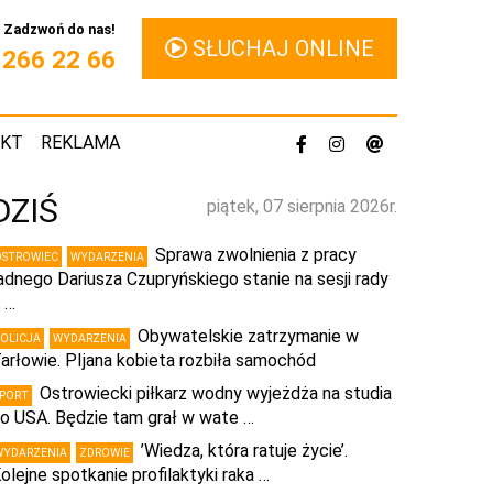
Zadzwoń do nas!
SŁUCHAJ ONLINE
1 266 22 66
AKT
REKLAMA
DZIŚ
piątek, 07 sierpnia 2026r.
Sprawa zwolnienia z pracy
OSTROWIEC
WYDARZENIA
adnego Dariusza Czupryńskiego stanie na sesji rady
 …
Obywatelskie zatrzymanie w
POLICJA
WYDARZENIA
arłowie. PIjana kobieta rozbiła samochód
Ostrowiecki piłkarz wodny wyjeżdża na studia
SPORT
o USA. Będzie tam grał w wate …
’Wiedza, która ratuje życie’.
WYDARZENIA
ZDROWIE
olejne spotkanie profilaktyki raka …