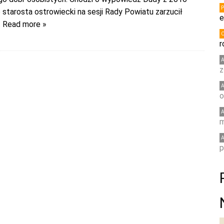
o starosta ostrowiecki na sesji Rady Powiatu zarzucił
e
 Read more »
r
z
o
m
p