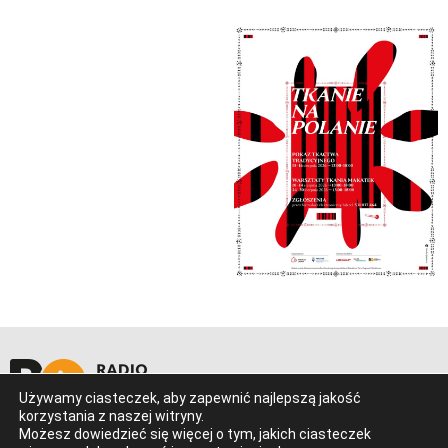
Używamy ciasteczek, aby zapewnić najlepszą jakość
korzystania z naszej witryny.
Ostrowiec Świętokrzyski
Możesz dowiedzieć się więcej o tym, jakich ciasteczek
Al. 3 Maja 17 (Galeria Łysica)