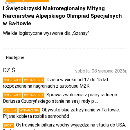
16 stycznia 2020
I Świętokrzyski Makroregionalny Mityng
Narciarstwa Alpejskiego Olimpiad Specjalnych
w Bałtowie
Wielkie logistyczne wyzwanie dla „Szansy”
Następne
DZIŚ
sobota, 08 sierpnia 2026r.
Dzieci w wieku od 12 do 15 lat
OSTROWIEC
WYDARZENIA
rozpoznane na nagraniach z autobusu MZK
Sprawa zwolnienia z pracy radnego
OSTROWIEC
WYDARZENIA
Dariusza Czupryńskiego stanie na sesji rady p …
Obywatelskie zatrzymanie w Tarłowie.
POLICJA
WYDARZENIA
PIjana kobieta rozbiła samochód
Ostrowiecki piłkarz wodny wyjeżdża na studia do USA.
SPORT