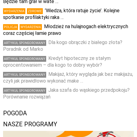
Będzie tam grał w wate …
’Wiedza, która ratuje życie’. Kolejne
WYDARZENIA
ZDROWIE
spotkanie profilaktyki raka …
Młodzież na hulajnogach elektrycznych
POLICJA
WYDARZENIA
coraz częściej łamie prawo
Dla kogo obrączki z białego złota?
ARTYKUŁ SPONSOROWANY
Poradnik od Marko
Kredyt hipoteczny ze stałym
ARTYKUŁ SPONSOROWANY
oprocentowaniem – dla kogo to dobry wybór?
Makijaż, który wygląda jak bez makijażu,
ARTYKUŁ SPONSOROWANY
czyli jak prawidłowo wykonać make …
Jaka szafa do wąskiego przedpokoju?
ARTYKUŁ SPONSOROWANY
Porównanie rozwiązań
POGODA
NASZE PROGRAMY