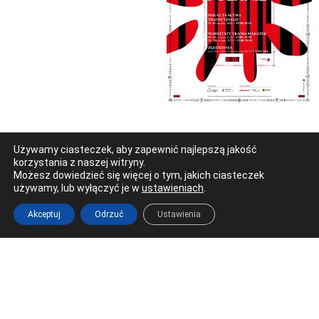
Używamy ciasteczek, aby zapewnić najlepszą jakość
korzystania z naszej witryny.
Możesz dowiedzieć się więcej o tym, jakich ciasteczek
używamy, lub wyłączyć je w
ustawieniach
.
Ostrowiec Świętokrzyski
Akceptuj
Odrzuć
Ustawienia
Al. 3 Maja 17 (Galeria Łysica)
tel. 41 266 22 66
redakcja@radioostrowiec.pl
© Wszelkie prawa zastrzeżone. Radio Ostrowiec 2026 Radio
Ostrowiec.
Stworzone z
w
pogstudio.pl