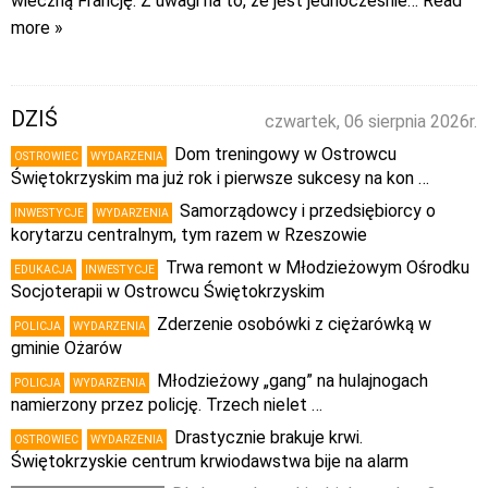
wieczną Francję. Z uwagi na to, że jest jednocześnie
… Read
more »
DZIŚ
czwartek, 06 sierpnia 2026r.
Dom treningowy w Ostrowcu
OSTROWIEC
WYDARZENIA
Świętokrzyskim ma już rok i pierwsze sukcesy na kon …
Samorządowcy i przedsiębiorcy o
INWESTYCJE
WYDARZENIA
korytarzu centralnym, tym razem w Rzeszowie
Trwa remont w Młodzieżowym Ośrodku
EDUKACJA
INWESTYCJE
Socjoterapii w Ostrowcu Świętokrzyskim
Zderzenie osobówki z ciężarówką w
POLICJA
WYDARZENIA
gminie Ożarów
Młodzieżowy „gang” na hulajnogach
POLICJA
WYDARZENIA
namierzony przez policję. Trzech nielet …
Drastycznie brakuje krwi.
OSTROWIEC
WYDARZENIA
Świętokrzyskie centrum krwiodawstwa bije na alarm