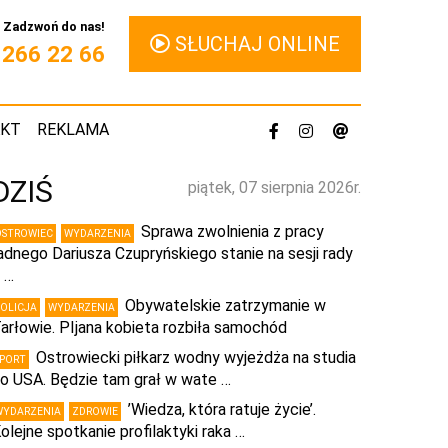
Zadzwoń do nas!
SŁUCHAJ ONLINE
1 266 22 66
AKT
REKLAMA
DZIŚ
piątek, 07 sierpnia 2026r.
Sprawa zwolnienia z pracy
OSTROWIEC
WYDARZENIA
adnego Dariusza Czupryńskiego stanie na sesji rady
 …
Obywatelskie zatrzymanie w
POLICJA
WYDARZENIA
arłowie. PIjana kobieta rozbiła samochód
Ostrowiecki piłkarz wodny wyjeżdża na studia
SPORT
o USA. Będzie tam grał w wate …
’Wiedza, która ratuje życie’.
WYDARZENIA
ZDROWIE
olejne spotkanie profilaktyki raka …