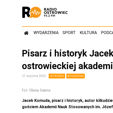
WYDARZENIA
SPORT
KULTURA
PODC
Pisarz i historyk Jac
ostrowieckiej akademi
27 stycznia 2025
OSTROWIEC
WYDARZENIA
Fot. Oliwia Sałata
Jacek Komuda, pisarz i historyk, autor kilkudzi
gościem Akademii Nauk Stosowanych im. Józe