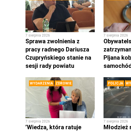
7 sierpnia 2026
7 sierpnia 2026
Sprawa zwolnienia z
Obywatels
pracy radnego Dariusza
zatrzyman
Czupryńskiego stanie na
PIjana kob
sesji rady powiatu
samochó
WYDARZENIA
ZDROWIE
POLICJA
WY
7 sierpnia 2026
7 sierpnia 2026
’Wiedza, która ratuje
Młodzież 