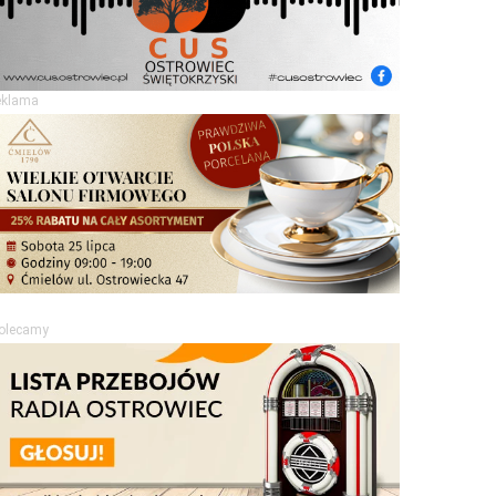
eklama
olecamy