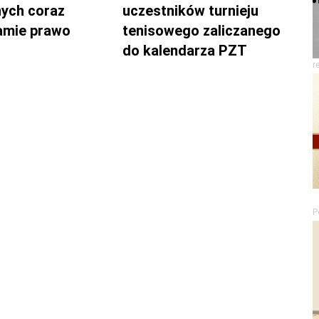
nych coraz
uczestników turnieju
łamie prawo
tenisowego zaliczanego
do kalendarza PZT
r
P