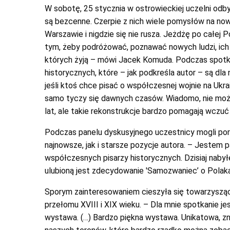
W sobotę, 25 stycznia w ostrowieckiej uczelni odbył
są bezcenne. Czerpie z nich wiele pomysłów na nowe
Warszawie i nigdzie się nie rusza. Jeżdżę po całej 
tym, żeby podróżować, poznawać nowych ludzi, ich hi
których żyją – mówi Jacek Komuda. Podczas spotka
historycznych, które – jak podkreśla autor – są dla
jeśli ktoś chce pisać o współczesnej wojnie na Ukrai
samo tyczy się dawnych czasów. Wiadomo, nie moż
lat, ale takie rekonstrukcje bardzo pomagają wczuć 
Podczas panelu dyskusyjnego uczestnicy mogli po
najnowsze, jak i starsze pozycje autora. – Jestem p
współczesnych pisarzy historycznych. Dzisiaj naby
ulubioną jest zdecydowanie 'Samozwaniec’ o Pola
Sporym zainteresowaniem cieszyła się towarzyszą
przełomu XVIII i XIX wieku. – Dla mnie spotkanie j
wystawa. (…) Bardzo piękna wystawa. Unikatowa, zn