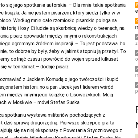
o się jego spotkanie autorskie. – Dla mnie takie spotkania
e
 książki. Ja nie jestem pisarzem, który siedzi tylko w w
Polsce. Według mnie całe rzemiosło pisarskie polega na
r
storię i losy. Ci ludzie są skarbnicą wiedzy o terenach, na
nia pisarz opowiadał między innymi o rekonstrukcjach
z
 niego ogromnym źródłem inspiracji. – To jest podstawa, bo
nie, to dobrze by były, żeby w jakimś stopniu ją przeżył. To
emy cofnąć czasu i powrócić do wojen sprzed kilkuset
o
się w ten klimat – dodaje pisarz.
m
rozmawiać z Jackiem Komudą o jego twórczości i kupić
asjonatem historii, no a pan Jacek jest liderem wśród
p
łem między innymi jego książkę o Lisowczykach. Moją
kach w Moskwie – mówi Stefan Suska.
ca spotkaniu wystawa militariów pochodzących z
est dziś sprawą drugorzędną. Pierwsze skrzypce gra ta
ajdują się na niej eksponaty z Powstania Styczniowego z