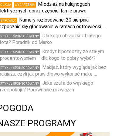
Młodzież na hulajnogach
POLICJA
WYDARZENIA
lektrycznych coraz częściej łamie prawo
Numery rozlosowane. 20 sierpnia
OSTROWIEC
ozpocznie się głosowanie w ramach ostrowiecki …
Dla kogo obrączki z białego
ARTYKUŁ SPONSOROWANY
łota? Poradnik od Marko
Kredyt hipoteczny ze stałym
ARTYKUŁ SPONSOROWANY
procentowaniem – dla kogo to dobry wybór?
Makijaż, który wygląda jak bez
ARTYKUŁ SPONSOROWANY
akijażu, czyli jak prawidłowo wykonać make …
Jaka szafa do wąskiego
ARTYKUŁ SPONSOROWANY
rzedpokoju? Porównanie rozwiązań
POGODA
NASZE PROGRAMY