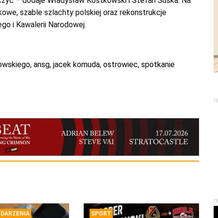
czyć – dodaje Władysław Kostkowski i Stefan Suska. Na
owe, szable szlachty polskiej oraz rekonstrukcje
o i Kawalerii Narodowej.
howskiego
,
ansg
,
jacek komuda
,
ostrowiec
,
spotkanie
r
r
DARZENIA
SPORT