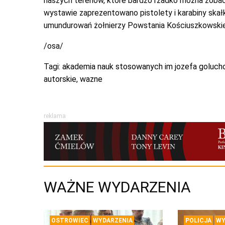
naszych terenów, które bardzo rzadko można zoba
wystawie zaprezentowano pistolety i karabiny skałk
umundurowań żołnierzy Powstania Kościuszkowskieg
/osa/
Tagi:
akademia nauk stosowanych im jozefa goluc
autorskie
,
wazne
reklama
WAŻNE WYDARZENIA
OSTROWIEC
WYDARZENIA
POLICJA
WY