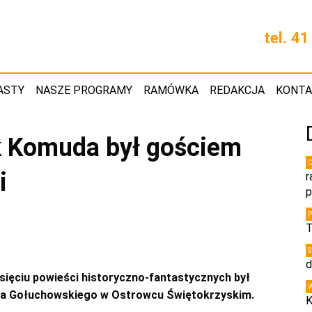
tel. 4
ASTY
NASZE PROGRAMY
RAMÓWKA
REDAKCJA
KONT
ek Komuda był gościem
i
r
p
T
d
esięciu powieści historyczno-fantastycznych był
fa Gołuchowskiego w Ostrowcu Świętokrzyskim.
K