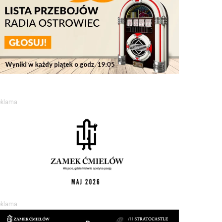
eklama
eklama