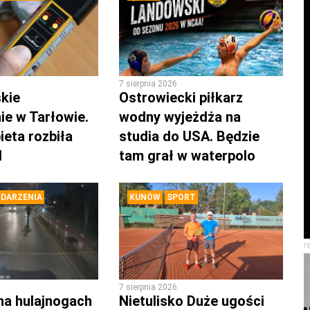
7 sierpnia 2026
kie
Ostrowiecki piłkarz
ie w Tarłowie.
wodny wyjeżdża na
ieta rozbiła
studia do USA. Będzie
d
tam grał w waterpolo
DARZENIA
KUNÓW
SPORT
r
7 sierpnia 2026
na hulajnogach
Nietulisko Duże ugości