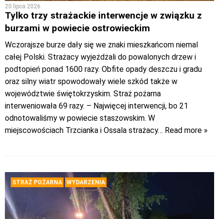
20 lipca 2026
Tylko trzy strażackie interwencje w związku z
burzami w powiecie ostrowieckim
Wczorajsze burze dały się we znaki mieszkańcom niemal
całej Polski. Strażacy wyjeżdżali do powalonych drzew i
podtopień ponad 1600 razy. Obfite opady deszczu i gradu
oraz silny wiatr spowodowały wiele szkód także w
województwie świętokrzyskim. Straż pożarna
interweniowała 69 razy. – Najwięcej interwencji, bo 21
odnotowaliśmy w powiecie staszowskim. W
miejscowościach Trzcianka i Ossala strażacy
… Read more »
STRAŻ POŻARNA
WYDARZENIA