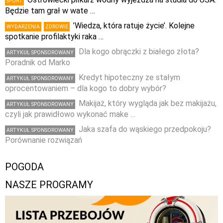
SPORT
Będzie tam grał w wate …
’Wiedza, która ratuje życie’. Kolejne
WYDARZENIA
ZDROWIE
spotkanie profilaktyki raka …
Dla kogo obrączki z białego złota?
ARTYKUŁ SPONSOROWANY
Poradnik od Marko
Kredyt hipoteczny ze stałym
ARTYKUŁ SPONSOROWANY
oprocentowaniem – dla kogo to dobry wybór?
Makijaż, który wygląda jak bez makijażu,
ARTYKUŁ SPONSOROWANY
czyli jak prawidłowo wykonać make …
Jaka szafa do wąskiego przedpokoju?
ARTYKUŁ SPONSOROWANY
Porównanie rozwiązań
POGODA
NASZE PROGRAMY