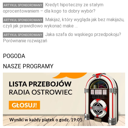
Kredyt hipoteczny ze stałym
ARTYKUŁ SPONSOROWANY
oprocentowaniem – dla kogo to dobry wybór?
Makijaż, który wygląda jak bez makijażu,
ARTYKUŁ SPONSOROWANY
czyli jak prawidłowo wykonać make …
Jaka szafa do wąskiego przedpokoju?
ARTYKUŁ SPONSOROWANY
Porównanie rozwiązań
POGODA
NASZE PROGRAMY