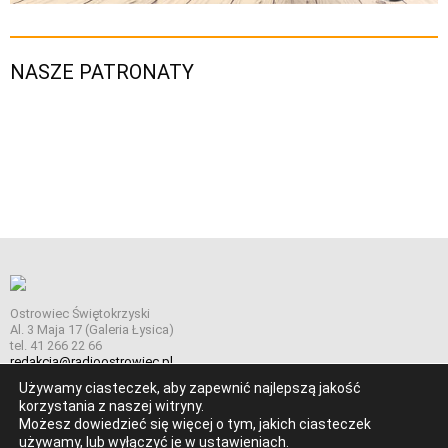
NASZE PATRONATY
Ostrowiec Świętokrzyski
Al. 3 Maja 17 (Galeria Łysica)
tel. 41 266 22 66
redakcja@radioostrowiec.pl
Używamy ciasteczek, aby zapewnić najlepszą jakość
korzystania z naszej witryny.
Możesz dowiedzieć się więcej o tym, jakich ciasteczek
© Wszelkie prawa zastrzeżone. Radio Ostrowiec 2026 Radio
używamy, lub wyłączyć je w
ustawieniach
.