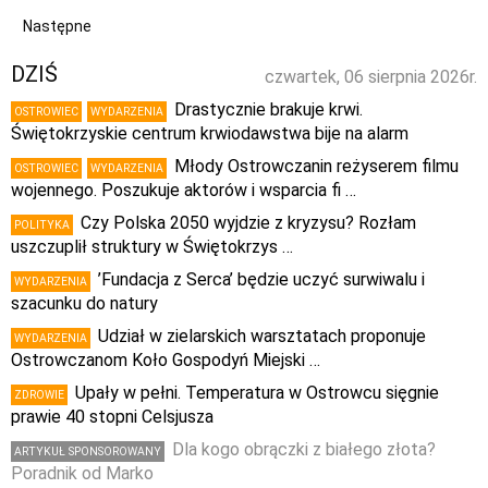
Następne
DZIŚ
czwartek, 06 sierpnia 2026r.
Drastycznie brakuje krwi.
OSTROWIEC
WYDARZENIA
Świętokrzyskie centrum krwiodawstwa bije na alarm
Młody Ostrowczanin reżyserem filmu
OSTROWIEC
WYDARZENIA
wojennego. Poszukuje aktorów i wsparcia fi …
Czy Polska 2050 wyjdzie z kryzysu? Rozłam
POLITYKA
uszczuplił struktury w Świętokrzys …
’Fundacja z Serca’ będzie uczyć surwiwalu i
WYDARZENIA
szacunku do natury
Udział w zielarskich warsztatach proponuje
WYDARZENIA
Ostrowczanom Koło Gospodyń Miejski …
Upały w pełni. Temperatura w Ostrowcu sięgnie
ZDROWIE
prawie 40 stopni Celsjusza
Dla kogo obrączki z białego złota?
ARTYKUŁ SPONSOROWANY
Poradnik od Marko