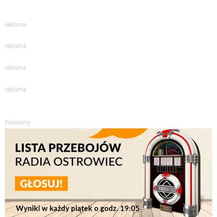
reklama
reklama
reklama
reklama
Polecamy