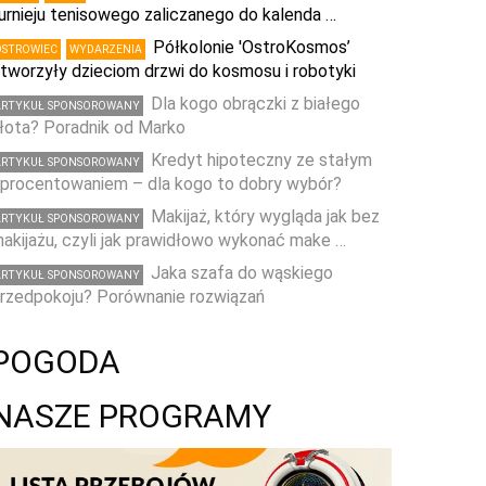
urnieju tenisowego zaliczanego do kalenda …
Półkolonie 'OstroKosmos’
OSTROWIEC
WYDARZENIA
tworzyły dzieciom drzwi do kosmosu i robotyki
Dla kogo obrączki z białego
ARTYKUŁ SPONSOROWANY
łota? Poradnik od Marko
Kredyt hipoteczny ze stałym
ARTYKUŁ SPONSOROWANY
procentowaniem – dla kogo to dobry wybór?
Makijaż, który wygląda jak bez
ARTYKUŁ SPONSOROWANY
akijażu, czyli jak prawidłowo wykonać make …
Jaka szafa do wąskiego
ARTYKUŁ SPONSOROWANY
rzedpokoju? Porównanie rozwiązań
POGODA
NASZE PROGRAMY