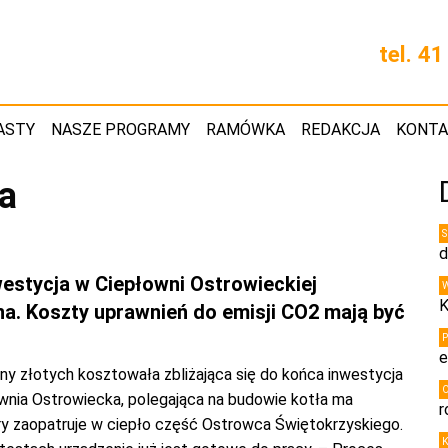
tel. 4
ASTY
NASZE PROGRAMY
RAMÓWKA
REDAKCJA
KONT
a
d
estycja w Ciepłowni Ostrowieckiej
K
a. Koszty uprawnień do emisji CO2 mają być
e
ny złotych kosztowała zbliżająca się do końca inwestycja
ownia Ostrowiecka, polegająca na budowie kotła ma
r
ry zaopatruje w ciepło część Ostrowca Świętokrzyskiego.