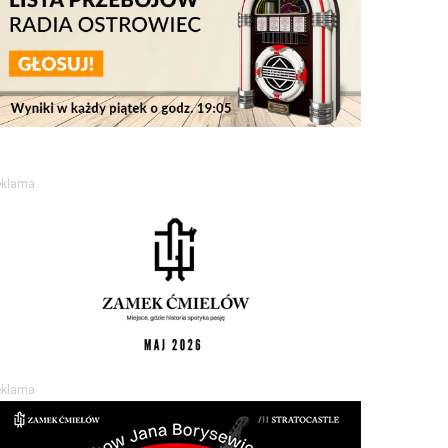
eklama
eklama