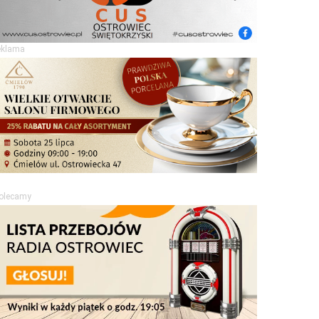
eklama
olecamy