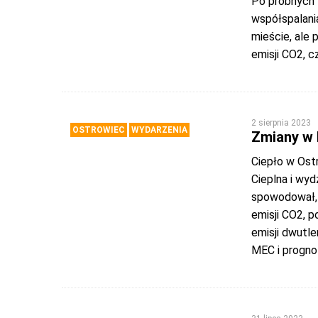
Po próbnych 
współspalani
mieście, ale 
emisji CO2, cz
2 sierpnia 2023
OSTROWIEC
WYDARZENIA
Zmiany w 
Ciepło w Ost
Cieplna i wyd
spowodował, 
emisji CO2, 
emisji dwutle
MEC i progno