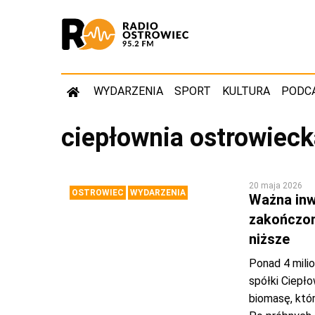
WYDARZENIA
SPORT
KULTURA
PODC
ciepłownia ostrowieck
20 maja 2026
OSTROWIEC
WYDARZENIA
Ważna inw
zakończon
niższe
Ponad 4 milio
spółki Ciepł
biomasę, któ