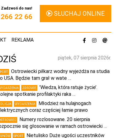
Zadzwoń do nas!
SŁUCHAJ ONLINE
1 266 22 66
AKT
REKLAMA
DZIŚ
piątek, 07 sierpnia 2026r.
Ostrowiecki piłkarz wodny wyjeżdża na studia
SPORT
o USA. Będzie tam grał w wate …
’Wiedza, która ratuje życie’.
WYDARZENIA
ZDROWIE
olejne spotkanie profilaktyki raka …
Młodzież na hulajnogach
POLICJA
WYDARZENIA
lektrycznych coraz częściej łamie prawo
Numery rozlosowane. 20 sierpnia
OSTROWIEC
ozpocznie się głosowanie w ramach ostrowiecki …
Nietulisko Duże ugości uczestników
KUNÓW
SPORT