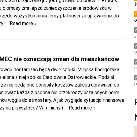
testach urządzenie już jest gotowe do pracy. – Proces
t
a biomasy zmniejsza zanieczyszczenie środowiska w
przede wszystkim unikniemy płatności za uprawnienia do
o
yli
… Read more »
z
o
MEC nie oznaczają zmian dla mieszkańców
m
rowcu dostarczać będą dwie spółki. Miejska Energetyka
zielona z niej spółka Ciepłownie Ostrowieckie. Podział
p
że nie będą one ponosiły kosztów zakupu uprawnień do
ponieważ każda z osobna nie przekroczy ustalonych norm
nku węgla do atmosfery. A jak wygląda sytuacja finansowa
zy na przyszłość? W minionym
… Read more »