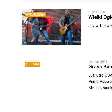
2 lipca 2018
WYDARZENIA
Wielki Og
Już w ten wee
18 maja 2018
KULTURA
Grass Ban
Już jutro OS
Primo Pizza 
Mika, człone