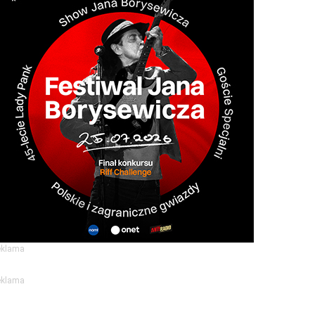
eklama
eklama