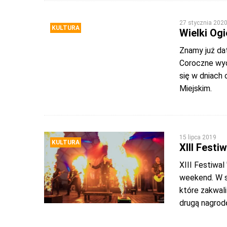
27 stycznia 202
KULTURA
Wielki Ogi
Znamy już dat
Coroczne wyd
się w dniach 
Miejskim.
15 lipca 2019
KULTURA
XIII Festi
XIII Festiwal 
weekend. W s
które zakwali
drugą nagrod