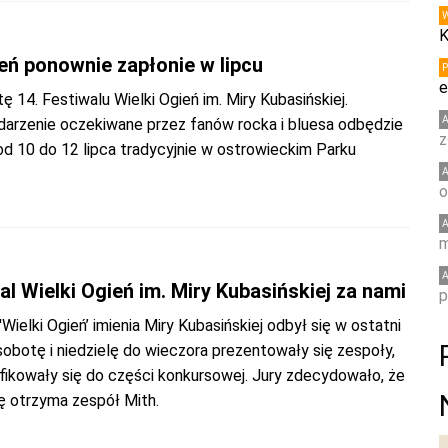
K
0
eń ponownie zapłonie w lipcu
e
ę 14. Festiwalu Wielki Ogień im. Miry Kubasińskiej.
arzenie oczekiwane przez fanów rocka i bluesa odbędzie
z
od 10 do 12 lipca tradycyjnie w ostrowieckim Parku
o
m
wal Wielki Ogień im. Miry Kubasińskiej za nami
p
'Wielki Ogień’ imienia Miry Kubasińskiej odbył się w ostatni
obotę i niedzielę do wieczora prezentowały się zespoły,
fikowały się do części konkursowej. Jury zdecydowało, że
ę otrzyma zespół Mith.