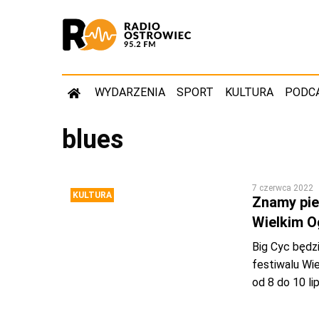
WYDARZENIA
SPORT
KULTURA
PODC
blues
7 czerwca 2022
KULTURA
Znamy pie
Wielkim O
Big Cyc będz
festiwalu Wie
od 8 do 10 li