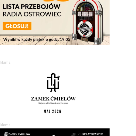
eklama
eklama