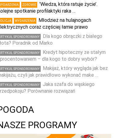
’Wiedza, która ratuje życie’.
WYDARZENIA
ZDROWIE
olejne spotkanie profilaktyki raka …
Młodzież na hulajnogach
POLICJA
WYDARZENIA
lektrycznych coraz częściej łamie prawo
Dla kogo obrączki z białego
ARTYKUŁ SPONSOROWANY
łota? Poradnik od Marko
Kredyt hipoteczny ze stałym
ARTYKUŁ SPONSOROWANY
procentowaniem – dla kogo to dobry wybór?
Makijaż, który wygląda jak bez
ARTYKUŁ SPONSOROWANY
akijażu, czyli jak prawidłowo wykonać make …
Jaka szafa do wąskiego
ARTYKUŁ SPONSOROWANY
rzedpokoju? Porównanie rozwiązań
POGODA
NASZE PROGRAMY