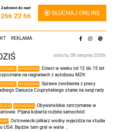
Zadzwoń do nas!
SŁUCHAJ ONLINE
1 266 22 66
AKT
REKLAMA
DZIŚ
sobota, 08 sierpnia 2026r.
Dzieci w wieku od 12 do 15 lat
OSTROWIEC
WYDARZENIA
ozpoznane na nagraniach z autobusu MZK
Sprawa zwolnienia z pracy
OSTROWIEC
WYDARZENIA
adnego Dariusza Czupryńskiego stanie na sesji rady
 …
Obywatelskie zatrzymanie w
POLICJA
WYDARZENIA
arłowie. PIjana kobieta rozbiła samochód
Ostrowiecki piłkarz wodny wyjeżdża na studia
SPORT
o USA. Będzie tam grał w wate …