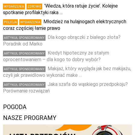
’Wiedza, która ratuje życie’. Kolejne
WYDARZENIA
ZDROWIE
spotkanie profilaktyki raka …
Młodzież na hulajnogach elektrycznych
POLICJA
WYDARZENIA
coraz częściej łamie prawo
Dla kogo obrączki z białego złota?
ARTYKUŁ SPONSOROWANY
Poradnik od Marko
Kredyt hipoteczny ze stałym
ARTYKUŁ SPONSOROWANY
oprocentowaniem – dla kogo to dobry wybór?
Makijaż, który wygląda jak bez makijażu,
ARTYKUŁ SPONSOROWANY
czyli jak prawidłowo wykonać make …
Jaka szafa do wąskiego przedpokoju?
ARTYKUŁ SPONSOROWANY
Porównanie rozwiązań
POGODA
NASZE PROGRAMY