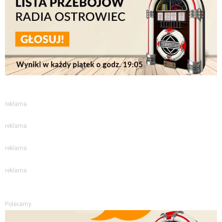
reklama
reklama
reklama
reklama
Polecamy