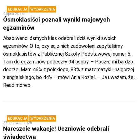
EDUKACJA
WYDARZENIA
4 lipca 2025
Ósmoklasiści poznali wyniki majowych
egzaminów
Absolwenci ósmych klas odebrali dziś wyniki swoich
egzaminów. O to, czy są z nich zadowoleni zapytaliśmy
ósmoklasistów z Publicznej Szkoły Podstawowej numer 5.
Tam do egzaminów podeszły 94 osoby. – Poszło mi bardzo
dobrze. Mam 46% z polskiego, 83% z matematyki i najgorzej
z angielskiego, bo 44% – mówi Ania Kozieł. – Ja uważam, że
…
Read more »
EDUKACJA
WYDARZENIA
27 czerwca 2025
Nareszcie wakacje! Uczniowie odebrali
świadectwa