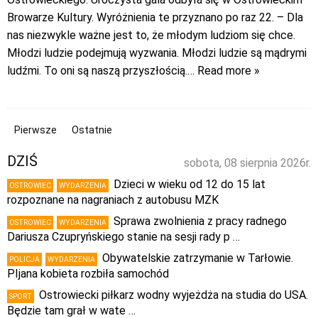
Browarze Kultury. Wyróżnienia te przyznano po raz 22. – Dla
nas niezwykle ważne jest to, że młodym ludziom się chce.
Młodzi ludzie podejmują wyzwania. Młodzi ludzie są mądrymi
ludźmi. To oni są naszą przyszłością.
… Read more »
Pierwsze
Ostatnie
DZIŚ
sobota, 08 sierpnia 2026r.
Dzieci w wieku od 12 do 15 lat
OSTROWIEC
WYDARZENIA
rozpoznane na nagraniach z autobusu MZK
Sprawa zwolnienia z pracy radnego
OSTROWIEC
WYDARZENIA
Dariusza Czupryńskiego stanie na sesji rady p …
Obywatelskie zatrzymanie w Tarłowie.
POLICJA
WYDARZENIA
PIjana kobieta rozbiła samochód
Ostrowiecki piłkarz wodny wyjeżdża na studia do USA.
SPORT
Będzie tam grał w wate …