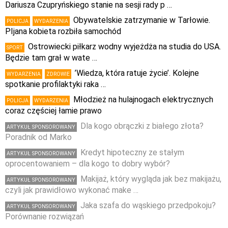
Dariusza Czupryńskiego stanie na sesji rady p …
Obywatelskie zatrzymanie w Tarłowie.
POLICJA
WYDARZENIA
PIjana kobieta rozbiła samochód
Ostrowiecki piłkarz wodny wyjeżdża na studia do USA.
SPORT
Będzie tam grał w wate …
’Wiedza, która ratuje życie’. Kolejne
WYDARZENIA
ZDROWIE
spotkanie profilaktyki raka …
Młodzież na hulajnogach elektrycznych
POLICJA
WYDARZENIA
coraz częściej łamie prawo
Dla kogo obrączki z białego złota?
ARTYKUŁ SPONSOROWANY
Poradnik od Marko
Kredyt hipoteczny ze stałym
ARTYKUŁ SPONSOROWANY
oprocentowaniem – dla kogo to dobry wybór?
Makijaż, który wygląda jak bez makijażu,
ARTYKUŁ SPONSOROWANY
czyli jak prawidłowo wykonać make …
Jaka szafa do wąskiego przedpokoju?
ARTYKUŁ SPONSOROWANY
Porównanie rozwiązań