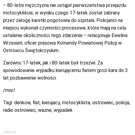
– 80-letni mężczyzna nie ustąpił pierwszeństwa przejazdu
motocykliście, w wyniku czego 17-latek został zabrany
przez załogę karetki pogotowia do szpitala. Policjanci na
miejscu wykonali czynności procesowe, które mają na celu
ustalenie okoliczności tego zdarzenia – relacjonuje Ewelina
Wrzesień, oficer prasowa Komendy Powiatowej Policji w
Ostrowcu Świętokrzyskim.
Zarówno 17-latek, jak i 80-latek byli trzeźwi. Za
spowodowanie wypadku kierującemu fiatem grozi kara do 3
lat pozbawienie wolności.
/mor/
Tagi:
denkow
,
fiat
,
kierujacy
,
motocyklista
,
ostrowiec
,
policja
,
radio ostrowiec
,
wazne
,
wypadek
reklama