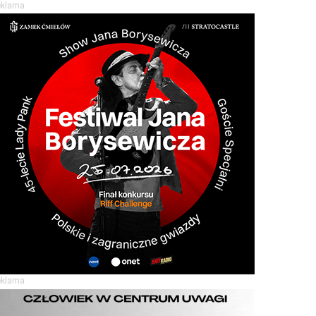
eklama
eklama