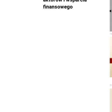
finansowego
r
P