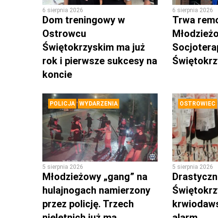
6 sierpnia 2026
6 sierpnia 2026
Dom treningowy w
Trwa rem
Ostrowcu
Młodzież
Świętokrzyskim ma już
Socjotera
rok i pierwsze sukcesy na
Świętokr
koncie
POLICJA
WYDARZENIA
OSTROWIEC
5 sierpnia 2026
5 sierpnia 2026
Młodzieżowy „gang” na
Drastyczni
hulajnogach namierzony
Świętokrz
przez policję. Trzech
krwiodaws
nieletnich już ma
alarm