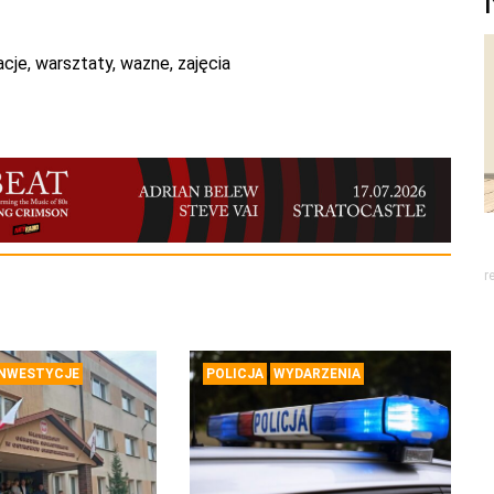
acje
,
warsztaty
,
wazne
,
zajęcia
r
INWESTYCJE
POLICJA
WYDARZENIA