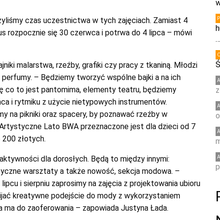
w
żyliśmy czas uczestnictwa w tych zajęciach. Zamiast 4
h
nus rozpocznie się 30 czerwca i potrwa do 4 lipca – mówi
Ś
ki malarstwa, rzeźby, grafiki czy pracy z tkaniną. Młodzi
z perfumy. – Będziemy tworzyć wspólne bajki a na ich
ę co to jest pantomima, elementy teatru, będziemy
z
ńca i rytmiku z użycie nietypowych instrumentów.
y na pikniki oraz spacery, by poznawać rzeźby w
o
. Artystyczne Lato BWA przeznaczone jest dla dzieci od 7
 200 złotych.
m
aktywności dla dorosłych. Będą to między innymi:
p
tyczne warsztaty a także nowość, sekcja modowa. –
ipcu i sierpniu zaprosimy na zajęcia z projektowania ubioru
ijać kreatywne podejście do mody z wykorzystaniem
eria ma do zaoferowania – zapowiada Justyna Łada.