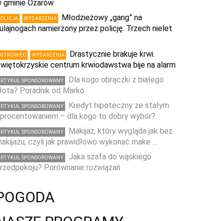
 gminie Ożarów
Młodzieżowy „gang” na
POLICJA
WYDARZENIA
ulajnogach namierzony przez policję. Trzech nielet
…
Drastycznie brakuje krwi.
OSTROWIEC
WYDARZENIA
więtokrzyskie centrum krwiodawstwa bije na alarm
Dla kogo obrączki z białego
ARTYKUŁ SPONSOROWANY
łota? Poradnik od Marko
Kredyt hipoteczny ze stałym
ARTYKUŁ SPONSOROWANY
procentowaniem – dla kogo to dobry wybór?
Makijaż, który wygląda jak bez
ARTYKUŁ SPONSOROWANY
akijażu, czyli jak prawidłowo wykonać make …
Jaka szafa do wąskiego
ARTYKUŁ SPONSOROWANY
rzedpokoju? Porównanie rozwiązań
POGODA