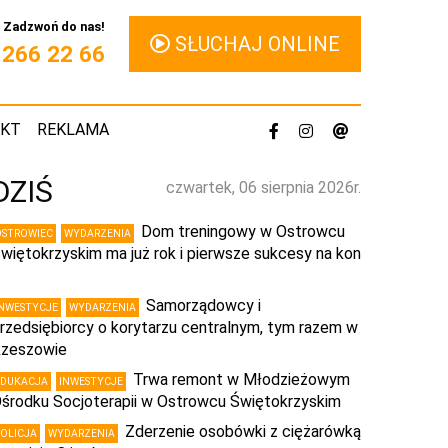
Zadzwoń do nas!
SŁUCHAJ ONLINE
1 266 22 66
AKT
REKLAMA
DZIŚ
czwartek, 06 sierpnia 2026r.
Dom treningowy w Ostrowcu
OSTROWIEC
WYDARZENIA
więtokrzyskim ma już rok i pierwsze sukcesy na kon
…
Samorządowcy i
INWESTYCJE
WYDARZENIA
rzedsiębiorcy o korytarzu centralnym, tym razem w
zeszowie
Trwa remont w Młodzieżowym
EDUKACJA
INWESTYCJE
środku Socjoterapii w Ostrowcu Świętokrzyskim
Zderzenie osobówki z ciężarówką
POLICJA
WYDARZENIA