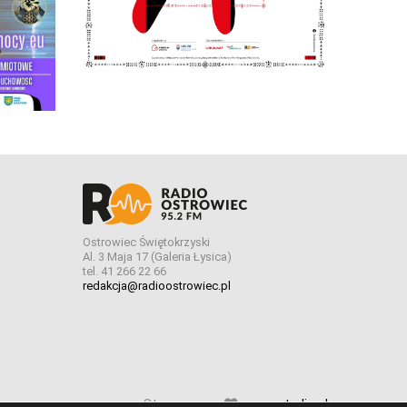
Ostrowiec Świętokrzyski
Al. 3 Maja 17 (Galeria Łysica)
tel. 41 266 22 66
redakcja@radioostrowiec.pl
Stworzone z
w
pogstudio.pl