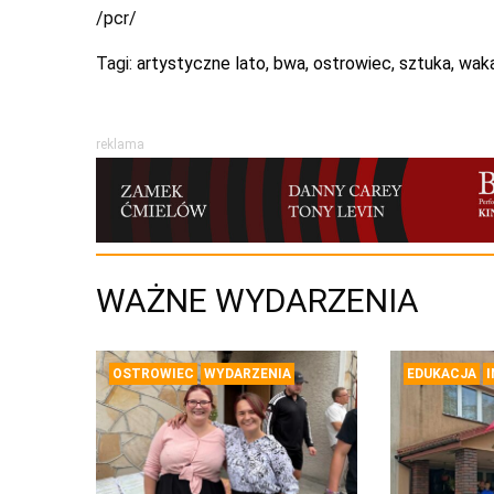
/pcr/
Tagi:
artystyczne lato
,
bwa
,
ostrowiec
,
sztuka
,
wak
reklama
WAŻNE WYDARZENIA
OSTROWIEC
WYDARZENIA
EDUKACJA