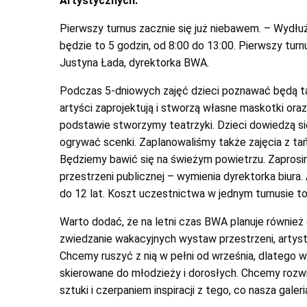
Artystycznych.
Pierwszy turnus zacznie się już niebawem. – Wydłu
będzie to 5 godzin, od 8:00 do 13:00. Pierwszy tur
Justyna Łada, dyrektorka BWA.
Podczas 5-dniowych zajęć dzieci poznawać będą tajni
artyści zaprojektują i stworzą własne maskotki ora
podstawie stworzymy teatrzyki. Dzieci dowiedzą si
ogrywać scenki. Zaplanowaliśmy także zajęcia z ta
Będziemy bawić się na świeżym powietrzu. Zaprosim
przestrzeni publicznej – wymienia dyrektorka biura
do 12 lat. Koszt uczestnictwa w jednym turnusie to
Warto dodać, że na letni czas BWA planuje również 
zwiedzanie wakacyjnych wystaw przestrzeni, artys
Chcemy ruszyć z nią w pełni od września, dlatego w l
skierowane do młodzieży i dorosłych. Chcemy rozw
sztuki i czerpaniem inspiracji z tego, co nasza gal