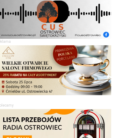
eklama
olecamy