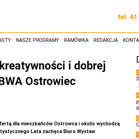
tel. 4
ASTY
NASZE PROGRAMY
RAMÓWKA
REDAKCJA
KONT
kreatywności i dobrej
 BWA Ostrowiec
Ś
p
R
ą ofertą dla mieszkańców Ostrowca i okolic wychodzą
O
 Artystycznego Lata zachęca Biuro Wystaw