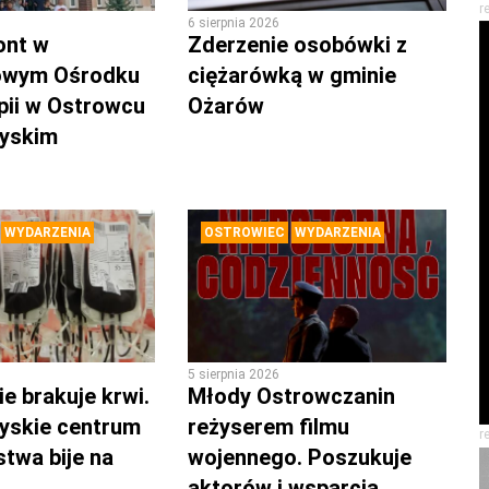
r
6 sierpnia 2026
ont w
Zderzenie osobówki z
owym Ośrodku
ciężarówką w gminie
pii w Ostrowcu
Ożarów
zyskim
WYDARZENIA
OSTROWIEC
WYDARZENIA
5 sierpnia 2026
e brakuje krwi.
Młody Ostrowczanin
yskie centrum
reżyserem filmu
r
twa bije na
wojennego. Poszukuje
aktorów i wsparcia