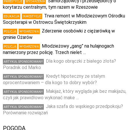
Samorządowcy i przedsiębiorcy o
INWESTYCJE
WYDARZENIA
korytarzu centralnym, tym razem w Rzeszowie
Trwa remont w Młodzieżowym Ośrodku
EDUKACJA
INWESTYCJE
Socjoterapii w Ostrowcu Świętokrzyskim
Zderzenie osobówki z ciężarówką w
POLICJA
WYDARZENIA
gminie Ożarów
Młodzieżowy „gang” na hulajnogach
POLICJA
WYDARZENIA
namierzony przez policję. Trzech nielet …
Dla kogo obrączki z białego złota?
ARTYKUŁ SPONSOROWANY
Poradnik od Marko
Kredyt hipoteczny ze stałym
ARTYKUŁ SPONSOROWANY
oprocentowaniem – dla kogo to dobry wybór?
Makijaż, który wygląda jak bez makijażu,
ARTYKUŁ SPONSOROWANY
czyli jak prawidłowo wykonać make …
Jaka szafa do wąskiego przedpokoju?
ARTYKUŁ SPONSOROWANY
Porównanie rozwiązań
POGODA