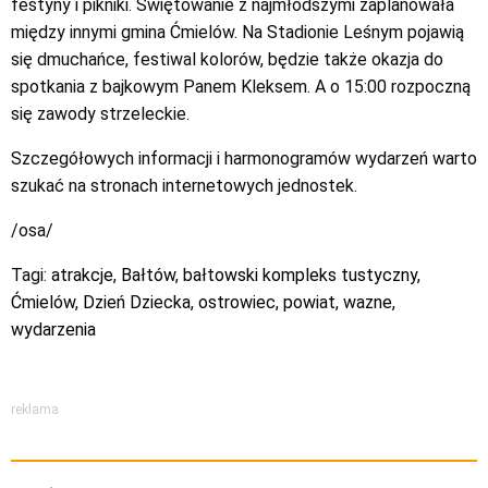
festyny i pikniki. Świętowanie z najmłodszymi zaplanowała
między innymi gmina Ćmielów. Na Stadionie Leśnym pojawią
się dmuchańce, festiwal kolorów, będzie także okazja do
spotkania z bajkowym Panem Kleksem. A o 15:00 rozpoczną
się zawody strzeleckie.
Szczegółowych informacji i harmonogramów wydarzeń warto
szukać na stronach internetowych jednostek.
/osa/
Tagi:
atrakcje
,
Bałtów
,
bałtowski kompleks tustyczny
,
Ćmielów
,
Dzień Dziecka
,
ostrowiec
,
powiat
,
wazne
,
wydarzenia
reklama