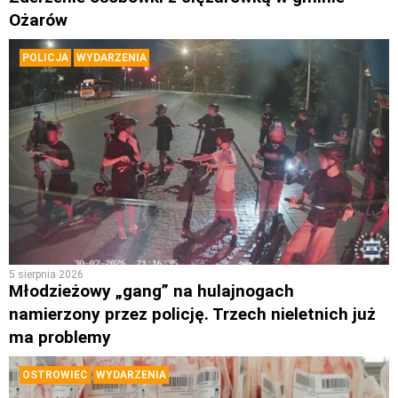
Ożarów
POLICJA
WYDARZENIA
5 sierpnia 2026
Młodzieżowy „gang” na hulajnogach
namierzony przez policję. Trzech nieletnich już
ma problemy
OSTROWIEC
WYDARZENIA