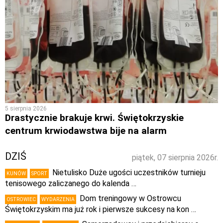
5 sierpnia 2026
Drastycznie brakuje krwi. Świętokrzyskie
centrum krwiodawstwa bije na alarm
DZIŚ
piątek, 07 sierpnia 2026r.
Nietulisko Duże ugości uczestników turnieju
KUNÓW
SPORT
tenisowego zaliczanego do kalenda …
Dom treningowy w Ostrowcu
OSTROWIEC
WYDARZENIA
Świętokrzyskim ma już rok i pierwsze sukcesy na kon …