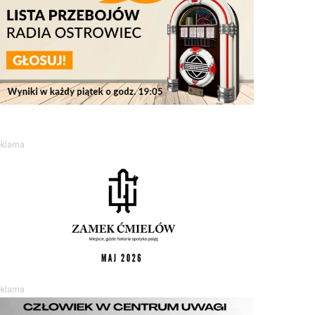
eklama
eklama