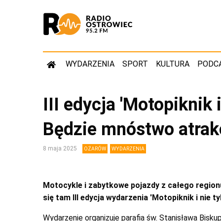
WYDARZENIA
SPORT
KULTURA
PODC
III edycja 'Motopiknik 
Będzie mnóstwo atrakc
8 maja 2025
OŻARÓW
WYDARZENIA
Motocykle i zabytkowe pojazdy z całego region
się tam III edycja wydarzenia 'Motopiknik i nie ty
Wydarzenie organizuje parafia św. Stanisława Bisku