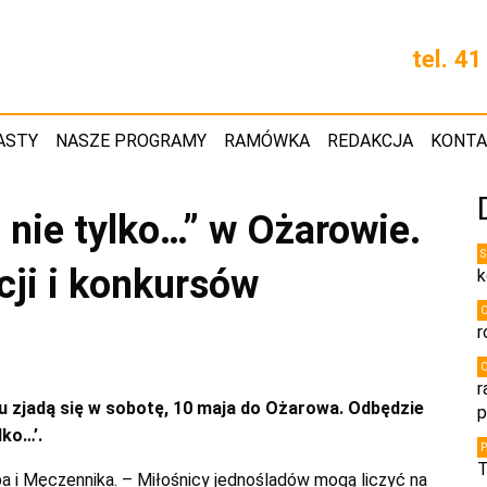
tel. 4
ASTY
NASZE PROGRAMY
RAMÓWKA
REDAKCJA
KONT
i nie tylko…” w Ożarowie.
ji i konkursów
k
r
r
u zjadą się w sobotę, 10 maja do Ożarowa. Odbędzie
p
lko…’.
T
pa i Męczennika. – Miłośnicy jednośladów mogą liczyć na