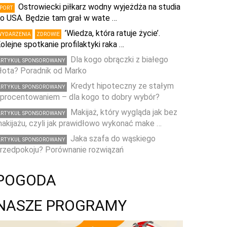
Ostrowiecki piłkarz wodny wyjeżdża na studia
SPORT
o USA. Będzie tam grał w wate …
’Wiedza, która ratuje życie’.
WYDARZENIA
ZDROWIE
olejne spotkanie profilaktyki raka …
Dla kogo obrączki z białego
ARTYKUŁ SPONSOROWANY
łota? Poradnik od Marko
Kredyt hipoteczny ze stałym
ARTYKUŁ SPONSOROWANY
procentowaniem – dla kogo to dobry wybór?
Makijaż, który wygląda jak bez
ARTYKUŁ SPONSOROWANY
akijażu, czyli jak prawidłowo wykonać make …
Jaka szafa do wąskiego
ARTYKUŁ SPONSOROWANY
rzedpokoju? Porównanie rozwiązań
POGODA
NASZE PROGRAMY