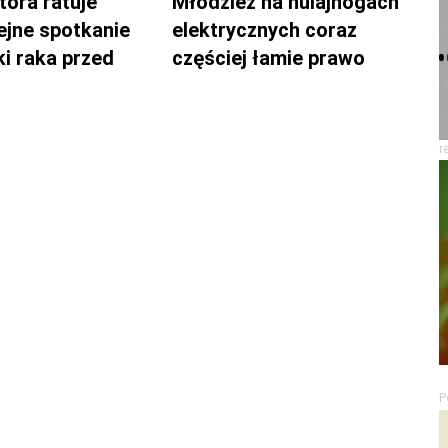
tóra ratuje
Młodzież na hulajnogach
lejne spotkanie
elektrycznych coraz
ki raka przed
częściej łamie prawo
r
P