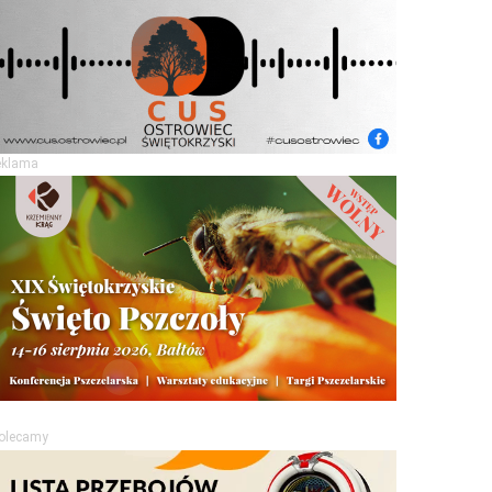
eklama
olecamy