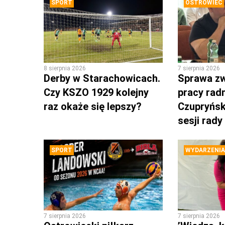
SPORT
OSTROWIEC
8 sierpnia 2026
7 sierpnia 2026
Derby w Starachowicach.
Sprawa zw
Czy KSZO 1929 kolejny
pracy rad
raz okaże się lepszy?
Czupryńsk
sesji rady
SPORT
WYDARZENIA
7 sierpnia 2026
7 sierpnia 2026