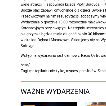
wiele atrakcji – zapowiada ksiądz Piotr Sołdyga. – 
Będzie plac zabaw i dmuchańce dla dzieci. Swoje s
Przećwiczymy na nim resuscytację, zobaczymy wnętr
Wydarzenie o godzinie 13:00 rozpocznie majówkow
Koronacyjnym przy świątyni. Następnie uczestnicy 
pielgrzymka będzie miała długość około 30 kilomet
w okolice Dębna i Maruszowa. Skierujemy się na W
Sołdyga.
Wstęp na wydarzenie jest darmowy. Radio Ostrowie
/osa/
Tagi:
motopiknik i nie tylko
,
ozarow
,
parafia św. Sta
WAŻNE WYDARZENIA