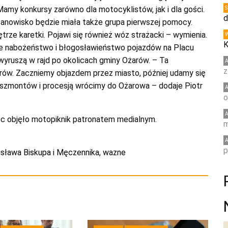
Mamy konkursy zarówno dla motocyklistów, jak i dla gości.
d
tanowisko będzie miała także grupa pierwszej pomocy.
ze karetki. Pojawi się również wóz strażacki – wymienia.
K
e nabożeństwo i błogosławieństwo pojazdów na Placu
wyruszą w rajd po okolicach gminy Ożarów. – Ta
z
rów. Zaczniemy objazdem przez miasto, później udamy się
yszmontów i procesją wrócimy do Ożarowa – dodaje Piotr
o
c objęło motopiknik patronatem medialnym.
m
p
nisława Biskupa i Męczennika
,
wazne