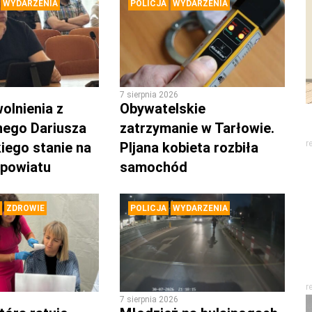
WYDARZENIA
POLICJA
WYDARZENIA
7 sierpnia 2026
olnienia z
Obywatelskie
nego Dariusza
zatrzymanie w Tarłowie.
r
iego stanie na
PIjana kobieta rozbiła
 powiatu
samochód
ZDROWIE
POLICJA
WYDARZENIA
r
7 sierpnia 2026