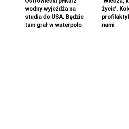
Ostrowiecki piłkarz
’Wiedza, k
wodny wyjeżdża na
życie’. Ko
studia do USA. Będzie
profilakty
tam grał w waterpolo
nami