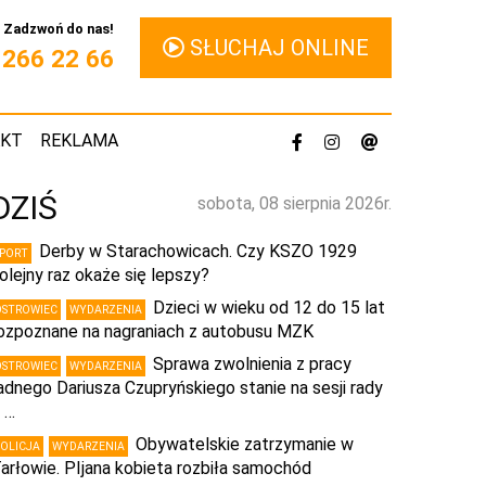
Zadzwoń do nas!
SŁUCHAJ ONLINE
1 266 22 66
AKT
REKLAMA
DZIŚ
sobota, 08 sierpnia 2026r.
Derby w Starachowicach. Czy KSZO 1929
SPORT
olejny raz okaże się lepszy?
Dzieci w wieku od 12 do 15 lat
OSTROWIEC
WYDARZENIA
ozpoznane na nagraniach z autobusu MZK
Sprawa zwolnienia z pracy
OSTROWIEC
WYDARZENIA
adnego Dariusza Czupryńskiego stanie na sesji rady
 …
Obywatelskie zatrzymanie w
POLICJA
WYDARZENIA
arłowie. PIjana kobieta rozbiła samochód