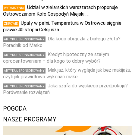
Udział w zielarskich warsztatach proponuje
WYDARZENIA
Ostrowczanom Koło Gospodyń Miejski …
Upały w pełni. Temperatura w Ostrowcu sięgnie
ZDROWIE
prawie 40 stopni Celsjusza
Dla kogo obrączki z białego złota?
ARTYKUŁ SPONSOROWANY
Poradnik od Marko
Kredyt hipoteczny ze stałym
ARTYKUŁ SPONSOROWANY
oprocentowaniem – dla kogo to dobry wybór?
Makijaż, który wygląda jak bez makijażu,
ARTYKUŁ SPONSOROWANY
czyli jak prawidłowo wykonać make …
Jaka szafa do wąskiego przedpokoju?
ARTYKUŁ SPONSOROWANY
Porównanie rozwiązań
POGODA
NASZE PROGRAMY