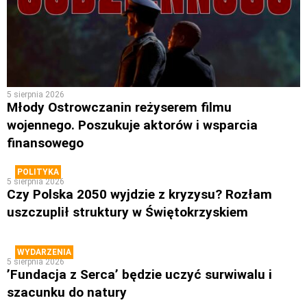
5 sierpnia 2026
Młody Ostrowczanin reżyserem filmu
wojennego. Poszukuje aktorów i wsparcia
finansowego
POLITYKA
5 sierpnia 2026
Czy Polska 2050 wyjdzie z kryzysu? Rozłam
uszczuplił struktury w Świętokrzyskiem
WYDARZENIA
5 sierpnia 2026
’Fundacja z Serca’ będzie uczyć surwiwalu i
szacunku do natury