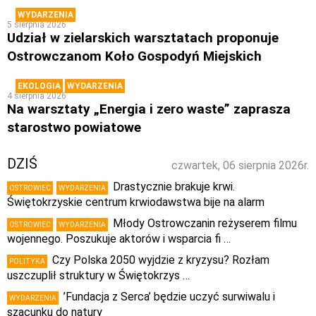
WYDARZENIA
5 sierpnia 2026
Udział w zielarskich warsztatach proponuje
Ostrowczanom Koło Gospodyń Miejskich
EKOLOGIA
WYDARZENIA
4 sierpnia 2026
Na warsztaty „Energia i zero waste” zaprasza
starostwo powiatowe
DZIŚ
czwartek, 06 sierpnia 2026r.
Drastycznie brakuje krwi.
OSTROWIEC
WYDARZENIA
Świętokrzyskie centrum krwiodawstwa bije na alarm
Młody Ostrowczanin reżyserem filmu
OSTROWIEC
WYDARZENIA
wojennego. Poszukuje aktorów i wsparcia fi …
Czy Polska 2050 wyjdzie z kryzysu? Rozłam
POLITYKA
uszczuplił struktury w Świętokrzys …
’Fundacja z Serca’ będzie uczyć surwiwalu i
WYDARZENIA
szacunku do natury