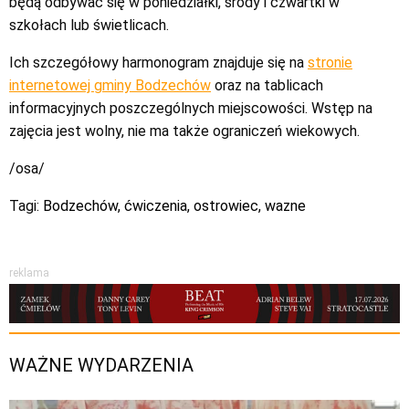
będą odbywać się w poniedziałki, środy i czwartki w
szkołach lub świetlicach.
Ich szczegółowy harmonogram znajduje się na
stronie
internetowej gminy Bodzechów
oraz na tablicach
informacyjnych poszczególnych miejscowości. Wstęp na
zajęcia jest wolny, nie ma także ograniczeń wiekowych.
/osa/
Tagi:
Bodzechów
,
ćwiczenia
,
ostrowiec
,
wazne
reklama
WAŻNE WYDARZENIA