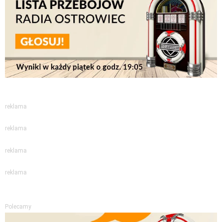
reklama
reklama
reklama
reklama
Polecamy