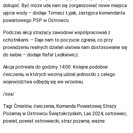
dokupić. Być może uda nam się zorganizować nowe miejsca
ujęcia wody – dodaje Tomasz Łyjak, zastępca komendanta
powiatowego PSP w Ostrowcu.
Podczas akcji strażacy zawodowi współpracowali z
ochotnikami. – Daje nam to poczucie zgrania, co przy
prowadzeniu realnych działań ułatwia nam dostosowanie się
do siebie – dodaje Rafał Ledkiewicz.
Akcja potrwała do godziny 14:00. Kolejne podobne
ćwiczenia, w których wezmą udział jednostki z całego
województwa odbędą się we wrześniu.
/osa/
Tagi:
Ćmielów
,
ćwiczenia
,
Komenda Powiatowej Straży
Pożarnej w Ostrowcu Świętokrzyskim
,
Las 2024
,
ostrowiec
,
powiat
,
powiat ostrowiecki
,
straz pozarna
,
wazne