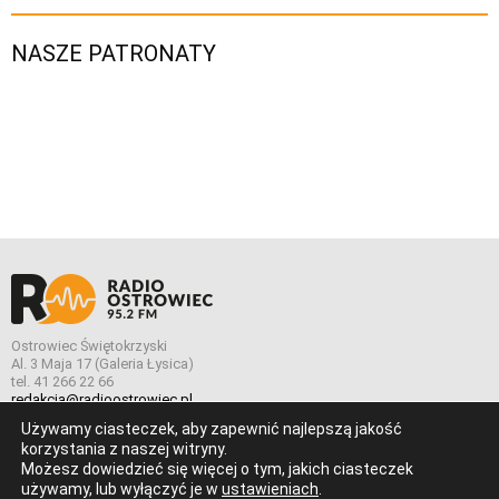
NASZE PATRONATY
Ostrowiec Świętokrzyski
Al. 3 Maja 17 (Galeria Łysica)
tel. 41 266 22 66
redakcja@radioostrowiec.pl
Używamy ciasteczek, aby zapewnić najlepszą jakość
korzystania z naszej witryny.
Możesz dowiedzieć się więcej o tym, jakich ciasteczek
© Wszelkie prawa zastrzeżone. Radio Ostrowiec 2026 Radio
używamy, lub wyłączyć je w
ustawieniach
.