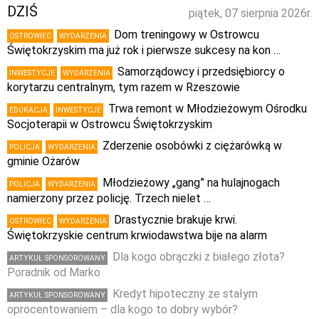
DZIŚ
piątek, 07 sierpnia 2026r.
Dom treningowy w Ostrowcu
OSTROWIEC
WYDARZENIA
Świętokrzyskim ma już rok i pierwsze sukcesy na kon …
Samorządowcy i przedsiębiorcy o
INWESTYCJE
WYDARZENIA
korytarzu centralnym, tym razem w Rzeszowie
Trwa remont w Młodzieżowym Ośrodku
EDUKACJA
INWESTYCJE
Socjoterapii w Ostrowcu Świętokrzyskim
Zderzenie osobówki z ciężarówką w
POLICJA
WYDARZENIA
gminie Ożarów
Młodzieżowy „gang” na hulajnogach
POLICJA
WYDARZENIA
namierzony przez policję. Trzech nielet …
Drastycznie brakuje krwi.
OSTROWIEC
WYDARZENIA
Świętokrzyskie centrum krwiodawstwa bije na alarm
Dla kogo obrączki z białego złota?
ARTYKUŁ SPONSOROWANY
Poradnik od Marko
Kredyt hipoteczny ze stałym
ARTYKUŁ SPONSOROWANY
oprocentowaniem – dla kogo to dobry wybór?