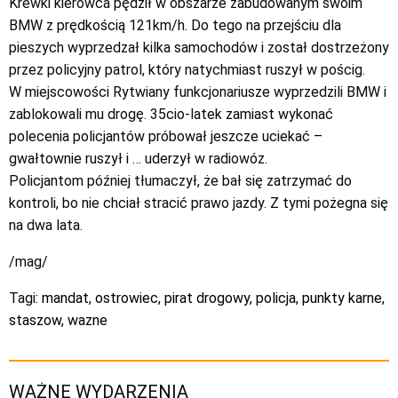
Krewki kierowca pędził w obszarze zabudowanym swoim
BMW z prędkością 121km/h. Do tego na przejściu dla
pieszych wyprzedzał kilka samochodów i został dostrzeżony
przez policyjny patrol, który natychmiast ruszył w pościg.
W miejscowości Rytwiany funkcjonariusze wyprzedzili BMW i
zablokowali mu drogę. 35cio-latek zamiast wykonać
polecenia policjantów próbował jeszcze uciekać –
gwałtownie ruszył i … uderzył w radiowóz.
Policjantom później tłumaczył, że bał się zatrzymać do
kontroli, bo nie chciał stracić prawo jazdy. Z tymi pożegna się
na dwa lata.
/mag/
Tagi:
mandat
,
ostrowiec
,
pirat drogowy
,
policja
,
punkty karne
,
staszow
,
wazne
WAŻNE WYDARZENIA