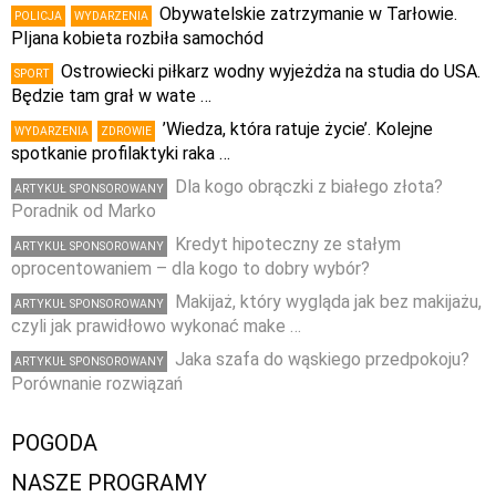
Obywatelskie zatrzymanie w Tarłowie.
POLICJA
WYDARZENIA
PIjana kobieta rozbiła samochód
Ostrowiecki piłkarz wodny wyjeżdża na studia do USA.
SPORT
Będzie tam grał w wate …
’Wiedza, która ratuje życie’. Kolejne
WYDARZENIA
ZDROWIE
spotkanie profilaktyki raka …
Dla kogo obrączki z białego złota?
ARTYKUŁ SPONSOROWANY
Poradnik od Marko
Kredyt hipoteczny ze stałym
ARTYKUŁ SPONSOROWANY
oprocentowaniem – dla kogo to dobry wybór?
Makijaż, który wygląda jak bez makijażu,
ARTYKUŁ SPONSOROWANY
czyli jak prawidłowo wykonać make …
Jaka szafa do wąskiego przedpokoju?
ARTYKUŁ SPONSOROWANY
Porównanie rozwiązań
POGODA
NASZE PROGRAMY