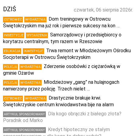
DZIŚ
czwartek, 06 sierpnia 2026r.
Dom treningowy w Ostrowcu
OSTROWIEC
WYDARZENIA
Świętokrzyskim ma już rok i pierwsze sukcesy na kon …
Samorządowcy i przedsiębiorcy o
INWESTYCJE
WYDARZENIA
korytarzu centralnym, tym razem w Rzeszowie
Trwa remont w Młodzieżowym Ośrodku
EDUKACJA
INWESTYCJE
Socjoterapii w Ostrowcu Świętokrzyskim
Zderzenie osobówki z ciężarówką w
POLICJA
WYDARZENIA
gminie Ożarów
Młodzieżowy „gang” na hulajnogach
POLICJA
WYDARZENIA
namierzony przez policję. Trzech nielet …
Drastycznie brakuje krwi.
OSTROWIEC
WYDARZENIA
Świętokrzyskie centrum krwiodawstwa bije na alarm
Dla kogo obrączki z białego złota?
ARTYKUŁ SPONSOROWANY
Poradnik od Marko
Kredyt hipoteczny ze stałym
ARTYKUŁ SPONSOROWANY