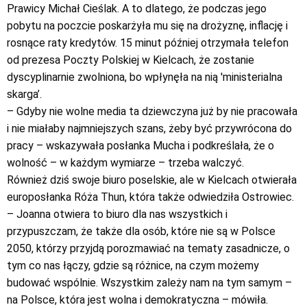
Prawicy Michał Cieślak. A to dlatego, że podczas jego
pobytu na poczcie poskarżyła mu się na drożyznę, inflację i
rosnące raty kredytów. 15 minut później otrzymała telefon
od prezesa Poczty Polskiej w Kielcach, że zostanie
dyscyplinarnie zwolniona, bo wpłynęła na nią 'ministerialna
skarga’.
– Gdyby nie wolne media ta dziewczyna już by nie pracowała
i nie miałaby najmniejszych szans, żeby być przywrócona do
pracy – wskazywała posłanka Mucha i podkreślała, że o
wolność – w każdym wymiarze – trzeba walczyć.
Również dziś swoje biuro poselskie, ale w Kielcach otwierała
europosłanka Róża Thun, która także odwiedziła Ostrowiec.
– Joanna otwiera to biuro dla nas wszystkich i
przypuszczam, że także dla osób, które nie są w Polsce
2050, którzy przyjdą porozmawiać na tematy zasadnicze, o
tym co nas łączy, gdzie są różnice, na czym możemy
budować wspólnie. Wszystkim zależy nam na tym samym –
na Polsce, która jest wolna i demokratyczna – mówiła.