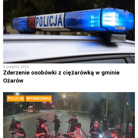
6 sierpnia 2026
Zderzenie osobówki z ciężarówką w gminie
Ożarów
POLICJA
WYDARZENIA