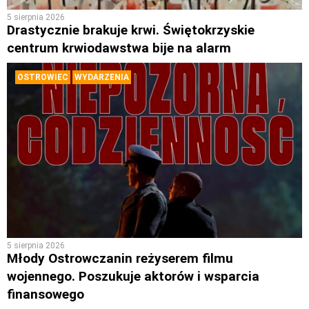
5 sierpnia 2026
Drastycznie brakuje krwi. Świętokrzyskie
centrum krwiodawstwa bije na alarm
OSTROWIEC
WYDARZENIA
5 sierpnia 2026
Młody Ostrowczanin reżyserem filmu
wojennego. Poszukuje aktorów i wsparcia
finansowego