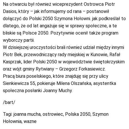
Na otwarciu był również wiceprezydent Ostrowca Piotr
Dasios, który – jak informujemy od rana – postanowił
dołączyć do Polski 2050 Szymona Hołowni. jak podkreślał to
dlatego, że od lat angażuje się w sprawy społeczne, a te
bliskie są Polsce 2050. Pozytywnie ocenił także program
wyborczy partii.
W dzisiejszej uroczystości brali również udział między innymi
Piotr Bek, przewodniczący rady miejskiej w Kunowie, Rafał
Kasprzak, lider Polski 2050 w województwie świętokrzyskim
oraz wójt gminy Rytwiany – Grzegorz Forkasiewicz.
Pracą biura poselskiego, które znajduję się przy ulicy
Sienkiewicza 55, pokieruje Milena Olszańska, asystentka
społeczna posłanki Joanny Muchy.
/bart/
Tagi:
joanna mucha
,
ostrowiec
,
Polska 2050
,
Szymon
Hołownia
,
wazne