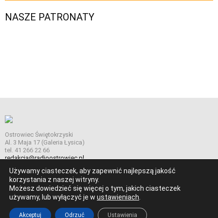
NASZE PATRONATY
Ostrowiec Świętokrzyski
Al. 3 Maja 17 (Galeria Łysica)
tel. 41 266 22 66
redakcja@radioostrowiec.pl
Używamy ciasteczek, aby zapewnić najlepszą jakość
korzystania z naszej witryny.
Możesz dowiedzieć się więcej o tym, jakich ciasteczek
© Wszelkie prawa zastrzeżone. Radio Ostrowiec 2026 Radio
używamy, lub wyłączyć je w
ustawieniach
.
Ostrowiec.
Stworzone z
w
pogstudio.pl
Akceptuj
Odrzuć
Ustawienia