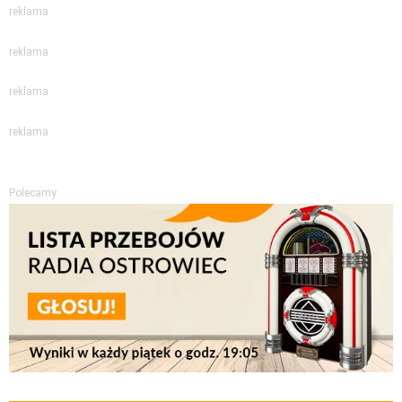
reklama
reklama
reklama
reklama
Polecamy