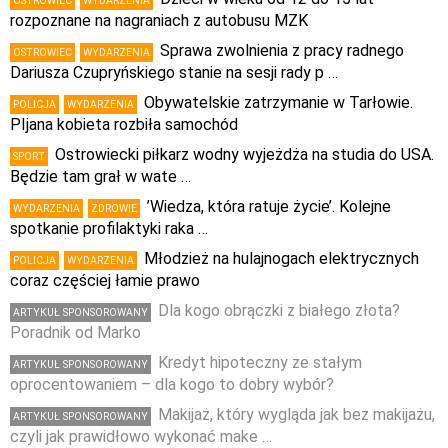
OSTROWIEC
WYDARZENIA
rozpoznane na nagraniach z autobusu MZK
Sprawa zwolnienia z pracy radnego
OSTROWIEC
WYDARZENIA
Dariusza Czupryńskiego stanie na sesji rady p …
Obywatelskie zatrzymanie w Tarłowie.
POLICJA
WYDARZENIA
PIjana kobieta rozbiła samochód
Ostrowiecki piłkarz wodny wyjeżdża na studia do USA.
SPORT
Będzie tam grał w wate …
’Wiedza, która ratuje życie’. Kolejne
WYDARZENIA
ZDROWIE
spotkanie profilaktyki raka …
Młodzież na hulajnogach elektrycznych
POLICJA
WYDARZENIA
coraz częściej łamie prawo
Dla kogo obrączki z białego złota?
ARTYKUŁ SPONSOROWANY
Poradnik od Marko
Kredyt hipoteczny ze stałym
ARTYKUŁ SPONSOROWANY
oprocentowaniem – dla kogo to dobry wybór?
Makijaż, który wygląda jak bez makijażu,
ARTYKUŁ SPONSOROWANY
czyli jak prawidłowo wykonać make …