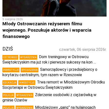
5 sierpnia 2026
Młody Ostrowczanin reżyserem filmu
wojennego. Poszukuje aktorów i wsparcia
finansowego
DZIŚ
czwartek, 06 sierpnia 2026r.
Dom treningowy w Ostrowcu
OSTROWIEC
WYDARZENIA
Świętokrzyskim ma już rok i pierwsze sukcesy na kon …
Samorządowcy i przedsiębiorcy o
INWESTYCJE
WYDARZENIA
korytarzu centralnym, tym razem w Rzeszowie
Trwa remont w Młodzieżowym Ośrodku
EDUKACJA
INWESTYCJE
Socjoterapii w Ostrowcu Świętokrzyskim
Zderzenie osobówki z ciężarówką w
POLICJA
WYDARZENIA
gminie Ożarów
Młodzieżowy „gang” na hulajnogach
POLICJA
WYDARZENIA