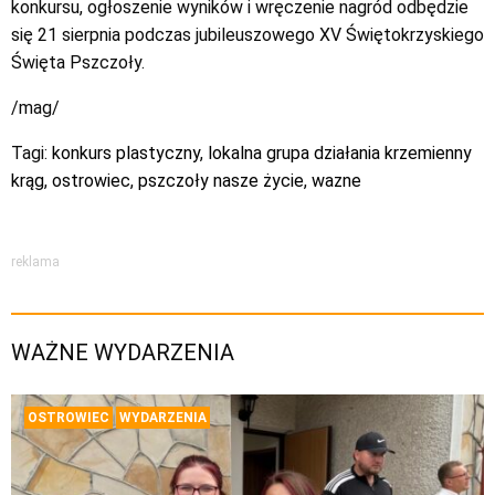
konkursu, ogłoszenie wyników i wręczenie nagród odbędzie
się 21 sierpnia podczas jubileuszowego XV Świętokrzyskiego
Święta Pszczoły.
/mag/
Tagi:
konkurs plastyczny
,
lokalna grupa działania krzemienny
krąg
,
ostrowiec
,
pszczoły nasze życie
,
wazne
reklama
WAŻNE WYDARZENIA
OSTROWIEC
WYDARZENIA