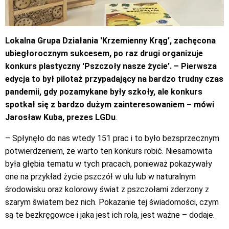
Lokalna Grupa Działania 'Krzemienny Krąg’, zachęcona
ubiegłorocznym sukcesem, po raz drugi organizuje
konkurs plastyczny 'Pszczoły nasze życie’. – Pierwsza
edycja to był pilotaż przypadający na bardzo trudny czas
pandemii, gdy pozamykane były szkoły, ale konkurs
spotkał się z bardzo dużym zainteresowaniem – mówi
Jarosław Kuba, prezes LGDu
.
– Spłynęło do nas wtedy 151 prac i to było bezsprzecznym
potwierdzeniem, że warto ten konkurs robić. Niesamowita
była głębia tematu w tych pracach, ponieważ pokazywały
one na przykład życie pszczół w ulu lub w naturalnym
środowisku oraz kolorowy świat z pszczołami zderzony z
szarym światem bez nich. Pokazanie tej świadomości, czym
są te bezkręgowce i jaka jest ich rola, jest ważne – dodaje.