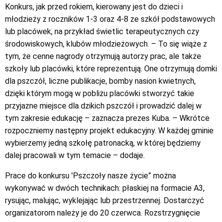
Konkurs, jak przed rokiem, kierowany jest do dzieci i
młodzieży z roczników 1-3 oraz 4-8 ze szkół podstawowych
lub placówek, na przykład świetlic terapeutycznych czy
środowiskowych, klubów młodzieżowych. – To się wiąże z
tym, że cenne nagrody otrzymują autorzy prac, ale także
szkoły lub placówki, które reprezentują. One otrzymują domki
dla pszczół, liczne publikacje, bomby nasion kwietnych,
dzięki którym mogą w pobliżu placówki stworzyć takie
przyjazne miejsce dla dzikich pszczół i prowadzić dalej w
tym zakresie edukację – zaznacza prezes Kuba. – Wkrótce
rozpoczniemy następny projekt edukacyjny. W każdej gminie
wybierzemy jedną szkołę patronacką, w której będziemy
dalej pracowali w tym temacie – dodaje.
Prace do konkursu 'Pszczoły nasze życie” można
wykonywać w dwóch technikach: płaskiej na formacie A3,
rysując, malując, wyklejając lub przestrzennej. Dostarczyć
organizatorom należy je do 20 czerwca. Rozstrzygnięcie