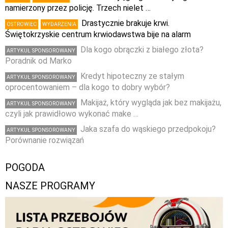
namierzony przez policję. Trzech nielet …
Drastycznie brakuje krwi.
OSTROWIEC
WYDARZENIA
Świętokrzyskie centrum krwiodawstwa bije na alarm
Dla kogo obrączki z białego złota?
ARTYKUŁ SPONSOROWANY
Poradnik od Marko
Kredyt hipoteczny ze stałym
ARTYKUŁ SPONSOROWANY
oprocentowaniem – dla kogo to dobry wybór?
Makijaż, który wygląda jak bez makijażu,
ARTYKUŁ SPONSOROWANY
czyli jak prawidłowo wykonać make …
Jaka szafa do wąskiego przedpokoju?
ARTYKUŁ SPONSOROWANY
Porównanie rozwiązań
POGODA
NASZE PROGRAMY