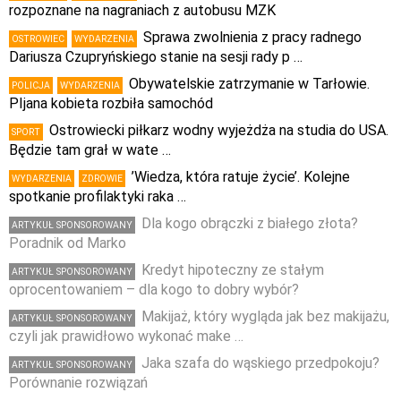
rozpoznane na nagraniach z autobusu MZK
Sprawa zwolnienia z pracy radnego
OSTROWIEC
WYDARZENIA
Dariusza Czupryńskiego stanie na sesji rady p …
Obywatelskie zatrzymanie w Tarłowie.
POLICJA
WYDARZENIA
PIjana kobieta rozbiła samochód
Ostrowiecki piłkarz wodny wyjeżdża na studia do USA.
SPORT
Będzie tam grał w wate …
’Wiedza, która ratuje życie’. Kolejne
WYDARZENIA
ZDROWIE
spotkanie profilaktyki raka …
Dla kogo obrączki z białego złota?
ARTYKUŁ SPONSOROWANY
Poradnik od Marko
Kredyt hipoteczny ze stałym
ARTYKUŁ SPONSOROWANY
oprocentowaniem – dla kogo to dobry wybór?
Makijaż, który wygląda jak bez makijażu,
ARTYKUŁ SPONSOROWANY
czyli jak prawidłowo wykonać make …
Jaka szafa do wąskiego przedpokoju?
ARTYKUŁ SPONSOROWANY
Porównanie rozwiązań