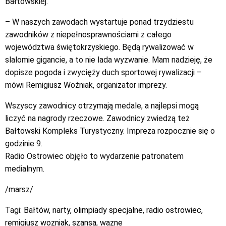
Bałtowskiej.
– W naszych zawodach wystartuje ponad trzydziestu
zawodników z niepełnosprawnościami z całego
województwa świętokrzyskiego. Będą rywalizować w
slalomie gigancie, a to nie lada wyzwanie. Mam nadzieję, że
dopisze pogoda i zwycięży duch sportowej rywalizacji –
mówi Remigiusz Woźniak, organizator imprezy.
Wszyscy zawodnicy otrzymają medale, a najlepsi mogą
liczyć na nagrody rzeczowe. Zawodnicy zwiedzą też
Bałtowski Kompleks Turystyczny. Impreza rozpocznie się o
godzinie 9.
Radio Ostrowiec objęło to wydarzenie patronatem
medialnym.
/marsz/
Tagi:
Bałtów
,
narty
,
olimpiady specjalne
,
radio ostrowiec
,
remigiusz wozniak
,
szansa
,
wazne