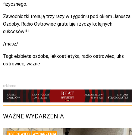
fizycznego.
Zawodniczki trenują trzy razy w tygodniu pod okiem Janusza
Ozdoby. Radio Ostrowiec gratuluje i życzy kolejnych
sukcesów!!!
/masz/
Tagi:
elzbieta ozdoba
,
lekkoatletyka
,
radio ostrowiec
,
uks
ostrowiec
,
wazne
reklama
WAŻNE WYDARZENIA
OSTROWIEC
WYDARZENIA