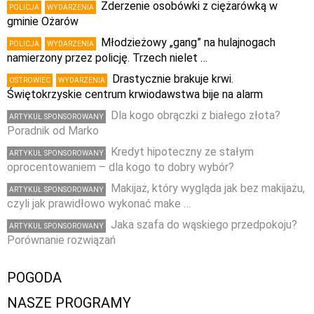
Zderzenie osobówki z ciężarówką w
POLICJA
WYDARZENIA
gminie Ożarów
Młodzieżowy „gang” na hulajnogach
POLICJA
WYDARZENIA
namierzony przez policję. Trzech nielet …
Drastycznie brakuje krwi.
OSTROWIEC
WYDARZENIA
Świętokrzyskie centrum krwiodawstwa bije na alarm
Dla kogo obrączki z białego złota?
ARTYKUŁ SPONSOROWANY
Poradnik od Marko
Kredyt hipoteczny ze stałym
ARTYKUŁ SPONSOROWANY
oprocentowaniem – dla kogo to dobry wybór?
Makijaż, który wygląda jak bez makijażu,
ARTYKUŁ SPONSOROWANY
czyli jak prawidłowo wykonać make …
Jaka szafa do wąskiego przedpokoju?
ARTYKUŁ SPONSOROWANY
Porównanie rozwiązań
POGODA
NASZE PROGRAMY