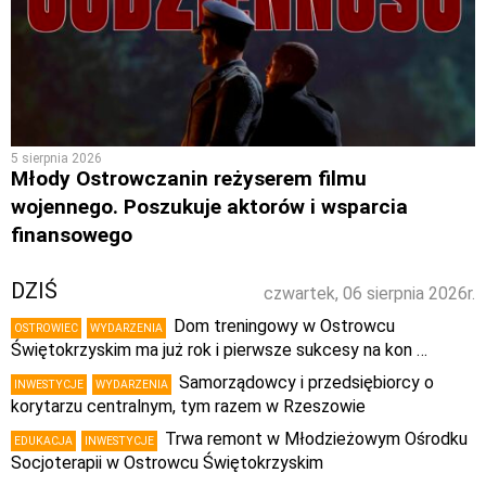
5 sierpnia 2026
Młody Ostrowczanin reżyserem filmu
wojennego. Poszukuje aktorów i wsparcia
finansowego
DZIŚ
czwartek, 06 sierpnia 2026r.
Dom treningowy w Ostrowcu
OSTROWIEC
WYDARZENIA
Świętokrzyskim ma już rok i pierwsze sukcesy na kon …
Samorządowcy i przedsiębiorcy o
INWESTYCJE
WYDARZENIA
korytarzu centralnym, tym razem w Rzeszowie
Trwa remont w Młodzieżowym Ośrodku
EDUKACJA
INWESTYCJE
Socjoterapii w Ostrowcu Świętokrzyskim