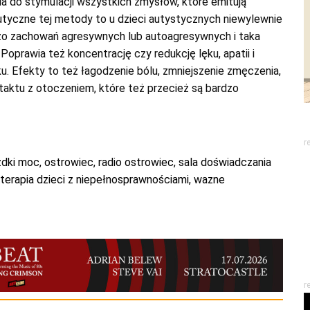
ia do stymulacji wszystkich zmysłów, które emitują
eutyczne tej metody to u dzieci autystycznych niewylewnie
żo zachowań agresywnych lub autoagresywnych i taka
prawia też koncentrację czy redukcję lęku, apatii i
u. Efekty to też łagodzenie bólu, zmniejszenie zmęczenia,
aktu z otoczeniem, które też przecież są bardzo
r
zdki moc
,
ostrowiec
,
radio ostrowiec
,
sala doświadczania
terapia dzieci z niepełnosprawnościami
,
wazne
r