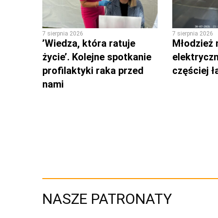
7 sierpnia 2026
7 sierpnia 2026
’Wiedza, która ratuje
Młodzież 
życie’. Kolejne spotkanie
elektrycz
profilaktyki raka przed
częściej 
nami
NASZE PATRONATY