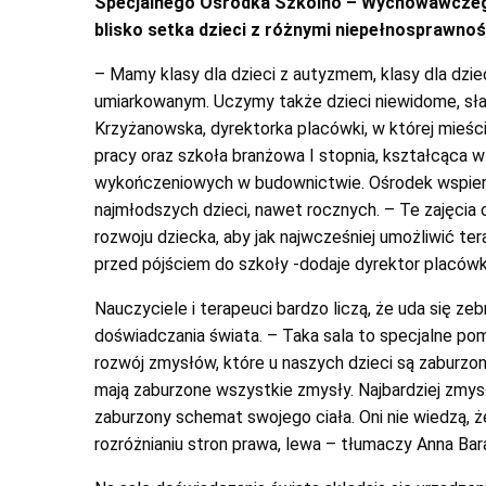
Specjalnego Ośrodka Szkolno – Wychowawczeg
blisko setka dzieci z różnymi niepełnosprawno
– Mamy klasy dla dzieci z autyzmem, klasy dla dzie
umiarkowanym. Uczymy także dzieci niewidome, sła
Krzyżanowska, dyrektorka placówki, w której mieśc
pracy oraz szkoła branżowa I stopnia, kształcąca 
wykończeniowych w budownictwie. Ośrodek wspier
najmłodszych dzieci, nawet rocznych. – Te zajęcia
rozwoju dziecka, aby jak najwcześniej umożliwić ter
przed pójściem do szkoły -dodaje dyrektor placówk
Nauczyciele i terapeuci bardzo liczą, że uda się ze
doświadczania świata. – Taka sala to specjalne pom
rozwój zmysłów, które u naszych dzieci są zaburzo
mają zaburzone wszystkie zmysły. Najbardziej zmysł
zaburzony schemat swojego ciała. Oni nie wiedzą, że
rozróżnianiu stron prawa, lewa – tłumaczy Anna Bar