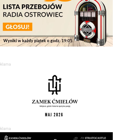
eklama
eklama