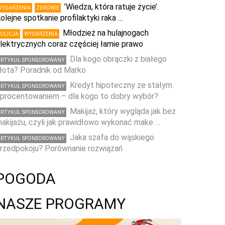
’Wiedza, która ratuje życie’.
WYDARZENIA
ZDROWIE
olejne spotkanie profilaktyki raka …
Młodzież na hulajnogach
POLICJA
WYDARZENIA
lektrycznych coraz częściej łamie prawo
Dla kogo obrączki z białego
ARTYKUŁ SPONSOROWANY
łota? Poradnik od Marko
Kredyt hipoteczny ze stałym
ARTYKUŁ SPONSOROWANY
procentowaniem – dla kogo to dobry wybór?
Makijaż, który wygląda jak bez
ARTYKUŁ SPONSOROWANY
akijażu, czyli jak prawidłowo wykonać make …
Jaka szafa do wąskiego
ARTYKUŁ SPONSOROWANY
rzedpokoju? Porównanie rozwiązań
POGODA
NASZE PROGRAMY