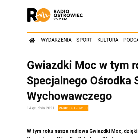
WYDARZENIA
SPORT
KULTURA
PODC
Gwiazdki Moc w tym ro
Specjalnego Ośrodka 
Wychowawczego
14 grudnia 2021
RADIO OSTROWIEC
W tym roku nasza radiowa Gwiazdki Moc, dzięk