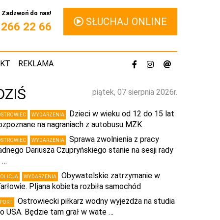
Zadzwoń do nas!
SŁUCHAJ ONLINE
1 266 22 66
AKT
REKLAMA
DZIŚ
piątek, 07 sierpnia 2026r.
Dzieci w wieku od 12 do 15 lat
OSTROWIEC
WYDARZENIA
ozpoznane na nagraniach z autobusu MZK
Sprawa zwolnienia z pracy
OSTROWIEC
WYDARZENIA
adnego Dariusza Czupryńskiego stanie na sesji rady
 …
Obywatelskie zatrzymanie w
POLICJA
WYDARZENIA
arłowie. PIjana kobieta rozbiła samochód
Ostrowiecki piłkarz wodny wyjeżdża na studia
SPORT
o USA. Będzie tam grał w wate …