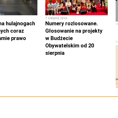
7 sierpnia 2026
na hulajnogach
Numery rozlosowane.
r
nych coraz
Głosowanie na projekty
łamie prawo
w Budżecie
P
Obywatelskim od 20
sierpnia