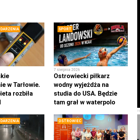
DARZENIA
SPORT
7 sierpnia 2026
kie
Ostrowiecki piłkarz
ie w Tarłowie.
wodny wyjeżdża na
ieta rozbiła
studia do USA. Będzie
d
tam grał w waterpolo
r
DARZENIA
OSTROWIEC