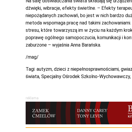
Na salę doświadczania świata składają się urządzen
dźwięki, wibracje, efekty świetlne. – Efekty terap
niepożądanych zachowań, bo jest w nich bardzo du
metoda wspomaga pracę nad takimi zachowaniami. Po
stresu, które towarzyszą im w życiu na każdym krok
poprawę ogólnego samopoczucia, komunikacji i kont
zaburzone – wyjaśnia Anna Barańska.
/mag/
Tagi:
autyzm
,
dzieci z niepełnosprawnościami
,
gwia
świata
,
Specjalny Ośrodek Szkolno-Wychowawczy
,
reklama