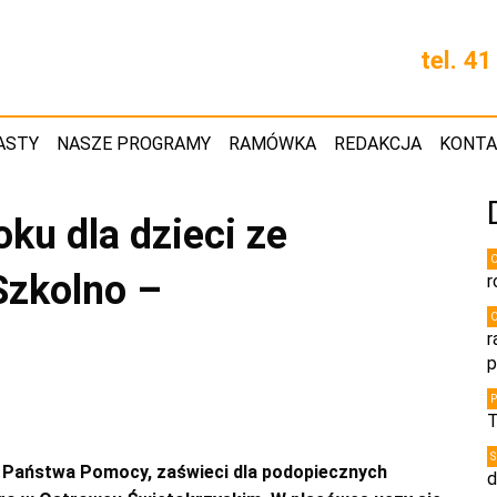
tel. 4
ASTY
NASZE PROGRAMY
RAMÓWKA
REDAKCJA
KONT
ku dla dzieci ze
Szkolno –
r
r
p
T
i Państwa Pomocy, zaświeci dla podopiecznych
d