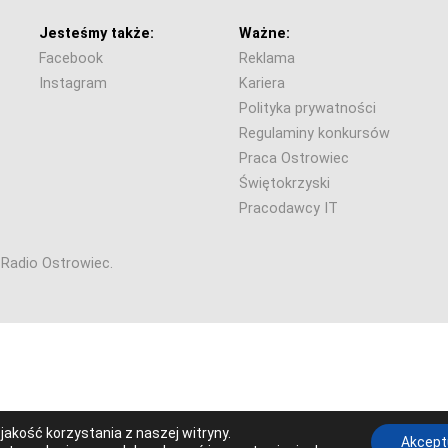
Jesteśmy także:
Ważne:
Facebook
Reklama
Instagram
Kariera
Polityka prywatności
Regulaminy konkursów
Praca Ostrowiec
Świętokrzyski
Pracodawcy IT
6 Radio Ostrowiec.
akość korzystania z naszej witryny.
Akcept