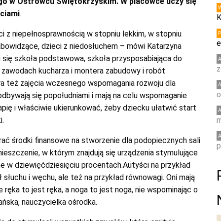
o w Ostrowcu Świętokrzyskim. W placówce uczy się
ściami
.
K
ci z niepełnosprawnością w stopniu lekkim, w stopniu
e
bowidzące, dzieci z niedosłuchem – mówi Katarzyna
i się szkoła podstawowa, szkoła przysposabiająca do
z
w zawodach kucharza i montera zabudowy i robót
a też zajęcia wczesnego wspomagania rozwoju dla
o
 odbywają się popołudniami i mają na celu wspomaganie
apię i właściwie ukierunkować, żeby dziecku ułatwić start
i.
m
brać środki finansowe na stworzenie dla podopiecznych sali
p
ieszczenie, w którym znajdują się urządzenia stymulujące
ne w dziewięćdziesięciu procentach.Autyści na przykład
 słuchu i węchu, ale też na przykład równowagi. Oni mają
 ręka to jest ręka, a noga to jest noga, nie wspominając o
ańska, nauczycielka ośrodka.