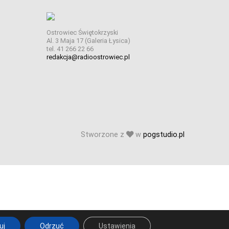
Ostrowiec Świętokrzyski
Al. 3 Maja 17 (Galeria Łysica)
tel. 41 266 22 66
redakcja@radioostrowiec.pl
Stworzone z
w
pogstudio.pl
uj
Odrzuć
Ustawienia