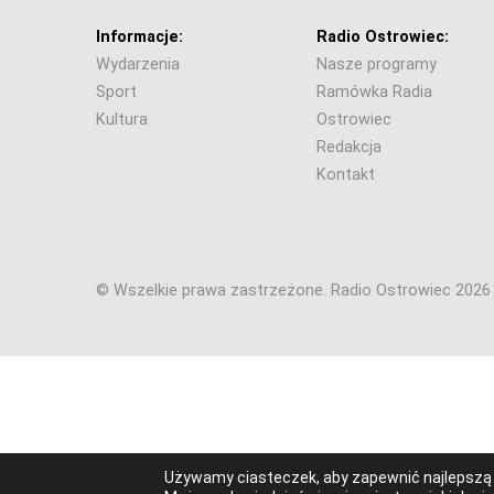
Informacje:
Radio Ostrowiec:
Wydarzenia
Nasze programy
Sport
Ramówka Radia
Kultura
Ostrowiec
Redakcja
Kontakt
© Wszelkie prawa zastrzeżone. Radio Ostrowiec 202
Używamy ciasteczek, aby zapewnić najlepszą j