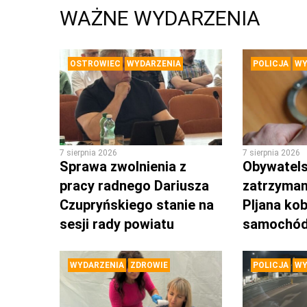
WAŻNE WYDARZENIA
OSTROWIEC
WYDARZENIA
POLICJA
WY
7 sierpnia 2026
7 sierpnia 2026
Sprawa zwolnienia z
Obywatels
pracy radnego Dariusza
zatrzyman
Czupryńskiego stanie na
PIjana kob
sesji rady powiatu
samochó
WYDARZENIA
ZDROWIE
POLICJA
WY