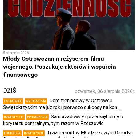
5 sierpnia 2026
Młody Ostrowczanin reżyserem filmu
wojennego. Poszukuje aktorów i wsparcia
finansowego
DZIŚ
czwartek, 06 sierpnia 2026r.
Dom treningowy w Ostrowcu
OSTROWIEC
WYDARZENIA
Świętokrzyskim ma już rok i pierwsze sukcesy na kon …
Samorządowcy i przedsiębiorcy o
INWESTYCJE
WYDARZENIA
korytarzu centralnym, tym razem w Rzeszowie
Trwa remont w Młodzieżowym Ośrodku
EDUKACJA
INWESTYCJE