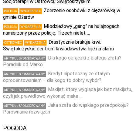
Socjoterapii w Ostrowcu Świętokrzyskim
Zderzenie osobówki z ciężarówką w
POLICJA
WYDARZENIA
gminie Ożarów
Młodzieżowy „gang” na hulajnogach
POLICJA
WYDARZENIA
namierzony przez policję. Trzech nielet …
Drastycznie brakuje krwi.
OSTROWIEC
WYDARZENIA
Świętokrzyskie centrum krwiodawstwa bije na alarm
Dla kogo obrączki z białego złota?
ARTYKUŁ SPONSOROWANY
Poradnik od Marko
Kredyt hipoteczny ze stałym
ARTYKUŁ SPONSOROWANY
oprocentowaniem – dla kogo to dobry wybór?
Makijaż, który wygląda jak bez makijażu,
ARTYKUŁ SPONSOROWANY
czyli jak prawidłowo wykonać make …
Jaka szafa do wąskiego przedpokoju?
ARTYKUŁ SPONSOROWANY
Porównanie rozwiązań
POGODA