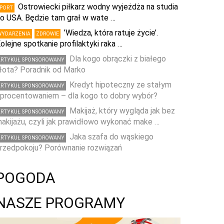
Ostrowiecki piłkarz wodny wyjeżdża na studia
SPORT
o USA. Będzie tam grał w wate …
’Wiedza, która ratuje życie’.
WYDARZENIA
ZDROWIE
olejne spotkanie profilaktyki raka …
Dla kogo obrączki z białego
ARTYKUŁ SPONSOROWANY
łota? Poradnik od Marko
Kredyt hipoteczny ze stałym
ARTYKUŁ SPONSOROWANY
procentowaniem – dla kogo to dobry wybór?
Makijaż, który wygląda jak bez
ARTYKUŁ SPONSOROWANY
akijażu, czyli jak prawidłowo wykonać make …
Jaka szafa do wąskiego
ARTYKUŁ SPONSOROWANY
rzedpokoju? Porównanie rozwiązań
POGODA
NASZE PROGRAMY