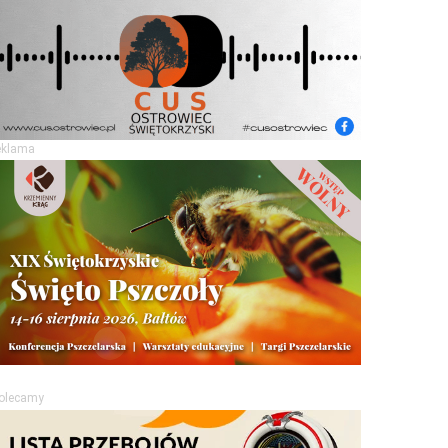
eklama
olecamy