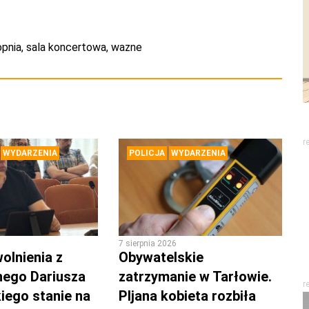
pnia
,
sala koncertowa
,
wazne
r
WYDARZENIA
POLICJA
WYDARZENIA
7 sierpnia 2026
olnienia z
Obywatelskie
nego Dariusza
zatrzymanie w Tarłowie.
r
iego stanie na
PIjana kobieta rozbiła