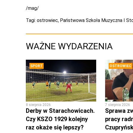
/mag/
Tagi:
ostrowiec
,
Państwowa Szkoła Muzyczna I Sto
WAŻNE WYDARZENIA
SPORT
OSTROWIEC
8 sierpnia 2026
7 sierpnia 2026
Derby w Starachowicach.
Sprawa zw
Czy KSZO 1929 kolejny
pracy rad
raz okaże się lepszy?
Czupryńsk