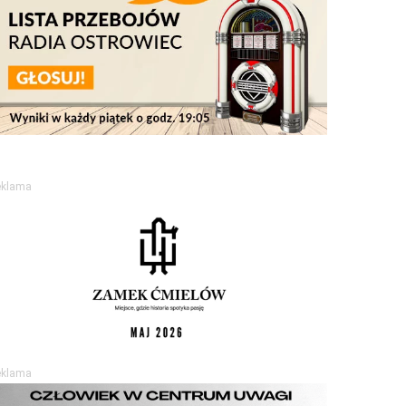
eklama
eklama