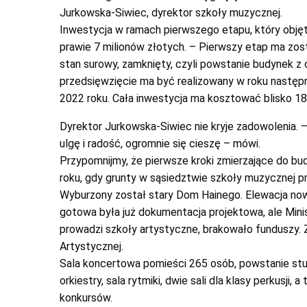
Jurkowska-Siwiec, dyrektor szkoły muzycznej.
Inwestycja w ramach pierwszego etapu, który obj
prawie 7 milionów złotych. – Pierwszy etap ma zo
stan surowy, zamknięty, czyli powstanie budynek z 
przedsięwzięcie ma być realizowany w roku następn
2022 roku. Cała inwestycja ma kosztować blisko 18
Dyrektor Jurkowska-Siwiec nie kryje zadowolenia. 
ulgę i radość, ogromnie się cieszę – mówi.
Przypomnijmy, że pierwsze kroki zmierzające do bu
roku, gdy grunty w sąsiedztwie szkoły muzycznej 
Wyburzony został stary Dom Hainego. Elewacja no
gotowa była już dokumentacja projektowa, ale Mini
prowadzi szkoły artystyczne, brakowało funduszy.
Artystycznej.
Sala koncertowa pomieści 265 osób, powstanie stud
orkiestry, sala rytmiki, dwie sali dla klasy perkusji
konkursów.