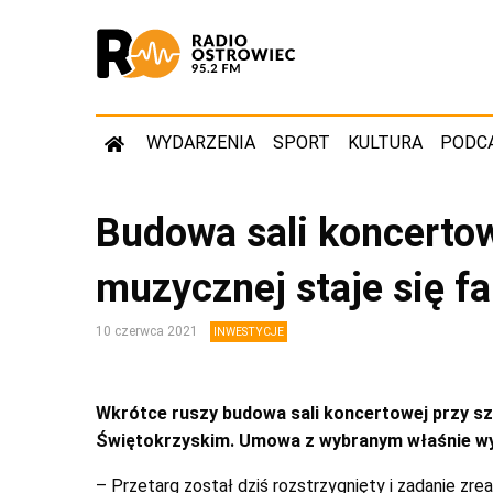
WYDARZENIA
SPORT
KULTURA
PODC
Budowa sali koncertow
muzycznej staje się f
10 czerwca 2021
INWESTYCJE
Wkrótce ruszy budowa sali koncertowej przy sz
Świętokrzyskim. Umowa z wybranym właśnie w
– Przetarg został dziś rozstrzygnięty i zadanie zr