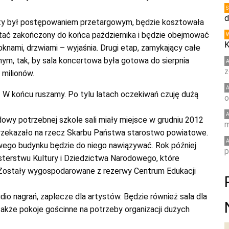
d
ęty był postępowaniem przetargowym, będzie kosztowała
stać zakończony do końca października i będzie obejmować
K
oknami, drzwiami – wyjaśnia. Drugi etap, zamykający całe
ym, tak, by sala koncertowa była gotowa do sierpnia
z
 milionów.
– W końcu ruszamy. Po tylu latach oczekiwań czuję dużą
o
dowy potrzebnej szkole sali miały miejsce w grudniu 2012
m
przekazało na rzecz Skarbu Państwa starostwo powiatowe.
wego budynku będzie do niego nawiązywać. Rok później
p
sterstwu Kultury i Dziedzictwa Narodowego, które
 Zostały wygospodarowane z rezerwy Centrum Edukacji
io nagrań, zaplecze dla artystów. Będzie również sala dla
, a także pokoje gościnne na potrzeby organizacji dużych