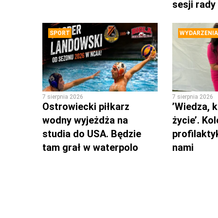
sesji rady
SPORT
WYDARZENIA
7 sierpnia 2026
7 sierpnia 2026
Ostrowiecki piłkarz
’Wiedza, k
wodny wyjeżdża na
życie’. Ko
studia do USA. Będzie
profilakty
tam grał w waterpolo
nami