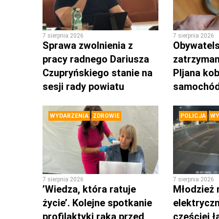
7 sierpnia 2026
7 sierpnia 2026
Sprawa zwolnienia z
Obywatels
pracy radnego Dariusza
zatrzyman
Czupryńskiego stanie na
PIjana kob
sesji rady powiatu
samochó
WYDARZENIA
ZDROWIE
POLICJA
WY
7 sierpnia 2026
7 sierpnia 2026
’Wiedza, która ratuje
Młodzież 
życie’. Kolejne spotkanie
elektrycz
profilaktyki raka przed
częściej 