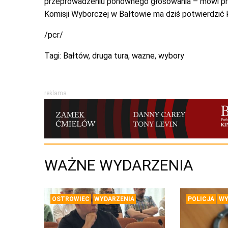
przeprowadzeniu ponownego głosowania – mówi pr
Komisji Wyborczej w Bałtowie ma dziś potwierdzić
/pcr/
Tagi:
Bałtów
,
druga tura
,
wazne
,
wybory
reklama
WAŻNE WYDARZENIA
OSTROWIEC
WYDARZENIA
POLICJA
WY