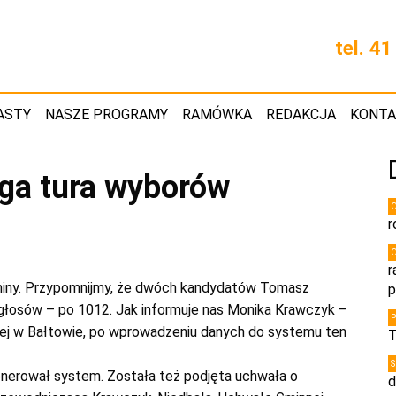
tel. 4
ASTY
NASZE PROGRAMY
RAMÓWKA
REDAKCJA
KONT
uga tura wyborów
r
r
miny. Przypomnijmy, że dwóch kandydatów Tomasz
p
 głosów – po 1012. Jak informuje nas Monika Krawczyk –
zej w Bałtowie, po wprowadzeniu danych do systemu ten
T
enerował system. Została też podjęta uchwała o
d