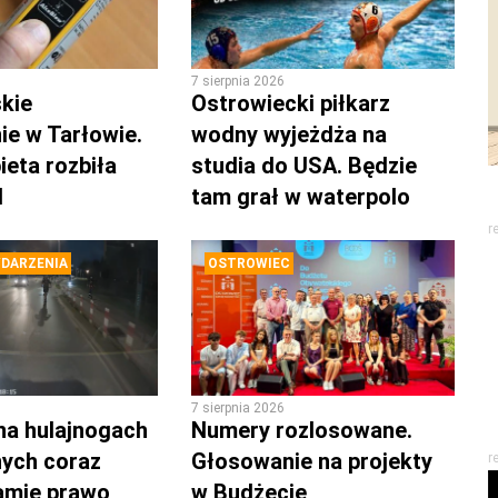
7 sierpnia 2026
kie
Ostrowiecki piłkarz
ie w Tarłowie.
wodny wyjeżdża na
ieta rozbiła
studia do USA. Będzie
d
tam grał w waterpolo
r
DARZENIA
OSTROWIEC
7 sierpnia 2026
na hulajnogach
Numery rozlosowane.
nych coraz
Głosowanie na projekty
r
łamie prawo
w Budżecie