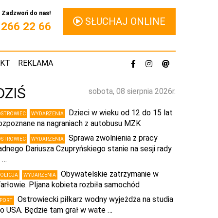
Zadzwoń do nas!
SŁUCHAJ ONLINE
1 266 22 66
AKT
REKLAMA
DZIŚ
sobota, 08 sierpnia 2026r.
Dzieci w wieku od 12 do 15 lat
OSTROWIEC
WYDARZENIA
ozpoznane na nagraniach z autobusu MZK
Sprawa zwolnienia z pracy
OSTROWIEC
WYDARZENIA
adnego Dariusza Czupryńskiego stanie na sesji rady
 …
Obywatelskie zatrzymanie w
POLICJA
WYDARZENIA
arłowie. PIjana kobieta rozbiła samochód
Ostrowiecki piłkarz wodny wyjeżdża na studia
SPORT
o USA. Będzie tam grał w wate …