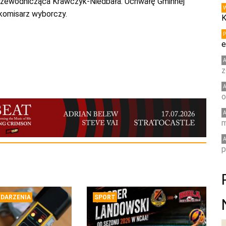
zewodnicząca Krawczyk-Niedbała. Uchwałę Gminnej
 komisarz wyborczy.
K
e
z
o
m
p
DARZENIA
SPORT