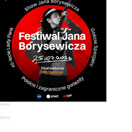
eklama
eklama