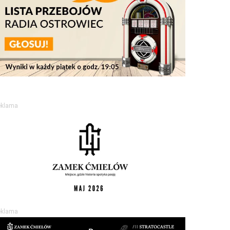
eklama
eklama