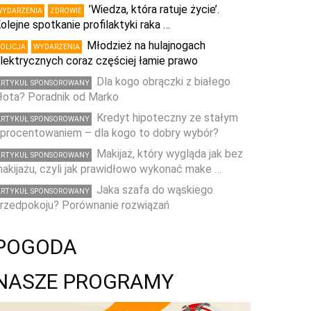
’Wiedza, która ratuje życie’.
WYDARZENIA
ZDROWIE
olejne spotkanie profilaktyki raka …
Młodzież na hulajnogach
POLICJA
WYDARZENIA
lektrycznych coraz częściej łamie prawo
Dla kogo obrączki z białego
ARTYKUŁ SPONSOROWANY
łota? Poradnik od Marko
Kredyt hipoteczny ze stałym
ARTYKUŁ SPONSOROWANY
procentowaniem – dla kogo to dobry wybór?
Makijaż, który wygląda jak bez
ARTYKUŁ SPONSOROWANY
akijażu, czyli jak prawidłowo wykonać make …
Jaka szafa do wąskiego
ARTYKUŁ SPONSOROWANY
rzedpokoju? Porównanie rozwiązań
POGODA
NASZE PROGRAMY