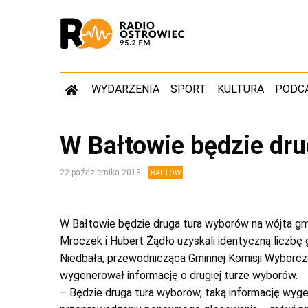
WYDARZENIA
SPORT
KULTURA
PODC
W Bałtowie będzie dr
22 października 2018
BAŁTÓW
W Bałtowie będzie druga tura wyborów na wójta g
Mroczek i Hubert Żądło uzyskali identyczną liczbę
Niedbała, przewodnicząca Gminnej Komisji Wyborc
wygenerował informację o drugiej turze wyborów.
– Będzie druga tura wyborów, taką informację wyg