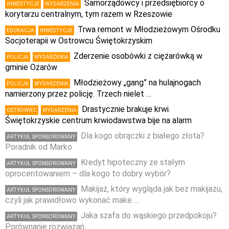
Samorządowcy i przedsiębiorcy o
INWESTYCJE
WYDARZENIA
korytarzu centralnym, tym razem w Rzeszowie
Trwa remont w Młodzieżowym Ośrodku
EDUKACJA
INWESTYCJE
Socjoterapii w Ostrowcu Świętokrzyskim
Zderzenie osobówki z ciężarówką w
POLICJA
WYDARZENIA
gminie Ożarów
Młodzieżowy „gang” na hulajnogach
POLICJA
WYDARZENIA
namierzony przez policję. Trzech nielet …
Drastycznie brakuje krwi.
OSTROWIEC
WYDARZENIA
Świętokrzyskie centrum krwiodawstwa bije na alarm
Dla kogo obrączki z białego złota?
ARTYKUŁ SPONSOROWANY
Poradnik od Marko
Kredyt hipoteczny ze stałym
ARTYKUŁ SPONSOROWANY
oprocentowaniem – dla kogo to dobry wybór?
Makijaż, który wygląda jak bez makijażu,
ARTYKUŁ SPONSOROWANY
czyli jak prawidłowo wykonać make …
Jaka szafa do wąskiego przedpokoju?
ARTYKUŁ SPONSOROWANY
Porównanie rozwiązań